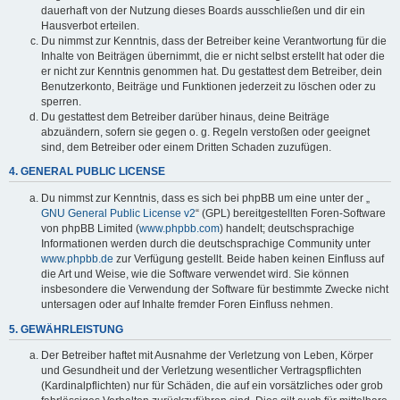
dauerhaft von der Nutzung dieses Boards ausschließen und dir ein
Hausverbot erteilen.
Du nimmst zur Kenntnis, dass der Betreiber keine Verantwortung für die
Inhalte von Beiträgen übernimmt, die er nicht selbst erstellt hat oder die
er nicht zur Kenntnis genommen hat. Du gestattest dem Betreiber, dein
Benutzerkonto, Beiträge und Funktionen jederzeit zu löschen oder zu
sperren.
Du gestattest dem Betreiber darüber hinaus, deine Beiträge
abzuändern, sofern sie gegen o. g. Regeln verstoßen oder geeignet
sind, dem Betreiber oder einem Dritten Schaden zuzufügen.
4. GENERAL PUBLIC LICENSE
Du nimmst zur Kenntnis, dass es sich bei phpBB um eine unter der „
GNU General Public License v2
“ (GPL) bereitgestellten Foren-Software
von phpBB Limited (
www.phpbb.com
) handelt; deutschsprachige
Informationen werden durch die deutschsprachige Community unter
www.phpbb.de
zur Verfügung gestellt. Beide haben keinen Einfluss auf
die Art und Weise, wie die Software verwendet wird. Sie können
insbesondere die Verwendung der Software für bestimmte Zwecke nicht
untersagen oder auf Inhalte fremder Foren Einfluss nehmen.
5. GEWÄHRLEISTUNG
Der Betreiber haftet mit Ausnahme der Verletzung von Leben, Körper
und Gesundheit und der Verletzung wesentlicher Vertragspflichten
(Kardinalpflichten) nur für Schäden, die auf ein vorsätzliches oder grob