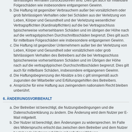
fahrlässiges Verhalten zurückzuführen sind. Dies gilt auch für mittelbare
Folgeschäden wie insbesondere entgangenen Gewinn.
Die Haftung ist gegenüber Verbrauchern außer bei vorsätzlichem oder
grob fahrlässigem Verhalten oder bei Schäden aus der Verletzung von
Leben, Körper und Gesundheit und der Verletzung wesentlicher
Vertragspflichten (Kardinalpflichten) auf die bei Vertragsschluss
typischerweise vorhersehbaren Schäden und im übrigen der Höhe nach
auf die vertragstypischen Durchschnittsschäden begrenzt. Dies gilt auch
für mittelbare Folgeschäden wie insbesondere entgangenen Gewinn.
Die Haftung ist gegenüber Unternehmern außer bei der Verletzung von
Leben, Körper und Gesundheit oder vorsätzlichem oder grob
fahrlässigem Verhalten des Betreibers auf die bei Vertragsschluss
typischerweise vorhersehbaren Schäden und im Übrigen der Höhe
nach auf die vertragstypischen Durchschnittsschäden begrenzt. Dies gilt
auch für mittelbare Schäden, insbesondere entgangenen Gewinn.
Die Haftungsbegrenzung der Absätze a bis c gilt sinngemäß auch
zugunsten der Mitarbeiter und Erfüllungsgehilfen des Betreibers.
Ansprüche für eine Haftung aus zwingendem nationalem Recht bleiben
unberührt.
6. ÄNDERUNGSVORBEHALT
Der Betreiber ist berechtigt, die Nutzungsbedingungen und die
Datenschutzerklärung zu ändern. Die Änderung wird dem Nutzer per E-
Mail mitgeteilt.
Der Nutzer ist berechtigt, den Änderungen zu widersprechen. Im Falle
des Widerspruchs erlischt das zwischen dem Betreiber und dem Nutzer