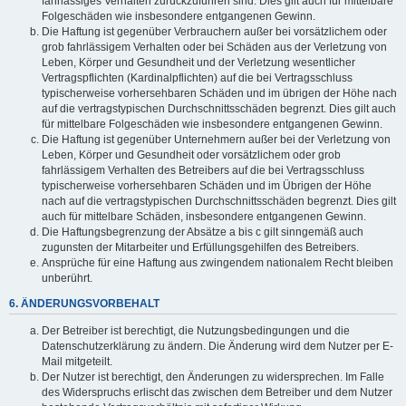
fahrlässiges Verhalten zurückzuführen sind. Dies gilt auch für mittelbare
Folgeschäden wie insbesondere entgangenen Gewinn.
Die Haftung ist gegenüber Verbrauchern außer bei vorsätzlichem oder
grob fahrlässigem Verhalten oder bei Schäden aus der Verletzung von
Leben, Körper und Gesundheit und der Verletzung wesentlicher
Vertragspflichten (Kardinalpflichten) auf die bei Vertragsschluss
typischerweise vorhersehbaren Schäden und im übrigen der Höhe nach
auf die vertragstypischen Durchschnittsschäden begrenzt. Dies gilt auch
für mittelbare Folgeschäden wie insbesondere entgangenen Gewinn.
Die Haftung ist gegenüber Unternehmern außer bei der Verletzung von
Leben, Körper und Gesundheit oder vorsätzlichem oder grob
fahrlässigem Verhalten des Betreibers auf die bei Vertragsschluss
typischerweise vorhersehbaren Schäden und im Übrigen der Höhe
nach auf die vertragstypischen Durchschnittsschäden begrenzt. Dies gilt
auch für mittelbare Schäden, insbesondere entgangenen Gewinn.
Die Haftungsbegrenzung der Absätze a bis c gilt sinngemäß auch
zugunsten der Mitarbeiter und Erfüllungsgehilfen des Betreibers.
Ansprüche für eine Haftung aus zwingendem nationalem Recht bleiben
unberührt.
6. ÄNDERUNGSVORBEHALT
Der Betreiber ist berechtigt, die Nutzungsbedingungen und die
Datenschutzerklärung zu ändern. Die Änderung wird dem Nutzer per E-
Mail mitgeteilt.
Der Nutzer ist berechtigt, den Änderungen zu widersprechen. Im Falle
des Widerspruchs erlischt das zwischen dem Betreiber und dem Nutzer