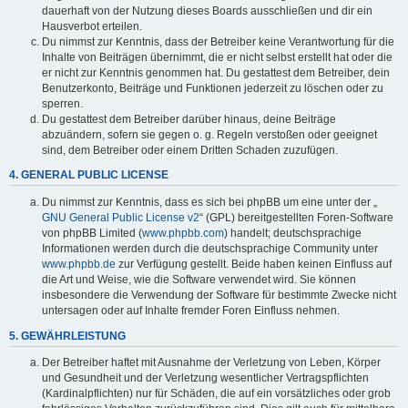
dauerhaft von der Nutzung dieses Boards ausschließen und dir ein
Hausverbot erteilen.
Du nimmst zur Kenntnis, dass der Betreiber keine Verantwortung für die
Inhalte von Beiträgen übernimmt, die er nicht selbst erstellt hat oder die
er nicht zur Kenntnis genommen hat. Du gestattest dem Betreiber, dein
Benutzerkonto, Beiträge und Funktionen jederzeit zu löschen oder zu
sperren.
Du gestattest dem Betreiber darüber hinaus, deine Beiträge
abzuändern, sofern sie gegen o. g. Regeln verstoßen oder geeignet
sind, dem Betreiber oder einem Dritten Schaden zuzufügen.
4. GENERAL PUBLIC LICENSE
Du nimmst zur Kenntnis, dass es sich bei phpBB um eine unter der „
GNU General Public License v2
“ (GPL) bereitgestellten Foren-Software
von phpBB Limited (
www.phpbb.com
) handelt; deutschsprachige
Informationen werden durch die deutschsprachige Community unter
www.phpbb.de
zur Verfügung gestellt. Beide haben keinen Einfluss auf
die Art und Weise, wie die Software verwendet wird. Sie können
insbesondere die Verwendung der Software für bestimmte Zwecke nicht
untersagen oder auf Inhalte fremder Foren Einfluss nehmen.
5. GEWÄHRLEISTUNG
Der Betreiber haftet mit Ausnahme der Verletzung von Leben, Körper
und Gesundheit und der Verletzung wesentlicher Vertragspflichten
(Kardinalpflichten) nur für Schäden, die auf ein vorsätzliches oder grob