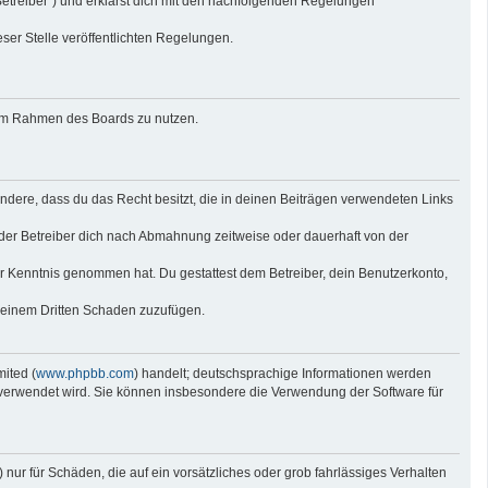
Betreiber“) und erklärst dich mit den nachfolgenden Regelungen
eser Stelle veröffentlichten Regelungen.
g im Rahmen des Boards zu nutzen.
sondere, dass du das Recht besitzt, die in deinen Beiträgen verwendeten Links
der Betreiber dich nach Abmahnung zeitweise oder dauerhaft von der
 zur Kenntnis genommen hat. Du gestattest dem Betreiber, dein Benutzerkonto,
r einem Dritten Schaden zuzufügen.
ited (
www.phpbb.com
) handelt; deutschsprachige Informationen werden
e verwendet wird. Sie können insbesondere die Verwendung der Software für
nur für Schäden, die auf ein vorsätzliches oder grob fahrlässiges Verhalten