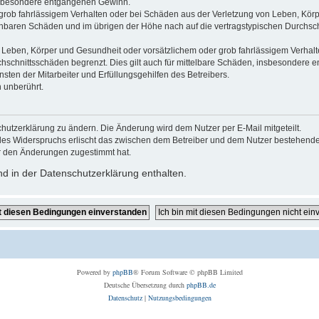
 insbesondere entgangenen Gewinn.
grob fahrlässigem Verhalten oder bei Schäden aus der Verletzung von Leben, Körp
sehbaren Schäden und im übrigen der Höhe nach auf die vertragstypischen Durchsch
Leben, Körper und Gesundheit oder vorsätzlichem oder grob fahrlässigem Verhalte
hschnittsschäden begrenzt. Dies gilt auch für mittelbare Schäden, insbesondere
ten der Mitarbeiter und Erfüllungsgehilfen des Betreibers.
 unberührt.
hutzerklärung zu ändern. Die Änderung wird dem Nutzer per E-Mail mitgeteilt.
des Widerspruchs erlischt das zwischen dem Betreiber und dem Nutzer bestehende V
r den Änderungen zugestimmt hat.
d in der Datenschutzerklärung enthalten.
Powered by
phpBB
® Forum Software © phpBB Limited
Deutsche Übersetzung durch
phpBB.de
Datenschutz
|
Nutzungsbedingungen