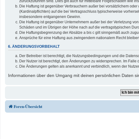
zurückzuführen sind. Dies gilt auch für mittelbare Folgeschäden wie
Die Haftung ist gegenüber Verbrauchern außer bei vorsätzlichem oder 
(Kardinalpflichten) auf die bei Vertragsschluss typischerweise vorher
insbesondere entgangenen Gewinn.
Die Haftung ist gegenüber Unternehmern außer bei der Verletzung von 
Schäden und im Übrigen der Höhe nach auf die vertragstypischen Durc
Die Haftungsbegrenzung der Absätze a bis c gilt sinngemäß auch zuguns
Ansprüche für eine Haftung aus zwingendem nationalem Recht bleiben
6. ÄNDERUNGSVORBEHALT
Der Betreiber ist berechtigt, die Nutzungsbedingungen und die Datensc
Der Nutzer ist berechtigt, den Änderungen zu widersprechen. Im Falle 
Die Änderungen gelten als anerkannt und verbindlich, wenn der Nutze
Informationen über den Umgang mit deinen persönlichen Daten sin
Foren-Übersicht