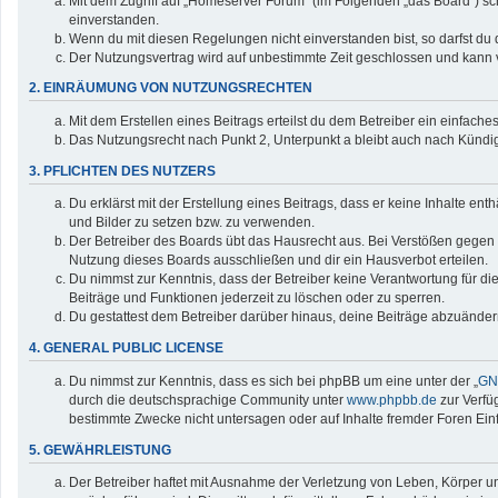
Mit dem Zugriff auf „Homeserver Forum“ (im Folgenden „das Board“) sc
einverstanden.
Wenn du mit diesen Regelungen nicht einverstanden bist, so darfst du d
Der Nutzungsvertrag wird auf unbestimmte Zeit geschlossen und kann v
2. EINRÄUMUNG VON NUTZUNGSRECHTEN
Mit dem Erstellen eines Beitrags erteilst du dem Betreiber ein einfac
Das Nutzungsrecht nach Punkt 2, Unterpunkt a bleibt auch nach Künd
3. PFLICHTEN DES NUTZERS
Du erklärst mit der Erstellung eines Beitrags, dass er keine Inhalte en
und Bilder zu setzen bzw. zu verwenden.
Der Betreiber des Boards übt das Hausrecht aus. Bei Verstößen gegen
Nutzung dieses Boards ausschließen und dir ein Hausverbot erteilen.
Du nimmst zur Kenntnis, dass der Betreiber keine Verantwortung für die 
Beiträge und Funktionen jederzeit zu löschen oder zu sperren.
Du gestattest dem Betreiber darüber hinaus, deine Beiträge abzuänder
4. GENERAL PUBLIC LICENSE
Du nimmst zur Kenntnis, dass es sich bei phpBB um eine unter der „
GNU
durch die deutschsprachige Community unter
www.phpbb.de
zur Verfü
bestimmte Zwecke nicht untersagen oder auf Inhalte fremder Foren Ei
5. GEWÄHRLEISTUNG
Der Betreiber haftet mit Ausnahme der Verletzung von Leben, Körper und