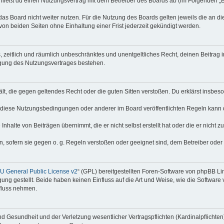
hließt du einen Nutzungsvertrag mit dem Betreiber des Boards ab (im Folgenden „
as Board nicht weiter nutzen. Für die Nutzung des Boards gelten jeweils die an di
on beiden Seiten ohne Einhaltung einer Frist jederzeit gekündigt werden.
hes, zeitlich und räumlich unbeschränktes und unentgeltliches Recht, deinen Beitra
igung des Nutzungsvertrages bestehen.
thält, die gegen geltendes Recht oder die guten Sitten verstoßen. Du erklärst insbe
 diese Nutzungsbedingungen oder anderer im Board veröffentlichten Regeln kann 
Inhalte von Beiträgen übernimmt, die er nicht selbst erstellt hat oder die er nicht
n, sofern sie gegen o. g. Regeln verstoßen oder geeignet sind, dem Betreiber ode
 General Public License v2
“ (GPL) bereitgestellten Foren-Software von phpBB Lim
gung gestellt. Beide haben keinen Einfluss auf die Art und Weise, wie die Softwar
nfluss nehmen.
 Gesundheit und der Verletzung wesentlicher Vertragspflichten (Kardinalpflichten) 