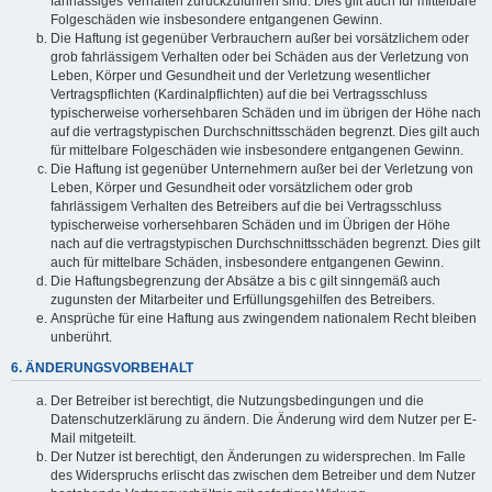
fahrlässiges Verhalten zurückzuführen sind. Dies gilt auch für mittelbare
Folgeschäden wie insbesondere entgangenen Gewinn.
Die Haftung ist gegenüber Verbrauchern außer bei vorsätzlichem oder
grob fahrlässigem Verhalten oder bei Schäden aus der Verletzung von
Leben, Körper und Gesundheit und der Verletzung wesentlicher
Vertragspflichten (Kardinalpflichten) auf die bei Vertragsschluss
typischerweise vorhersehbaren Schäden und im übrigen der Höhe nach
auf die vertragstypischen Durchschnittsschäden begrenzt. Dies gilt auch
für mittelbare Folgeschäden wie insbesondere entgangenen Gewinn.
Die Haftung ist gegenüber Unternehmern außer bei der Verletzung von
Leben, Körper und Gesundheit oder vorsätzlichem oder grob
fahrlässigem Verhalten des Betreibers auf die bei Vertragsschluss
typischerweise vorhersehbaren Schäden und im Übrigen der Höhe
nach auf die vertragstypischen Durchschnittsschäden begrenzt. Dies gilt
auch für mittelbare Schäden, insbesondere entgangenen Gewinn.
Die Haftungsbegrenzung der Absätze a bis c gilt sinngemäß auch
zugunsten der Mitarbeiter und Erfüllungsgehilfen des Betreibers.
Ansprüche für eine Haftung aus zwingendem nationalem Recht bleiben
unberührt.
6. ÄNDERUNGSVORBEHALT
Der Betreiber ist berechtigt, die Nutzungsbedingungen und die
Datenschutzerklärung zu ändern. Die Änderung wird dem Nutzer per E-
Mail mitgeteilt.
Der Nutzer ist berechtigt, den Änderungen zu widersprechen. Im Falle
des Widerspruchs erlischt das zwischen dem Betreiber und dem Nutzer