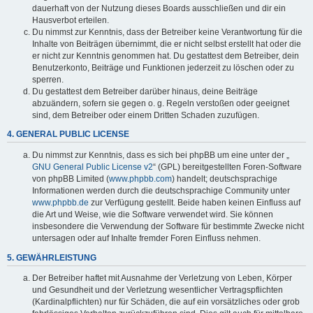
dauerhaft von der Nutzung dieses Boards ausschließen und dir ein
Hausverbot erteilen.
Du nimmst zur Kenntnis, dass der Betreiber keine Verantwortung für die
Inhalte von Beiträgen übernimmt, die er nicht selbst erstellt hat oder die
er nicht zur Kenntnis genommen hat. Du gestattest dem Betreiber, dein
Benutzerkonto, Beiträge und Funktionen jederzeit zu löschen oder zu
sperren.
Du gestattest dem Betreiber darüber hinaus, deine Beiträge
abzuändern, sofern sie gegen o. g. Regeln verstoßen oder geeignet
sind, dem Betreiber oder einem Dritten Schaden zuzufügen.
4. GENERAL PUBLIC LICENSE
Du nimmst zur Kenntnis, dass es sich bei phpBB um eine unter der „
GNU General Public License v2
“ (GPL) bereitgestellten Foren-Software
von phpBB Limited (
www.phpbb.com
) handelt; deutschsprachige
Informationen werden durch die deutschsprachige Community unter
www.phpbb.de
zur Verfügung gestellt. Beide haben keinen Einfluss auf
die Art und Weise, wie die Software verwendet wird. Sie können
insbesondere die Verwendung der Software für bestimmte Zwecke nicht
untersagen oder auf Inhalte fremder Foren Einfluss nehmen.
5. GEWÄHRLEISTUNG
Der Betreiber haftet mit Ausnahme der Verletzung von Leben, Körper
und Gesundheit und der Verletzung wesentlicher Vertragspflichten
(Kardinalpflichten) nur für Schäden, die auf ein vorsätzliches oder grob