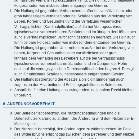
fahrlässiges Verhalten zurückzuführen sind. Dies gilt auch für mittelbare
Folgeschäden wie insbesondere entgangenen Gewinn.
Die Haftung ist gegenüber Verbrauchern außer bei vorsätzlichem oder
grob fahrlässigem Verhalten oder bei Schäden aus der Verletzung von
Leben, Körper und Gesundheit und der Verletzung wesentlicher
Vertragspflichten (Kardinalpflichten) auf die bei Vertragsschluss
typischerweise vorhersehbaren Schäden und im übrigen der Höhe nach
auf die vertragstypischen Durchschnittsschäden begrenzt. Dies gilt auch
für mittelbare Folgeschäden wie insbesondere entgangenen Gewinn.
Die Haftung ist gegenüber Unternehmern außer bei der Verletzung von
Leben, Körper und Gesundheit oder vorsätzlichem oder grob
fahrlässigem Verhalten des Betreibers auf die bei Vertragsschluss
typischerweise vorhersehbaren Schäden und im Übrigen der Höhe
nach auf die vertragstypischen Durchschnittsschäden begrenzt. Dies gilt
auch für mittelbare Schäden, insbesondere entgangenen Gewinn.
Die Haftungsbegrenzung der Absätze a bis c gilt sinngemäß auch
zugunsten der Mitarbeiter und Erfüllungsgehilfen des Betreibers.
Ansprüche für eine Haftung aus zwingendem nationalem Recht bleiben
unberührt.
6. ÄNDERUNGSVORBEHALT
Der Betreiber ist berechtigt, die Nutzungsbedingungen und die
Datenschutzerklärung zu ändern. Die Änderung wird dem Nutzer per E-
Mail mitgeteilt.
Der Nutzer ist berechtigt, den Änderungen zu widersprechen. Im Falle
des Widerspruchs erlischt das zwischen dem Betreiber und dem Nutzer