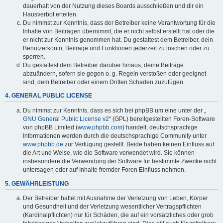
dauerhaft von der Nutzung dieses Boards ausschließen und dir ein
Hausverbot erteilen.
Du nimmst zur Kenntnis, dass der Betreiber keine Verantwortung für die
Inhalte von Beiträgen übernimmt, die er nicht selbst erstellt hat oder die
er nicht zur Kenntnis genommen hat. Du gestattest dem Betreiber, dein
Benutzerkonto, Beiträge und Funktionen jederzeit zu löschen oder zu
sperren.
Du gestattest dem Betreiber darüber hinaus, deine Beiträge
abzuändern, sofern sie gegen o. g. Regeln verstoßen oder geeignet
sind, dem Betreiber oder einem Dritten Schaden zuzufügen.
4. GENERAL PUBLIC LICENSE
Du nimmst zur Kenntnis, dass es sich bei phpBB um eine unter der „
GNU General Public License v2
“ (GPL) bereitgestellten Foren-Software
von phpBB Limited (
www.phpbb.com
) handelt; deutschsprachige
Informationen werden durch die deutschsprachige Community unter
www.phpbb.de
zur Verfügung gestellt. Beide haben keinen Einfluss auf
die Art und Weise, wie die Software verwendet wird. Sie können
insbesondere die Verwendung der Software für bestimmte Zwecke nicht
untersagen oder auf Inhalte fremder Foren Einfluss nehmen.
5. GEWÄHRLEISTUNG
Der Betreiber haftet mit Ausnahme der Verletzung von Leben, Körper
und Gesundheit und der Verletzung wesentlicher Vertragspflichten
(Kardinalpflichten) nur für Schäden, die auf ein vorsätzliches oder grob