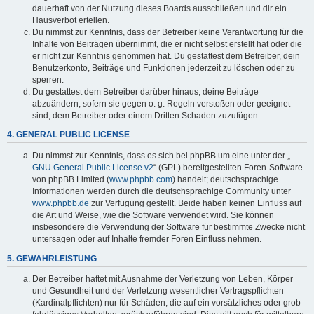
dauerhaft von der Nutzung dieses Boards ausschließen und dir ein
Hausverbot erteilen.
Du nimmst zur Kenntnis, dass der Betreiber keine Verantwortung für die
Inhalte von Beiträgen übernimmt, die er nicht selbst erstellt hat oder die
er nicht zur Kenntnis genommen hat. Du gestattest dem Betreiber, dein
Benutzerkonto, Beiträge und Funktionen jederzeit zu löschen oder zu
sperren.
Du gestattest dem Betreiber darüber hinaus, deine Beiträge
abzuändern, sofern sie gegen o. g. Regeln verstoßen oder geeignet
sind, dem Betreiber oder einem Dritten Schaden zuzufügen.
4. GENERAL PUBLIC LICENSE
Du nimmst zur Kenntnis, dass es sich bei phpBB um eine unter der „
GNU General Public License v2
“ (GPL) bereitgestellten Foren-Software
von phpBB Limited (
www.phpbb.com
) handelt; deutschsprachige
Informationen werden durch die deutschsprachige Community unter
www.phpbb.de
zur Verfügung gestellt. Beide haben keinen Einfluss auf
die Art und Weise, wie die Software verwendet wird. Sie können
insbesondere die Verwendung der Software für bestimmte Zwecke nicht
untersagen oder auf Inhalte fremder Foren Einfluss nehmen.
5. GEWÄHRLEISTUNG
Der Betreiber haftet mit Ausnahme der Verletzung von Leben, Körper
und Gesundheit und der Verletzung wesentlicher Vertragspflichten
(Kardinalpflichten) nur für Schäden, die auf ein vorsätzliches oder grob