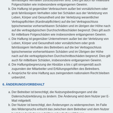
fahrlässiges Verhalten zurückzuführen sind. Dies gilt auch für mittelbare
Folgeschäden wie insbesondere entgangenen Gewinn.
Die Haftung ist gegenüber Verbrauchern außer bei vorsätzlichem oder
grob fahrlässigem Verhalten oder bei Schäden aus der Verletzung von
Leben, Körper und Gesundheit und der Verletzung wesentlicher
Vertragspflichten (Kardinalpflichten) auf die bei Vertragsschluss
typischerweise vorhersehbaren Schäden und im übrigen der Höhe nach
auf die vertragstypischen Durchschnittsschäden begrenzt. Dies gilt auch
für mittelbare Folgeschäden wie insbesondere entgangenen Gewinn.
Die Haftung ist gegenüber Unternehmern außer bei der Verletzung von
Leben, Körper und Gesundheit oder vorsätzlichem oder grob
fahrlässigem Verhalten des Betreibers auf die bei Vertragsschluss
typischerweise vorhersehbaren Schäden und im Übrigen der Höhe
nach auf die vertragstypischen Durchschnittsschäden begrenzt. Dies gilt
auch für mittelbare Schäden, insbesondere entgangenen Gewinn.
Die Haftungsbegrenzung der Absätze a bis c gilt sinngemäß auch
zugunsten der Mitarbeiter und Erfüllungsgehilfen des Betreibers.
Ansprüche für eine Haftung aus zwingendem nationalem Recht bleiben
unberührt.
6. ÄNDERUNGSVORBEHALT
Der Betreiber ist berechtigt, die Nutzungsbedingungen und die
Datenschutzerklärung zu ändern. Die Änderung wird dem Nutzer per E-
Mail mitgeteilt.
Der Nutzer ist berechtigt, den Änderungen zu widersprechen. Im Falle
des Widerspruchs erlischt das zwischen dem Betreiber und dem Nutzer