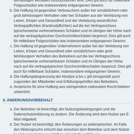
fahrlässiges Verhalten zurückzuführen sind. Dies gilt auch für mittelbare
Folgeschäden wie insbesondere entgangenen Gewinn.
Die Haftung ist gegenüber Verbrauchern außer bei vorsätzlichem oder
grob fahrlässigem Verhalten oder bei Schäden aus der Verletzung von
Leben, Körper und Gesundheit und der Verletzung wesentlicher
Vertragspflichten (Kardinalpflichten) auf die bei Vertragsschluss
typischerweise vorhersehbaren Schäden und im übrigen der Höhe nach
auf die vertragstypischen Durchschnittsschäden begrenzt. Dies gilt auch
für mittelbare Folgeschäden wie insbesondere entgangenen Gewinn.
Die Haftung ist gegenüber Unternehmern außer bei der Verletzung von
Leben, Körper und Gesundheit oder vorsätzlichem oder grob
fahrlässigem Verhalten des Betreibers auf die bei Vertragsschluss
typischerweise vorhersehbaren Schäden und im Übrigen der Höhe
nach auf die vertragstypischen Durchschnittsschäden begrenzt. Dies gilt
auch für mittelbare Schäden, insbesondere entgangenen Gewinn.
Die Haftungsbegrenzung der Absätze a bis c gilt sinngemäß auch
zugunsten der Mitarbeiter und Erfüllungsgehilfen des Betreibers.
Ansprüche für eine Haftung aus zwingendem nationalem Recht bleiben
unberührt.
6. ÄNDERUNGSVORBEHALT
Der Betreiber ist berechtigt, die Nutzungsbedingungen und die
Datenschutzerklärung zu ändern. Die Änderung wird dem Nutzer per E-
Mail mitgeteilt.
Der Nutzer ist berechtigt, den Änderungen zu widersprechen. Im Falle
des Widerspruchs erlischt das zwischen dem Betreiber und dem Nutzer