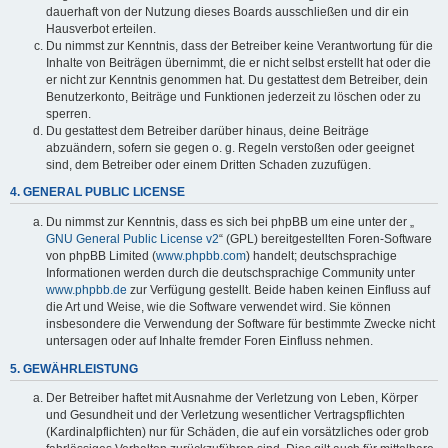
dauerhaft von der Nutzung dieses Boards ausschließen und dir ein
Hausverbot erteilen.
Du nimmst zur Kenntnis, dass der Betreiber keine Verantwortung für die
Inhalte von Beiträgen übernimmt, die er nicht selbst erstellt hat oder die
er nicht zur Kenntnis genommen hat. Du gestattest dem Betreiber, dein
Benutzerkonto, Beiträge und Funktionen jederzeit zu löschen oder zu
sperren.
Du gestattest dem Betreiber darüber hinaus, deine Beiträge
abzuändern, sofern sie gegen o. g. Regeln verstoßen oder geeignet
sind, dem Betreiber oder einem Dritten Schaden zuzufügen.
4. GENERAL PUBLIC LICENSE
Du nimmst zur Kenntnis, dass es sich bei phpBB um eine unter der „
GNU General Public License v2
“ (GPL) bereitgestellten Foren-Software
von phpBB Limited (
www.phpbb.com
) handelt; deutschsprachige
Informationen werden durch die deutschsprachige Community unter
www.phpbb.de
zur Verfügung gestellt. Beide haben keinen Einfluss auf
die Art und Weise, wie die Software verwendet wird. Sie können
insbesondere die Verwendung der Software für bestimmte Zwecke nicht
untersagen oder auf Inhalte fremder Foren Einfluss nehmen.
5. GEWÄHRLEISTUNG
Der Betreiber haftet mit Ausnahme der Verletzung von Leben, Körper
und Gesundheit und der Verletzung wesentlicher Vertragspflichten
(Kardinalpflichten) nur für Schäden, die auf ein vorsätzliches oder grob