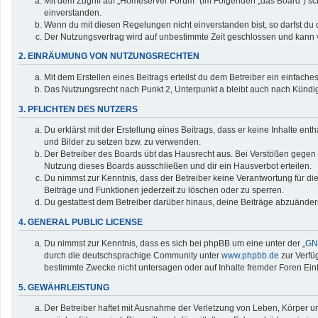
Mit dem Zugriff auf „Homeserver Forum“ (im Folgenden „das Board“) sc
einverstanden.
Wenn du mit diesen Regelungen nicht einverstanden bist, so darfst du d
Der Nutzungsvertrag wird auf unbestimmte Zeit geschlossen und kann v
2. EINRÄUMUNG VON NUTZUNGSRECHTEN
Mit dem Erstellen eines Beitrags erteilst du dem Betreiber ein einfac
Das Nutzungsrecht nach Punkt 2, Unterpunkt a bleibt auch nach Künd
3. PFLICHTEN DES NUTZERS
Du erklärst mit der Erstellung eines Beitrags, dass er keine Inhalte en
und Bilder zu setzen bzw. zu verwenden.
Der Betreiber des Boards übt das Hausrecht aus. Bei Verstößen gegen
Nutzung dieses Boards ausschließen und dir ein Hausverbot erteilen.
Du nimmst zur Kenntnis, dass der Betreiber keine Verantwortung für die 
Beiträge und Funktionen jederzeit zu löschen oder zu sperren.
Du gestattest dem Betreiber darüber hinaus, deine Beiträge abzuänder
4. GENERAL PUBLIC LICENSE
Du nimmst zur Kenntnis, dass es sich bei phpBB um eine unter der „
GNU
durch die deutschsprachige Community unter
www.phpbb.de
zur Verfü
bestimmte Zwecke nicht untersagen oder auf Inhalte fremder Foren Ei
5. GEWÄHRLEISTUNG
Der Betreiber haftet mit Ausnahme der Verletzung von Leben, Körper und