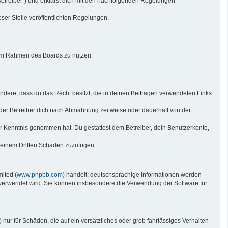
Betreiber“) und erklärst dich mit den nachfolgenden Regelungen
eser Stelle veröffentlichten Regelungen.
g im Rahmen des Boards zu nutzen.
sondere, dass du das Recht besitzt, die in deinen Beiträgen verwendeten Links
der Betreiber dich nach Abmahnung zeitweise oder dauerhaft von der
 zur Kenntnis genommen hat. Du gestattest dem Betreiber, dein Benutzerkonto,
r einem Dritten Schaden zuzufügen.
ited (
www.phpbb.com
) handelt; deutschsprachige Informationen werden
e verwendet wird. Sie können insbesondere die Verwendung der Software für
nur für Schäden, die auf ein vorsätzliches oder grob fahrlässiges Verhalten