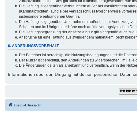
zurückzuführen sind. Dies gilt auch für mittelbare Folgeschäden wie
Die Haftung ist gegenüber Verbrauchern außer bei vorsätzlichem oder 
(Kardinalpflichten) auf die bei Vertragsschluss typischerweise vorher
insbesondere entgangenen Gewinn.
Die Haftung ist gegenüber Unternehmern außer bei der Verletzung von 
Schäden und im Übrigen der Höhe nach auf die vertragstypischen Durc
Die Haftungsbegrenzung der Absätze a bis c gilt sinngemäß auch zuguns
Ansprüche für eine Haftung aus zwingendem nationalem Recht bleiben
6. ÄNDERUNGSVORBEHALT
Der Betreiber ist berechtigt, die Nutzungsbedingungen und die Datensc
Der Nutzer ist berechtigt, den Änderungen zu widersprechen. Im Falle 
Die Änderungen gelten als anerkannt und verbindlich, wenn der Nutze
Informationen über den Umgang mit deinen persönlichen Daten sin
Foren-Übersicht