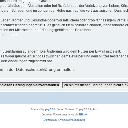
 insbesondere entgangenen Gewinn.
grob fahrlässigem Verhalten oder bei Schäden aus der Verletzung von Leben, Körp
sehbaren Schäden und im übrigen der Höhe nach auf die vertragstypischen Durchsch
Leben, Körper und Gesundheit oder vorsätzlichem oder grob fahrlässigem Verhalte
hschnittsschäden begrenzt. Dies gilt auch für mittelbare Schäden, insbesondere
ten der Mitarbeiter und Erfüllungsgehilfen des Betreibers.
 unberührt.
hutzerklärung zu ändern. Die Änderung wird dem Nutzer per E-Mail mitgeteilt.
des Widerspruchs erlischt das zwischen dem Betreiber und dem Nutzer bestehende V
r den Änderungen zugestimmt hat.
d in der Datenschutzerklärung enthalten.
Powered by
phpBB
® Forum Software © phpBB Limited
Deutsche Übersetzung durch
phpBB.de
Datenschutz
|
Nutzungsbedingungen