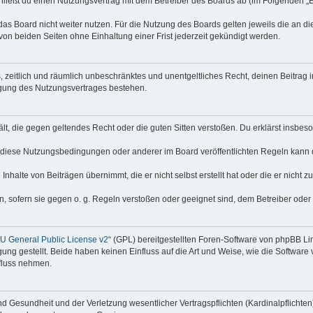
hließt du einen Nutzungsvertrag mit dem Betreiber des Boards ab (im Folgenden „
as Board nicht weiter nutzen. Für die Nutzung des Boards gelten jeweils die an di
on beiden Seiten ohne Einhaltung einer Frist jederzeit gekündigt werden.
hes, zeitlich und räumlich unbeschränktes und unentgeltliches Recht, deinen Beitra
igung des Nutzungsvertrages bestehen.
thält, die gegen geltendes Recht oder die guten Sitten verstoßen. Du erklärst insbe
 diese Nutzungsbedingungen oder anderer im Board veröffentlichten Regeln kann 
Inhalte von Beiträgen übernimmt, die er nicht selbst erstellt hat oder die er nicht
n, sofern sie gegen o. g. Regeln verstoßen oder geeignet sind, dem Betreiber ode
 General Public License v2
“ (GPL) bereitgestellten Foren-Software von phpBB Lim
gung gestellt. Beide haben keinen Einfluss auf die Art und Weise, wie die Softwar
nfluss nehmen.
 Gesundheit und der Verletzung wesentlicher Vertragspflichten (Kardinalpflichten) 