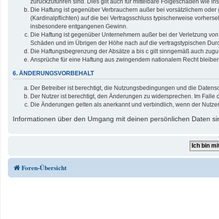
zurückzuführen sind. Dies gilt auch für mittelbare Folgeschäden wie
Die Haftung ist gegenüber Verbrauchern außer bei vorsätzlichem oder 
(Kardinalpflichten) auf die bei Vertragsschluss typischerweise vorher
insbesondere entgangenen Gewinn.
Die Haftung ist gegenüber Unternehmern außer bei der Verletzung von 
Schäden und im Übrigen der Höhe nach auf die vertragstypischen Durc
Die Haftungsbegrenzung der Absätze a bis c gilt sinngemäß auch zuguns
Ansprüche für eine Haftung aus zwingendem nationalem Recht bleiben
6. ÄNDERUNGSVORBEHALT
Der Betreiber ist berechtigt, die Nutzungsbedingungen und die Datensc
Der Nutzer ist berechtigt, den Änderungen zu widersprechen. Im Falle 
Die Änderungen gelten als anerkannt und verbindlich, wenn der Nutze
Informationen über den Umgang mit deinen persönlichen Daten sin
Foren-Übersicht