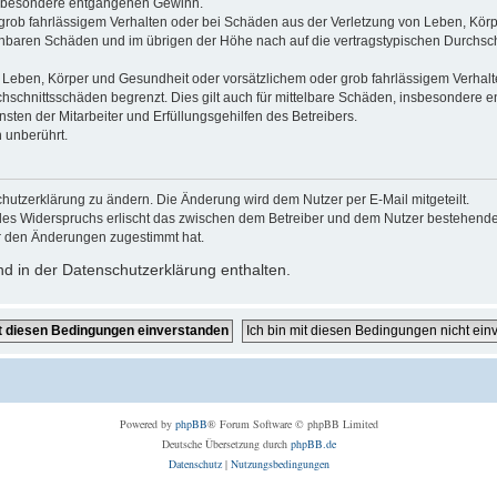
 insbesondere entgangenen Gewinn.
grob fahrlässigem Verhalten oder bei Schäden aus der Verletzung von Leben, Körp
sehbaren Schäden und im übrigen der Höhe nach auf die vertragstypischen Durchsch
Leben, Körper und Gesundheit oder vorsätzlichem oder grob fahrlässigem Verhalte
hschnittsschäden begrenzt. Dies gilt auch für mittelbare Schäden, insbesondere
ten der Mitarbeiter und Erfüllungsgehilfen des Betreibers.
 unberührt.
hutzerklärung zu ändern. Die Änderung wird dem Nutzer per E-Mail mitgeteilt.
des Widerspruchs erlischt das zwischen dem Betreiber und dem Nutzer bestehende V
r den Änderungen zugestimmt hat.
d in der Datenschutzerklärung enthalten.
Powered by
phpBB
® Forum Software © phpBB Limited
Deutsche Übersetzung durch
phpBB.de
Datenschutz
|
Nutzungsbedingungen