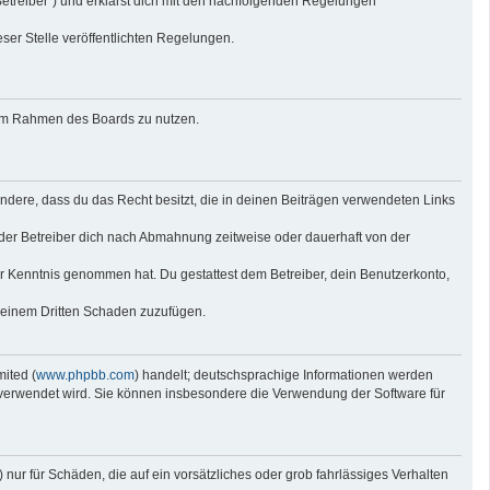
Betreiber“) und erklärst dich mit den nachfolgenden Regelungen
eser Stelle veröffentlichten Regelungen.
g im Rahmen des Boards zu nutzen.
sondere, dass du das Recht besitzt, die in deinen Beiträgen verwendeten Links
der Betreiber dich nach Abmahnung zeitweise oder dauerhaft von der
 zur Kenntnis genommen hat. Du gestattest dem Betreiber, dein Benutzerkonto,
r einem Dritten Schaden zuzufügen.
ited (
www.phpbb.com
) handelt; deutschsprachige Informationen werden
e verwendet wird. Sie können insbesondere die Verwendung der Software für
nur für Schäden, die auf ein vorsätzliches oder grob fahrlässiges Verhalten