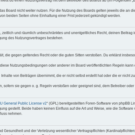
hließt du einen Nutzungsvertrag mit dem Betreiber des Boards ab (im Folgenden „
as Board nicht weiter nutzen. Für die Nutzung des Boards gelten jeweils die an di
on beiden Seiten ohne Einhaltung einer Frist jederzeit gekündigt werden.
hes, zeitlich und räumlich unbeschränktes und unentgeltliches Recht, deinen Beitra
igung des Nutzungsvertrages bestehen.
thält, die gegen geltendes Recht oder die guten Sitten verstoßen. Du erklärst insbe
 diese Nutzungsbedingungen oder anderer im Board veröffentlichten Regeln kann 
Inhalte von Beiträgen übernimmt, die er nicht selbst erstellt hat oder die er nicht
n, sofern sie gegen o. g. Regeln verstoßen oder geeignet sind, dem Betreiber ode
 General Public License v2
“ (GPL) bereitgestellten Foren-Software von phpBB Lim
gung gestellt. Beide haben keinen Einfluss auf die Art und Weise, wie die Softwar
nfluss nehmen.
 Gesundheit und der Verletzung wesentlicher Vertragspflichten (Kardinalpflichten) 