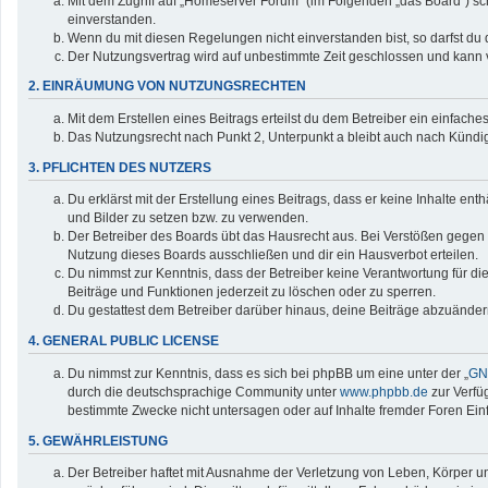
Mit dem Zugriff auf „Homeserver Forum“ (im Folgenden „das Board“) sc
einverstanden.
Wenn du mit diesen Regelungen nicht einverstanden bist, so darfst du d
Der Nutzungsvertrag wird auf unbestimmte Zeit geschlossen und kann v
2. EINRÄUMUNG VON NUTZUNGSRECHTEN
Mit dem Erstellen eines Beitrags erteilst du dem Betreiber ein einfac
Das Nutzungsrecht nach Punkt 2, Unterpunkt a bleibt auch nach Künd
3. PFLICHTEN DES NUTZERS
Du erklärst mit der Erstellung eines Beitrags, dass er keine Inhalte en
und Bilder zu setzen bzw. zu verwenden.
Der Betreiber des Boards übt das Hausrecht aus. Bei Verstößen gegen
Nutzung dieses Boards ausschließen und dir ein Hausverbot erteilen.
Du nimmst zur Kenntnis, dass der Betreiber keine Verantwortung für die 
Beiträge und Funktionen jederzeit zu löschen oder zu sperren.
Du gestattest dem Betreiber darüber hinaus, deine Beiträge abzuänder
4. GENERAL PUBLIC LICENSE
Du nimmst zur Kenntnis, dass es sich bei phpBB um eine unter der „
GNU
durch die deutschsprachige Community unter
www.phpbb.de
zur Verfü
bestimmte Zwecke nicht untersagen oder auf Inhalte fremder Foren Ei
5. GEWÄHRLEISTUNG
Der Betreiber haftet mit Ausnahme der Verletzung von Leben, Körper und