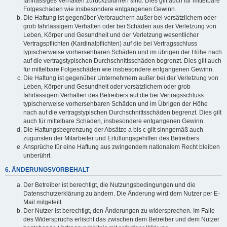
fahrlässiges Verhalten zurückzuführen sind. Dies gilt auch für mittelbare
Folgeschäden wie insbesondere entgangenen Gewinn.
Die Haftung ist gegenüber Verbrauchern außer bei vorsätzlichem oder
grob fahrlässigem Verhalten oder bei Schäden aus der Verletzung von
Leben, Körper und Gesundheit und der Verletzung wesentlicher
Vertragspflichten (Kardinalpflichten) auf die bei Vertragsschluss
typischerweise vorhersehbaren Schäden und im übrigen der Höhe nach
auf die vertragstypischen Durchschnittsschäden begrenzt. Dies gilt auch
für mittelbare Folgeschäden wie insbesondere entgangenen Gewinn.
Die Haftung ist gegenüber Unternehmern außer bei der Verletzung von
Leben, Körper und Gesundheit oder vorsätzlichem oder grob
fahrlässigem Verhalten des Betreibers auf die bei Vertragsschluss
typischerweise vorhersehbaren Schäden und im Übrigen der Höhe
nach auf die vertragstypischen Durchschnittsschäden begrenzt. Dies gilt
auch für mittelbare Schäden, insbesondere entgangenen Gewinn.
Die Haftungsbegrenzung der Absätze a bis c gilt sinngemäß auch
zugunsten der Mitarbeiter und Erfüllungsgehilfen des Betreibers.
Ansprüche für eine Haftung aus zwingendem nationalem Recht bleiben
unberührt.
6. ÄNDERUNGSVORBEHALT
Der Betreiber ist berechtigt, die Nutzungsbedingungen und die
Datenschutzerklärung zu ändern. Die Änderung wird dem Nutzer per E-
Mail mitgeteilt.
Der Nutzer ist berechtigt, den Änderungen zu widersprechen. Im Falle
des Widerspruchs erlischt das zwischen dem Betreiber und dem Nutzer