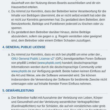
dauerhaft von der Nutzung dieses Boards ausschließen und dir ein
Hausverbot erteilen.
Du nimmst zur Kenntnis, dass der Betreiber keine Verantwortung für die
Inhalte von Beiträgen übernimmt, die er nicht selbst erstellt hat oder die
er nicht zur Kenntnis genommen hat. Du gestattest dem Betreiber, dein
Benutzerkonto, Beiträge und Funktionen jederzeit zu löschen oder zu
sperren.
Du gestattest dem Betreiber darüber hinaus, deine Beiträge
abzuändern, sofern sie gegen o. g. Regeln verstoßen oder geeignet
sind, dem Betreiber oder einem Dritten Schaden zuzufügen.
4. GENERAL PUBLIC LICENSE
Du nimmst zur Kenntnis, dass es sich bei phpBB um eine unter der „
GNU General Public License v2
“ (GPL) bereitgestellten Foren-Software
von phpBB Limited (
www.phpbb.com
) handelt; deutschsprachige
Informationen werden durch die deutschsprachige Community unter
www.phpbb.de
zur Verfügung gestellt. Beide haben keinen Einfluss auf
die Art und Weise, wie die Software verwendet wird. Sie können
insbesondere die Verwendung der Software für bestimmte Zwecke nicht
untersagen oder auf Inhalte fremder Foren Einfluss nehmen.
5. GEWÄHRLEISTUNG
Der Betreiber haftet mit Ausnahme der Verletzung von Leben, Körper
und Gesundheit und der Verletzung wesentlicher Vertragspflichten
(Kardinalpflichten) nur für Schäden, die auf ein vorsätzliches oder grob