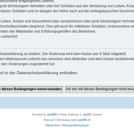
 insbesondere entgangenen Gewinn.
grob fahrlässigem Verhalten oder bei Schäden aus der Verletzung von Leben, Körp
sehbaren Schäden und im übrigen der Höhe nach auf die vertragstypischen Durchsch
Leben, Körper und Gesundheit oder vorsätzlichem oder grob fahrlässigem Verhalte
hschnittsschäden begrenzt. Dies gilt auch für mittelbare Schäden, insbesondere
ten der Mitarbeiter und Erfüllungsgehilfen des Betreibers.
 unberührt.
hutzerklärung zu ändern. Die Änderung wird dem Nutzer per E-Mail mitgeteilt.
des Widerspruchs erlischt das zwischen dem Betreiber und dem Nutzer bestehende V
r den Änderungen zugestimmt hat.
d in der Datenschutzerklärung enthalten.
Powered by
phpBB
® Forum Software © phpBB Limited
Deutsche Übersetzung durch
phpBB.de
Datenschutz
|
Nutzungsbedingungen