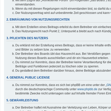
Mit dem Zugriff auf „Homeserver Forum“ (im Folgenden „das Board“) sc
einverstanden.
Wenn du mit diesen Regelungen nicht einverstanden bist, so darfst du d
Der Nutzungsvertrag wird auf unbestimmte Zeit geschlossen und kann v
2. EINRÄUMUNG VON NUTZUNGSRECHTEN
Mit dem Erstellen eines Beitrags erteilst du dem Betreiber ein einfac
Das Nutzungsrecht nach Punkt 2, Unterpunkt a bleibt auch nach Künd
3. PFLICHTEN DES NUTZERS
Du erklärst mit der Erstellung eines Beitrags, dass er keine Inhalte en
und Bilder zu setzen bzw. zu verwenden.
Der Betreiber des Boards übt das Hausrecht aus. Bei Verstößen gegen
Nutzung dieses Boards ausschließen und dir ein Hausverbot erteilen.
Du nimmst zur Kenntnis, dass der Betreiber keine Verantwortung für die 
Beiträge und Funktionen jederzeit zu löschen oder zu sperren.
Du gestattest dem Betreiber darüber hinaus, deine Beiträge abzuänder
4. GENERAL PUBLIC LICENSE
Du nimmst zur Kenntnis, dass es sich bei phpBB um eine unter der „
GNU
durch die deutschsprachige Community unter
www.phpbb.de
zur Verfü
bestimmte Zwecke nicht untersagen oder auf Inhalte fremder Foren Ei
5. GEWÄHRLEISTUNG
Der Betreiber haftet mit Ausnahme der Verletzung von Leben, Körper und