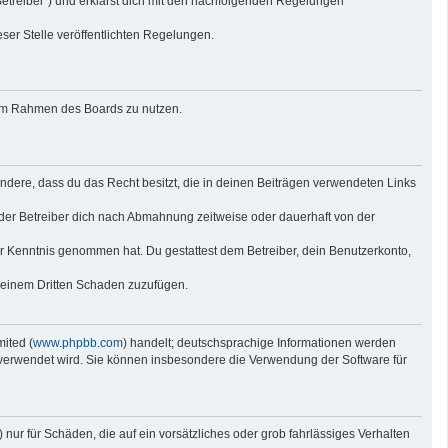
Betreiber“) und erklärst dich mit den nachfolgenden Regelungen
eser Stelle veröffentlichten Regelungen.
g im Rahmen des Boards zu nutzen.
sondere, dass du das Recht besitzt, die in deinen Beiträgen verwendeten Links
der Betreiber dich nach Abmahnung zeitweise oder dauerhaft von der
 zur Kenntnis genommen hat. Du gestattest dem Betreiber, dein Benutzerkonto,
r einem Dritten Schaden zuzufügen.
ited (
www.phpbb.com
) handelt; deutschsprachige Informationen werden
e verwendet wird. Sie können insbesondere die Verwendung der Software für
nur für Schäden, die auf ein vorsätzliches oder grob fahrlässiges Verhalten