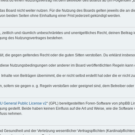
hließt du einen Nutzungsvertrag mit dem Betreiber des Boards ab (im Folgenden „
as Board nicht weiter nutzen. Für die Nutzung des Boards gelten jeweils die an di
on beiden Seiten ohne Einhaltung einer Frist jederzeit gekündigt werden.
hes, zeitlich und räumlich unbeschränktes und unentgeltliches Recht, deinen Beitra
igung des Nutzungsvertrages bestehen.
thält, die gegen geltendes Recht oder die guten Sitten verstoßen. Du erklärst insbe
 diese Nutzungsbedingungen oder anderer im Board veröffentlichten Regeln kann 
Inhalte von Beiträgen übernimmt, die er nicht selbst erstellt hat oder die er nicht
n, sofern sie gegen o. g. Regeln verstoßen oder geeignet sind, dem Betreiber ode
 General Public License v2
“ (GPL) bereitgestellten Foren-Software von phpBB Lim
gung gestellt. Beide haben keinen Einfluss auf die Art und Weise, wie die Softwar
nfluss nehmen.
 Gesundheit und der Verletzung wesentlicher Vertragspflichten (Kardinalpflichten) 