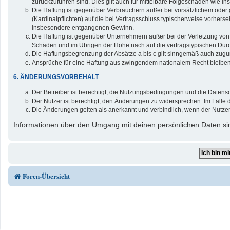
zurückzuführen sind. Dies gilt auch für mittelbare Folgeschäden wie
Die Haftung ist gegenüber Verbrauchern außer bei vorsätzlichem oder 
(Kardinalpflichten) auf die bei Vertragsschluss typischerweise vorher
insbesondere entgangenen Gewinn.
Die Haftung ist gegenüber Unternehmern außer bei der Verletzung von 
Schäden und im Übrigen der Höhe nach auf die vertragstypischen Durc
Die Haftungsbegrenzung der Absätze a bis c gilt sinngemäß auch zuguns
Ansprüche für eine Haftung aus zwingendem nationalem Recht bleiben
6. ÄNDERUNGSVORBEHALT
Der Betreiber ist berechtigt, die Nutzungsbedingungen und die Datensc
Der Nutzer ist berechtigt, den Änderungen zu widersprechen. Im Falle 
Die Änderungen gelten als anerkannt und verbindlich, wenn der Nutze
Informationen über den Umgang mit deinen persönlichen Daten sin
Foren-Übersicht