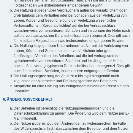
fahrlässiges Verhalten zurückzuführen sind. Dies gilt auch für mittelbare
Folgeschäden wie insbesondere entgangenen Gewinn.
Die Haftung ist gegenüber Verbrauchern außer bei vorsätzlichem oder
grob fahrlässigem Verhalten oder bei Schäden aus der Verletzung von
Leben, Körper und Gesundheit und der Verletzung wesentlicher
Vertragspflichten (Kardinalpflichten) auf die bei Vertragsschluss
typischerweise vorhersehbaren Schäden und im übrigen der Höhe nach
auf die vertragstypischen Durchschnittsschäden begrenzt. Dies gilt auch
für mittelbare Folgeschäden wie insbesondere entgangenen Gewinn.
Die Haftung ist gegenüber Unternehmern außer bei der Verletzung von
Leben, Körper und Gesundheit oder vorsätzlichem oder grob
fahrlässigem Verhalten des Betreibers auf die bei Vertragsschluss
typischerweise vorhersehbaren Schäden und im Übrigen der Höhe
nach auf die vertragstypischen Durchschnittsschäden begrenzt. Dies gilt
auch für mittelbare Schäden, insbesondere entgangenen Gewinn.
Die Haftungsbegrenzung der Absätze a bis c gilt sinngemäß auch
zugunsten der Mitarbeiter und Erfüllungsgehilfen des Betreibers.
Ansprüche für eine Haftung aus zwingendem nationalem Recht bleiben
unberührt.
6. ÄNDERUNGSVORBEHALT
Der Betreiber ist berechtigt, die Nutzungsbedingungen und die
Datenschutzerklärung zu ändern. Die Änderung wird dem Nutzer per E-
Mail mitgeteilt.
Der Nutzer ist berechtigt, den Änderungen zu widersprechen. Im Falle
des Widerspruchs erlischt das zwischen dem Betreiber und dem Nutzer