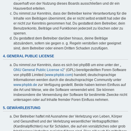
dauerhaft von der Nutzung dieses Boards ausschließen und dir ein
Hausverbot erteilen.
Du nimmst zur Kenntnis, dass der Betreiber keine Verantwortung für die
Inhalte von Beiträgen übernimmt, die er nicht selbst erstellt hat oder die
er nicht zur Kenntnis genommen hat. Du gestattest dem Betreiber, dein
Benutzerkonto, Beiträge und Funktionen jederzeit zu löschen oder zu
sperren.
Du gestattest dem Betreiber darüber hinaus, deine Beiträge
abzuändern, sofern sie gegen o. g. Regeln verstoßen oder geeignet
sind, dem Betreiber oder einem Dritten Schaden zuzufügen.
4. GENERAL PUBLIC LICENSE
Du nimmst zur Kenntnis, dass es sich bei phpBB um eine unter der „
GNU General Public License v2
“ (GPL) bereitgestellten Foren-Software
von phpBB Limited (
www.phpbb.com
) handelt; deutschsprachige
Informationen werden durch die deutschsprachige Community unter
www.phpbb.de
zur Verfügung gestellt. Beide haben keinen Einfluss auf
die Art und Weise, wie die Software verwendet wird. Sie können
insbesondere die Verwendung der Software für bestimmte Zwecke nicht
untersagen oder auf Inhalte fremder Foren Einfluss nehmen.
5. GEWÄHRLEISTUNG
Der Betreiber haftet mit Ausnahme der Verletzung von Leben, Körper
und Gesundheit und der Verletzung wesentlicher Vertragspflichten
(Kardinalpflichten) nur für Schäden, die auf ein vorsätzliches oder grob