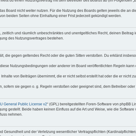
hließt du einen Nutzungsvertrag mit dem Betreiber des Boards ab (im Folgenden „
as Board nicht weiter nutzen. Für die Nutzung des Boards gelten jeweils die an di
on beiden Seiten ohne Einhaltung einer Frist jederzeit gekündigt werden.
hes, zeitlich und räumlich unbeschränktes und unentgeltliches Recht, deinen Beitra
igung des Nutzungsvertrages bestehen.
thält, die gegen geltendes Recht oder die guten Sitten verstoßen. Du erklärst insbe
 diese Nutzungsbedingungen oder anderer im Board veröffentlichten Regeln kann 
Inhalte von Beiträgen übernimmt, die er nicht selbst erstellt hat oder die er nicht
n, sofern sie gegen o. g. Regeln verstoßen oder geeignet sind, dem Betreiber ode
 General Public License v2
“ (GPL) bereitgestellten Foren-Software von phpBB Lim
gung gestellt. Beide haben keinen Einfluss auf die Art und Weise, wie die Softwar
nfluss nehmen.
 Gesundheit und der Verletzung wesentlicher Vertragspflichten (Kardinalpflichten) 