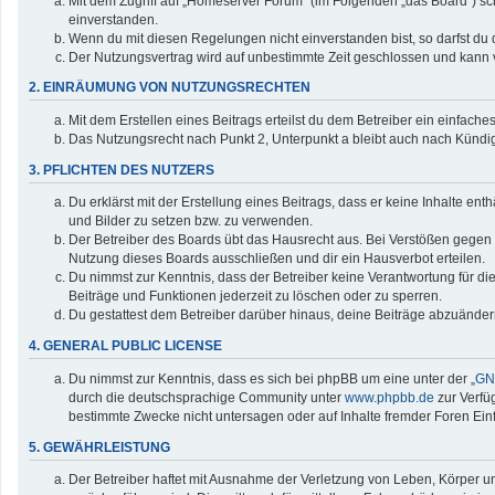
Mit dem Zugriff auf „Homeserver Forum“ (im Folgenden „das Board“) sc
einverstanden.
Wenn du mit diesen Regelungen nicht einverstanden bist, so darfst du d
Der Nutzungsvertrag wird auf unbestimmte Zeit geschlossen und kann v
2. EINRÄUMUNG VON NUTZUNGSRECHTEN
Mit dem Erstellen eines Beitrags erteilst du dem Betreiber ein einfac
Das Nutzungsrecht nach Punkt 2, Unterpunkt a bleibt auch nach Künd
3. PFLICHTEN DES NUTZERS
Du erklärst mit der Erstellung eines Beitrags, dass er keine Inhalte en
und Bilder zu setzen bzw. zu verwenden.
Der Betreiber des Boards übt das Hausrecht aus. Bei Verstößen gegen
Nutzung dieses Boards ausschließen und dir ein Hausverbot erteilen.
Du nimmst zur Kenntnis, dass der Betreiber keine Verantwortung für die 
Beiträge und Funktionen jederzeit zu löschen oder zu sperren.
Du gestattest dem Betreiber darüber hinaus, deine Beiträge abzuänder
4. GENERAL PUBLIC LICENSE
Du nimmst zur Kenntnis, dass es sich bei phpBB um eine unter der „
GNU
durch die deutschsprachige Community unter
www.phpbb.de
zur Verfü
bestimmte Zwecke nicht untersagen oder auf Inhalte fremder Foren Ei
5. GEWÄHRLEISTUNG
Der Betreiber haftet mit Ausnahme der Verletzung von Leben, Körper und