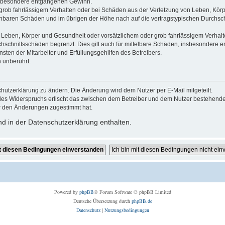
 insbesondere entgangenen Gewinn.
grob fahrlässigem Verhalten oder bei Schäden aus der Verletzung von Leben, Körp
sehbaren Schäden und im übrigen der Höhe nach auf die vertragstypischen Durchsch
Leben, Körper und Gesundheit oder vorsätzlichem oder grob fahrlässigem Verhalte
hschnittsschäden begrenzt. Dies gilt auch für mittelbare Schäden, insbesondere
ten der Mitarbeiter und Erfüllungsgehilfen des Betreibers.
 unberührt.
hutzerklärung zu ändern. Die Änderung wird dem Nutzer per E-Mail mitgeteilt.
des Widerspruchs erlischt das zwischen dem Betreiber und dem Nutzer bestehende V
r den Änderungen zugestimmt hat.
d in der Datenschutzerklärung enthalten.
Powered by
phpBB
® Forum Software © phpBB Limited
Deutsche Übersetzung durch
phpBB.de
Datenschutz
|
Nutzungsbedingungen