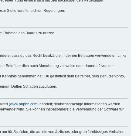
Betreiber“) und erklärst dich mit den nachfolgenden Regelungen
eser Stelle veröffentlichten Regelungen.
g im Rahmen des Boards zu nutzen.
sondere, dass du das Recht besitzt, die in deinen Beiträgen verwendeten Links
der Betreiber dich nach Abmahnung zeitweise oder dauerhaft von der
 zur Kenntnis genommen hat. Du gestattest dem Betreiber, dein Benutzerkonto,
r einem Dritten Schaden zuzufügen.
ited (
www.phpbb.com
) handelt; deutschsprachige Informationen werden
e verwendet wird. Sie können insbesondere die Verwendung der Software für
nur für Schäden, die auf ein vorsätzliches oder grob fahrlässiges Verhalten