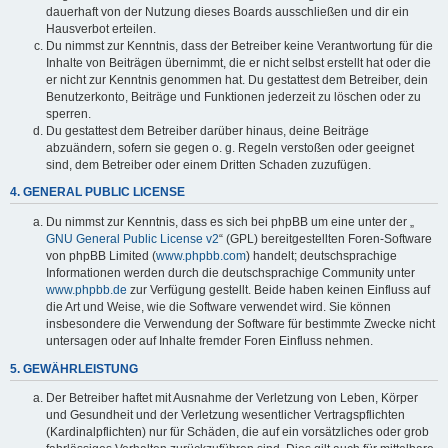
dauerhaft von der Nutzung dieses Boards ausschließen und dir ein
Hausverbot erteilen.
Du nimmst zur Kenntnis, dass der Betreiber keine Verantwortung für die
Inhalte von Beiträgen übernimmt, die er nicht selbst erstellt hat oder die
er nicht zur Kenntnis genommen hat. Du gestattest dem Betreiber, dein
Benutzerkonto, Beiträge und Funktionen jederzeit zu löschen oder zu
sperren.
Du gestattest dem Betreiber darüber hinaus, deine Beiträge
abzuändern, sofern sie gegen o. g. Regeln verstoßen oder geeignet
sind, dem Betreiber oder einem Dritten Schaden zuzufügen.
4. GENERAL PUBLIC LICENSE
Du nimmst zur Kenntnis, dass es sich bei phpBB um eine unter der „
GNU General Public License v2
“ (GPL) bereitgestellten Foren-Software
von phpBB Limited (
www.phpbb.com
) handelt; deutschsprachige
Informationen werden durch die deutschsprachige Community unter
www.phpbb.de
zur Verfügung gestellt. Beide haben keinen Einfluss auf
die Art und Weise, wie die Software verwendet wird. Sie können
insbesondere die Verwendung der Software für bestimmte Zwecke nicht
untersagen oder auf Inhalte fremder Foren Einfluss nehmen.
5. GEWÄHRLEISTUNG
Der Betreiber haftet mit Ausnahme der Verletzung von Leben, Körper
und Gesundheit und der Verletzung wesentlicher Vertragspflichten
(Kardinalpflichten) nur für Schäden, die auf ein vorsätzliches oder grob