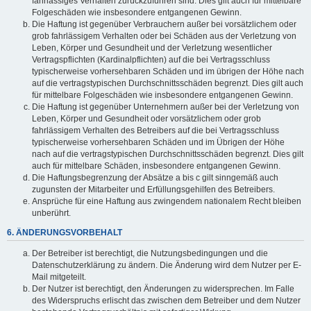
fahrlässiges Verhalten zurückzuführen sind. Dies gilt auch für mittelbare
Folgeschäden wie insbesondere entgangenen Gewinn.
Die Haftung ist gegenüber Verbrauchern außer bei vorsätzlichem oder
grob fahrlässigem Verhalten oder bei Schäden aus der Verletzung von
Leben, Körper und Gesundheit und der Verletzung wesentlicher
Vertragspflichten (Kardinalpflichten) auf die bei Vertragsschluss
typischerweise vorhersehbaren Schäden und im übrigen der Höhe nach
auf die vertragstypischen Durchschnittsschäden begrenzt. Dies gilt auch
für mittelbare Folgeschäden wie insbesondere entgangenen Gewinn.
Die Haftung ist gegenüber Unternehmern außer bei der Verletzung von
Leben, Körper und Gesundheit oder vorsätzlichem oder grob
fahrlässigem Verhalten des Betreibers auf die bei Vertragsschluss
typischerweise vorhersehbaren Schäden und im Übrigen der Höhe
nach auf die vertragstypischen Durchschnittsschäden begrenzt. Dies gilt
auch für mittelbare Schäden, insbesondere entgangenen Gewinn.
Die Haftungsbegrenzung der Absätze a bis c gilt sinngemäß auch
zugunsten der Mitarbeiter und Erfüllungsgehilfen des Betreibers.
Ansprüche für eine Haftung aus zwingendem nationalem Recht bleiben
unberührt.
6. ÄNDERUNGSVORBEHALT
Der Betreiber ist berechtigt, die Nutzungsbedingungen und die
Datenschutzerklärung zu ändern. Die Änderung wird dem Nutzer per E-
Mail mitgeteilt.
Der Nutzer ist berechtigt, den Änderungen zu widersprechen. Im Falle
des Widerspruchs erlischt das zwischen dem Betreiber und dem Nutzer