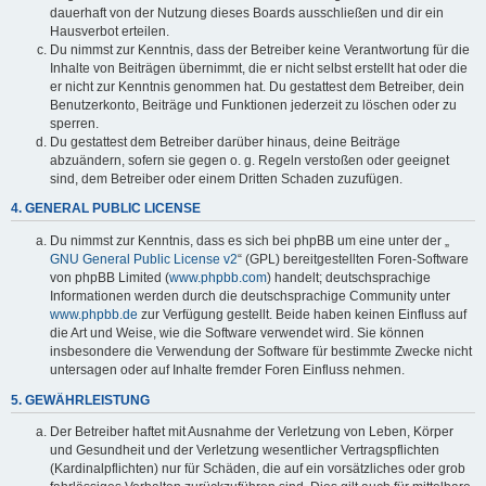
dauerhaft von der Nutzung dieses Boards ausschließen und dir ein
Hausverbot erteilen.
Du nimmst zur Kenntnis, dass der Betreiber keine Verantwortung für die
Inhalte von Beiträgen übernimmt, die er nicht selbst erstellt hat oder die
er nicht zur Kenntnis genommen hat. Du gestattest dem Betreiber, dein
Benutzerkonto, Beiträge und Funktionen jederzeit zu löschen oder zu
sperren.
Du gestattest dem Betreiber darüber hinaus, deine Beiträge
abzuändern, sofern sie gegen o. g. Regeln verstoßen oder geeignet
sind, dem Betreiber oder einem Dritten Schaden zuzufügen.
4. GENERAL PUBLIC LICENSE
Du nimmst zur Kenntnis, dass es sich bei phpBB um eine unter der „
GNU General Public License v2
“ (GPL) bereitgestellten Foren-Software
von phpBB Limited (
www.phpbb.com
) handelt; deutschsprachige
Informationen werden durch die deutschsprachige Community unter
www.phpbb.de
zur Verfügung gestellt. Beide haben keinen Einfluss auf
die Art und Weise, wie die Software verwendet wird. Sie können
insbesondere die Verwendung der Software für bestimmte Zwecke nicht
untersagen oder auf Inhalte fremder Foren Einfluss nehmen.
5. GEWÄHRLEISTUNG
Der Betreiber haftet mit Ausnahme der Verletzung von Leben, Körper
und Gesundheit und der Verletzung wesentlicher Vertragspflichten
(Kardinalpflichten) nur für Schäden, die auf ein vorsätzliches oder grob