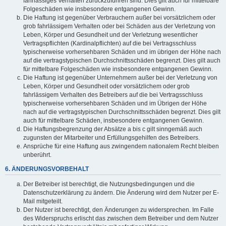
fahrlässiges Verhalten zurückzuführen sind. Dies gilt auch für mittelbare
Folgeschäden wie insbesondere entgangenen Gewinn.
Die Haftung ist gegenüber Verbrauchern außer bei vorsätzlichem oder
grob fahrlässigem Verhalten oder bei Schäden aus der Verletzung von
Leben, Körper und Gesundheit und der Verletzung wesentlicher
Vertragspflichten (Kardinalpflichten) auf die bei Vertragsschluss
typischerweise vorhersehbaren Schäden und im übrigen der Höhe nach
auf die vertragstypischen Durchschnittsschäden begrenzt. Dies gilt auch
für mittelbare Folgeschäden wie insbesondere entgangenen Gewinn.
Die Haftung ist gegenüber Unternehmern außer bei der Verletzung von
Leben, Körper und Gesundheit oder vorsätzlichem oder grob
fahrlässigem Verhalten des Betreibers auf die bei Vertragsschluss
typischerweise vorhersehbaren Schäden und im Übrigen der Höhe
nach auf die vertragstypischen Durchschnittsschäden begrenzt. Dies gilt
auch für mittelbare Schäden, insbesondere entgangenen Gewinn.
Die Haftungsbegrenzung der Absätze a bis c gilt sinngemäß auch
zugunsten der Mitarbeiter und Erfüllungsgehilfen des Betreibers.
Ansprüche für eine Haftung aus zwingendem nationalem Recht bleiben
unberührt.
6. ÄNDERUNGSVORBEHALT
Der Betreiber ist berechtigt, die Nutzungsbedingungen und die
Datenschutzerklärung zu ändern. Die Änderung wird dem Nutzer per E-
Mail mitgeteilt.
Der Nutzer ist berechtigt, den Änderungen zu widersprechen. Im Falle
des Widerspruchs erlischt das zwischen dem Betreiber und dem Nutzer