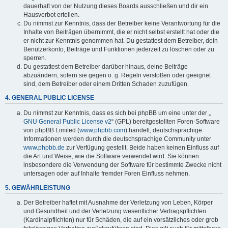
dauerhaft von der Nutzung dieses Boards ausschließen und dir ein
Hausverbot erteilen.
Du nimmst zur Kenntnis, dass der Betreiber keine Verantwortung für die
Inhalte von Beiträgen übernimmt, die er nicht selbst erstellt hat oder die
er nicht zur Kenntnis genommen hat. Du gestattest dem Betreiber, dein
Benutzerkonto, Beiträge und Funktionen jederzeit zu löschen oder zu
sperren.
Du gestattest dem Betreiber darüber hinaus, deine Beiträge
abzuändern, sofern sie gegen o. g. Regeln verstoßen oder geeignet
sind, dem Betreiber oder einem Dritten Schaden zuzufügen.
4. GENERAL PUBLIC LICENSE
Du nimmst zur Kenntnis, dass es sich bei phpBB um eine unter der „
GNU General Public License v2
“ (GPL) bereitgestellten Foren-Software
von phpBB Limited (
www.phpbb.com
) handelt; deutschsprachige
Informationen werden durch die deutschsprachige Community unter
www.phpbb.de
zur Verfügung gestellt. Beide haben keinen Einfluss auf
die Art und Weise, wie die Software verwendet wird. Sie können
insbesondere die Verwendung der Software für bestimmte Zwecke nicht
untersagen oder auf Inhalte fremder Foren Einfluss nehmen.
5. GEWÄHRLEISTUNG
Der Betreiber haftet mit Ausnahme der Verletzung von Leben, Körper
und Gesundheit und der Verletzung wesentlicher Vertragspflichten
(Kardinalpflichten) nur für Schäden, die auf ein vorsätzliches oder grob