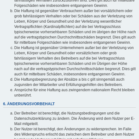
fahrlässiges Verhalten zurückzuführen sind. Dies gilt auch für mittelbare
Folgeschäden wie insbesondere entgangenen Gewinn.
Die Haftung ist gegenüber Verbrauchern außer bei vorsätzlichem oder
grob fahrlässigem Verhalten oder bei Schäden aus der Verletzung von
Leben, Körper und Gesundheit und der Verletzung wesentlicher
Vertragspflichten (Kardinalpflichten) auf die bei Vertragsschluss
typischerweise vorhersehbaren Schäden und im übrigen der Höhe nach
auf die vertragstypischen Durchschnittsschäden begrenzt. Dies gilt auch
für mittelbare Folgeschäden wie insbesondere entgangenen Gewinn.
Die Haftung ist gegenüber Unternehmern außer bei der Verletzung von
Leben, Körper und Gesundheit oder vorsätzlichem oder grob
fahrlässigem Verhalten des Betreibers auf die bei Vertragsschluss
typischerweise vorhersehbaren Schäden und im Übrigen der Höhe
nach auf die vertragstypischen Durchschnittsschäden begrenzt. Dies gilt
auch für mittelbare Schäden, insbesondere entgangenen Gewinn.
Die Haftungsbegrenzung der Absätze a bis c gilt sinngemäß auch
zugunsten der Mitarbeiter und Erfüllungsgehilfen des Betreibers.
Ansprüche für eine Haftung aus zwingendem nationalem Recht bleiben
unberührt.
6. ÄNDERUNGSVORBEHALT
Der Betreiber ist berechtigt, die Nutzungsbedingungen und die
Datenschutzerklärung zu ändern. Die Änderung wird dem Nutzer per E-
Mail mitgeteilt.
Der Nutzer ist berechtigt, den Änderungen zu widersprechen. Im Falle
des Widerspruchs erlischt das zwischen dem Betreiber und dem Nutzer