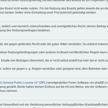
hließt du einen Nutzungsvertrag mit dem Betreiber des Boards ab (im Folgenden „
as Board nicht weiter nutzen. Für die Nutzung des Boards gelten jeweils die an di
on beiden Seiten ohne Einhaltung einer Frist jederzeit gekündigt werden.
hes, zeitlich und räumlich unbeschränktes und unentgeltliches Recht, deinen Beitra
igung des Nutzungsvertrages bestehen.
thält, die gegen geltendes Recht oder die guten Sitten verstoßen. Du erklärst insbe
 diese Nutzungsbedingungen oder anderer im Board veröffentlichten Regeln kann 
Inhalte von Beiträgen übernimmt, die er nicht selbst erstellt hat oder die er nicht
n, sofern sie gegen o. g. Regeln verstoßen oder geeignet sind, dem Betreiber ode
 General Public License v2
“ (GPL) bereitgestellten Foren-Software von phpBB Lim
gung gestellt. Beide haben keinen Einfluss auf die Art und Weise, wie die Softwar
nfluss nehmen.
 Gesundheit und der Verletzung wesentlicher Vertragspflichten (Kardinalpflichten) 