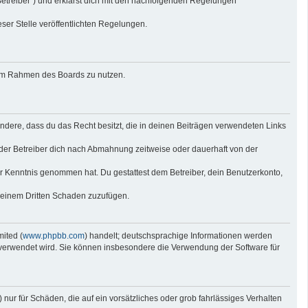
Betreiber“) und erklärst dich mit den nachfolgenden Regelungen
eser Stelle veröffentlichten Regelungen.
g im Rahmen des Boards zu nutzen.
sondere, dass du das Recht besitzt, die in deinen Beiträgen verwendeten Links
der Betreiber dich nach Abmahnung zeitweise oder dauerhaft von der
 zur Kenntnis genommen hat. Du gestattest dem Betreiber, dein Benutzerkonto,
r einem Dritten Schaden zuzufügen.
ited (
www.phpbb.com
) handelt; deutschsprachige Informationen werden
e verwendet wird. Sie können insbesondere die Verwendung der Software für
nur für Schäden, die auf ein vorsätzliches oder grob fahrlässiges Verhalten