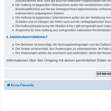
zurückzuführen sind. Dies gilt auch für mittelbare Folgeschäden wie
Die Haftung ist gegenüber Verbrauchern außer bei vorsätzlichem oder 
(Kardinalpflichten) auf die bei Vertragsschluss typischerweise vorher
insbesondere entgangenen Gewinn.
Die Haftung ist gegenüber Unternehmern außer bei der Verletzung von 
Schäden und im Übrigen der Höhe nach auf die vertragstypischen Durc
Die Haftungsbegrenzung der Absätze a bis c gilt sinngemäß auch zuguns
Ansprüche für eine Haftung aus zwingendem nationalem Recht bleiben
6. ÄNDERUNGSVORBEHALT
Der Betreiber ist berechtigt, die Nutzungsbedingungen und die Datensc
Der Nutzer ist berechtigt, den Änderungen zu widersprechen. Im Falle 
Die Änderungen gelten als anerkannt und verbindlich, wenn der Nutze
Informationen über den Umgang mit deinen persönlichen Daten sin
Foren-Übersicht