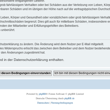
 insbesondere entgangenen Gewinn.
grob fahrlässigem Verhalten oder bei Schäden aus der Verletzung von Leben, Körp
sehbaren Schäden und im übrigen der Höhe nach auf die vertragstypischen Durchsch
Leben, Körper und Gesundheit oder vorsätzlichem oder grob fahrlässigem Verhalte
hschnittsschäden begrenzt. Dies gilt auch für mittelbare Schäden, insbesondere
ten der Mitarbeiter und Erfüllungsgehilfen des Betreibers.
 unberührt.
hutzerklärung zu ändern. Die Änderung wird dem Nutzer per E-Mail mitgeteilt.
des Widerspruchs erlischt das zwischen dem Betreiber und dem Nutzer bestehende V
r den Änderungen zugestimmt hat.
d in der Datenschutzerklärung enthalten.
Powered by
phpBB
® Forum Software © phpBB Limited
Deutsche Übersetzung durch
phpBB.de
Datenschutz
|
Nutzungsbedingungen