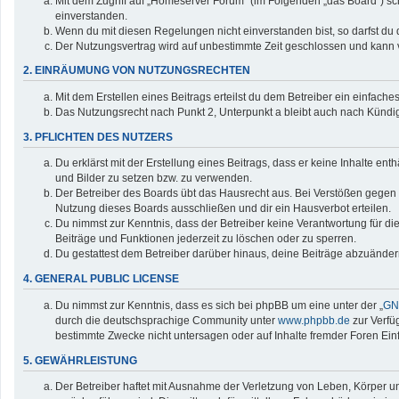
Mit dem Zugriff auf „Homeserver Forum“ (im Folgenden „das Board“) sc
einverstanden.
Wenn du mit diesen Regelungen nicht einverstanden bist, so darfst du d
Der Nutzungsvertrag wird auf unbestimmte Zeit geschlossen und kann v
2. EINRÄUMUNG VON NUTZUNGSRECHTEN
Mit dem Erstellen eines Beitrags erteilst du dem Betreiber ein einfac
Das Nutzungsrecht nach Punkt 2, Unterpunkt a bleibt auch nach Künd
3. PFLICHTEN DES NUTZERS
Du erklärst mit der Erstellung eines Beitrags, dass er keine Inhalte en
und Bilder zu setzen bzw. zu verwenden.
Der Betreiber des Boards übt das Hausrecht aus. Bei Verstößen gegen
Nutzung dieses Boards ausschließen und dir ein Hausverbot erteilen.
Du nimmst zur Kenntnis, dass der Betreiber keine Verantwortung für die 
Beiträge und Funktionen jederzeit zu löschen oder zu sperren.
Du gestattest dem Betreiber darüber hinaus, deine Beiträge abzuänder
4. GENERAL PUBLIC LICENSE
Du nimmst zur Kenntnis, dass es sich bei phpBB um eine unter der „
GNU
durch die deutschsprachige Community unter
www.phpbb.de
zur Verfü
bestimmte Zwecke nicht untersagen oder auf Inhalte fremder Foren Ei
5. GEWÄHRLEISTUNG
Der Betreiber haftet mit Ausnahme der Verletzung von Leben, Körper und