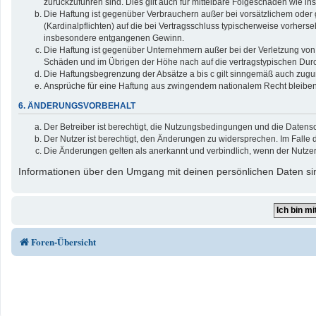
zurückzuführen sind. Dies gilt auch für mittelbare Folgeschäden wie
Die Haftung ist gegenüber Verbrauchern außer bei vorsätzlichem oder 
(Kardinalpflichten) auf die bei Vertragsschluss typischerweise vorher
insbesondere entgangenen Gewinn.
Die Haftung ist gegenüber Unternehmern außer bei der Verletzung von 
Schäden und im Übrigen der Höhe nach auf die vertragstypischen Durc
Die Haftungsbegrenzung der Absätze a bis c gilt sinngemäß auch zuguns
Ansprüche für eine Haftung aus zwingendem nationalem Recht bleiben
6. ÄNDERUNGSVORBEHALT
Der Betreiber ist berechtigt, die Nutzungsbedingungen und die Datensc
Der Nutzer ist berechtigt, den Änderungen zu widersprechen. Im Falle 
Die Änderungen gelten als anerkannt und verbindlich, wenn der Nutze
Informationen über den Umgang mit deinen persönlichen Daten sin
Foren-Übersicht