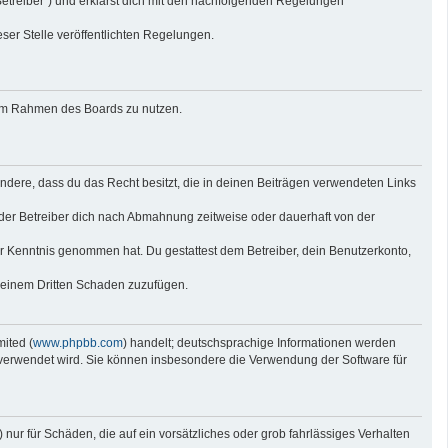
Betreiber“) und erklärst dich mit den nachfolgenden Regelungen
eser Stelle veröffentlichten Regelungen.
g im Rahmen des Boards zu nutzen.
sondere, dass du das Recht besitzt, die in deinen Beiträgen verwendeten Links
der Betreiber dich nach Abmahnung zeitweise oder dauerhaft von der
 zur Kenntnis genommen hat. Du gestattest dem Betreiber, dein Benutzerkonto,
r einem Dritten Schaden zuzufügen.
ited (
www.phpbb.com
) handelt; deutschsprachige Informationen werden
e verwendet wird. Sie können insbesondere die Verwendung der Software für
nur für Schäden, die auf ein vorsätzliches oder grob fahrlässiges Verhalten