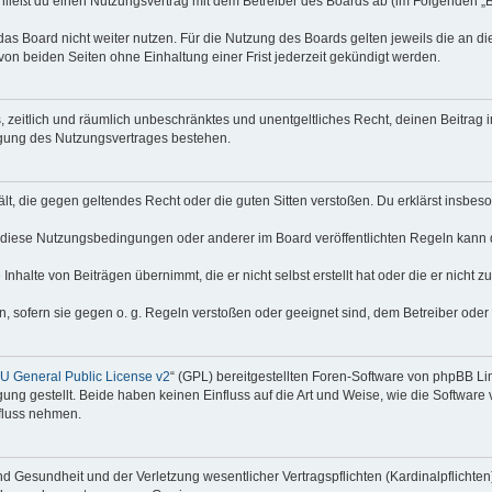
hließt du einen Nutzungsvertrag mit dem Betreiber des Boards ab (im Folgenden „
as Board nicht weiter nutzen. Für die Nutzung des Boards gelten jeweils die an di
on beiden Seiten ohne Einhaltung einer Frist jederzeit gekündigt werden.
hes, zeitlich und räumlich unbeschränktes und unentgeltliches Recht, deinen Beitra
igung des Nutzungsvertrages bestehen.
thält, die gegen geltendes Recht oder die guten Sitten verstoßen. Du erklärst insbe
 diese Nutzungsbedingungen oder anderer im Board veröffentlichten Regeln kann 
Inhalte von Beiträgen übernimmt, die er nicht selbst erstellt hat oder die er nicht
n, sofern sie gegen o. g. Regeln verstoßen oder geeignet sind, dem Betreiber ode
 General Public License v2
“ (GPL) bereitgestellten Foren-Software von phpBB Lim
gung gestellt. Beide haben keinen Einfluss auf die Art und Weise, wie die Softwar
nfluss nehmen.
 Gesundheit und der Verletzung wesentlicher Vertragspflichten (Kardinalpflichten) 