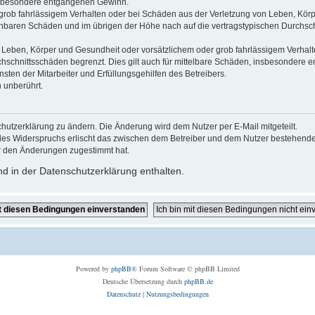
 insbesondere entgangenen Gewinn.
grob fahrlässigem Verhalten oder bei Schäden aus der Verletzung von Leben, Körp
sehbaren Schäden und im übrigen der Höhe nach auf die vertragstypischen Durchsch
Leben, Körper und Gesundheit oder vorsätzlichem oder grob fahrlässigem Verhalte
hschnittsschäden begrenzt. Dies gilt auch für mittelbare Schäden, insbesondere
ten der Mitarbeiter und Erfüllungsgehilfen des Betreibers.
 unberührt.
hutzerklärung zu ändern. Die Änderung wird dem Nutzer per E-Mail mitgeteilt.
des Widerspruchs erlischt das zwischen dem Betreiber und dem Nutzer bestehende V
r den Änderungen zugestimmt hat.
d in der Datenschutzerklärung enthalten.
Powered by
phpBB
® Forum Software © phpBB Limited
Deutsche Übersetzung durch
phpBB.de
Datenschutz
|
Nutzungsbedingungen