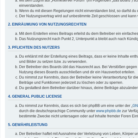
Mit dem Zugriff auf „Homeserver Forum“ (im Folgenden „das Board“) sc
einverstanden.
Wenn du mit diesen Regelungen nicht einverstanden bist, so darfst du d
Der Nutzungsvertrag wird auf unbestimmte Zeit geschlossen und kann v
2. EINRÄUMUNG VON NUTZUNGSRECHTEN
Mit dem Erstellen eines Beitrags erteilst du dem Betreiber ein einfac
Das Nutzungsrecht nach Punkt 2, Unterpunkt a bleibt auch nach Künd
3. PFLICHTEN DES NUTZERS
Du erklärst mit der Erstellung eines Beitrags, dass er keine Inhalte en
und Bilder zu setzen bzw. zu verwenden.
Der Betreiber des Boards übt das Hausrecht aus. Bei Verstößen gegen
Nutzung dieses Boards ausschließen und dir ein Hausverbot erteilen.
Du nimmst zur Kenntnis, dass der Betreiber keine Verantwortung für die 
Beiträge und Funktionen jederzeit zu löschen oder zu sperren.
Du gestattest dem Betreiber darüber hinaus, deine Beiträge abzuänder
4. GENERAL PUBLIC LICENSE
Du nimmst zur Kenntnis, dass es sich bei phpBB um eine unter der „
GNU
durch die deutschsprachige Community unter
www.phpbb.de
zur Verfü
bestimmte Zwecke nicht untersagen oder auf Inhalte fremder Foren Ei
5. GEWÄHRLEISTUNG
Der Betreiber haftet mit Ausnahme der Verletzung von Leben, Körper und