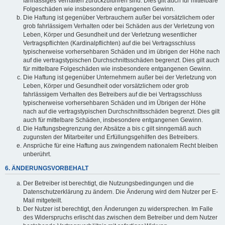
fahrlässiges Verhalten zurückzuführen sind. Dies gilt auch für mittelbare
Folgeschäden wie insbesondere entgangenen Gewinn.
Die Haftung ist gegenüber Verbrauchern außer bei vorsätzlichem oder
grob fahrlässigem Verhalten oder bei Schäden aus der Verletzung von
Leben, Körper und Gesundheit und der Verletzung wesentlicher
Vertragspflichten (Kardinalpflichten) auf die bei Vertragsschluss
typischerweise vorhersehbaren Schäden und im übrigen der Höhe nach
auf die vertragstypischen Durchschnittsschäden begrenzt. Dies gilt auch
für mittelbare Folgeschäden wie insbesondere entgangenen Gewinn.
Die Haftung ist gegenüber Unternehmern außer bei der Verletzung von
Leben, Körper und Gesundheit oder vorsätzlichem oder grob
fahrlässigem Verhalten des Betreibers auf die bei Vertragsschluss
typischerweise vorhersehbaren Schäden und im Übrigen der Höhe
nach auf die vertragstypischen Durchschnittsschäden begrenzt. Dies gilt
auch für mittelbare Schäden, insbesondere entgangenen Gewinn.
Die Haftungsbegrenzung der Absätze a bis c gilt sinngemäß auch
zugunsten der Mitarbeiter und Erfüllungsgehilfen des Betreibers.
Ansprüche für eine Haftung aus zwingendem nationalem Recht bleiben
unberührt.
6. ÄNDERUNGSVORBEHALT
Der Betreiber ist berechtigt, die Nutzungsbedingungen und die
Datenschutzerklärung zu ändern. Die Änderung wird dem Nutzer per E-
Mail mitgeteilt.
Der Nutzer ist berechtigt, den Änderungen zu widersprechen. Im Falle
des Widerspruchs erlischt das zwischen dem Betreiber und dem Nutzer