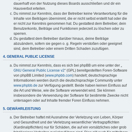
dauerhaft von der Nutzung dieses Boards ausschließen und dir ein
Hausverbot erteilen.
Du nimmst zur Kenntnis, dass der Betreiber keine Verantwortung für die
Inhalte von Beiträgen übernimmt, die er nicht selbst erstellt hat oder die
er nicht zur Kenntnis genommen hat. Du gestattest dem Betreiber, dein
Benutzerkonto, Beiträge und Funktionen jederzeit zu löschen oder zu
sperren.
Du gestattest dem Betreiber darüber hinaus, deine Beiträge
abzuändern, sofern sie gegen o. g. Regeln verstoßen oder geeignet
sind, dem Betreiber oder einem Dritten Schaden zuzufügen.
4. GENERAL PUBLIC LICENSE
Du nimmst zur Kenntnis, dass es sich bei phpBB um eine unter der „
GNU General Public License v2
“ (GPL) bereitgestellten Foren-Software
von phpBB Limited (
www.phpbb.com
) handelt; deutschsprachige
Informationen werden durch die deutschsprachige Community unter
www.phpbb.de
zur Verfügung gestellt. Beide haben keinen Einfluss auf
die Art und Weise, wie die Software verwendet wird. Sie können
insbesondere die Verwendung der Software für bestimmte Zwecke nicht
untersagen oder auf Inhalte fremder Foren Einfluss nehmen.
5. GEWÄHRLEISTUNG
Der Betreiber haftet mit Ausnahme der Verletzung von Leben, Körper
und Gesundheit und der Verletzung wesentlicher Vertragspflichten
(Kardinalpflichten) nur für Schäden, die auf ein vorsätzliches oder grob