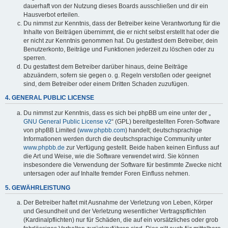
dauerhaft von der Nutzung dieses Boards ausschließen und dir ein
Hausverbot erteilen.
Du nimmst zur Kenntnis, dass der Betreiber keine Verantwortung für die
Inhalte von Beiträgen übernimmt, die er nicht selbst erstellt hat oder die
er nicht zur Kenntnis genommen hat. Du gestattest dem Betreiber, dein
Benutzerkonto, Beiträge und Funktionen jederzeit zu löschen oder zu
sperren.
Du gestattest dem Betreiber darüber hinaus, deine Beiträge
abzuändern, sofern sie gegen o. g. Regeln verstoßen oder geeignet
sind, dem Betreiber oder einem Dritten Schaden zuzufügen.
4. GENERAL PUBLIC LICENSE
Du nimmst zur Kenntnis, dass es sich bei phpBB um eine unter der „
GNU General Public License v2
“ (GPL) bereitgestellten Foren-Software
von phpBB Limited (
www.phpbb.com
) handelt; deutschsprachige
Informationen werden durch die deutschsprachige Community unter
www.phpbb.de
zur Verfügung gestellt. Beide haben keinen Einfluss auf
die Art und Weise, wie die Software verwendet wird. Sie können
insbesondere die Verwendung der Software für bestimmte Zwecke nicht
untersagen oder auf Inhalte fremder Foren Einfluss nehmen.
5. GEWÄHRLEISTUNG
Der Betreiber haftet mit Ausnahme der Verletzung von Leben, Körper
und Gesundheit und der Verletzung wesentlicher Vertragspflichten
(Kardinalpflichten) nur für Schäden, die auf ein vorsätzliches oder grob