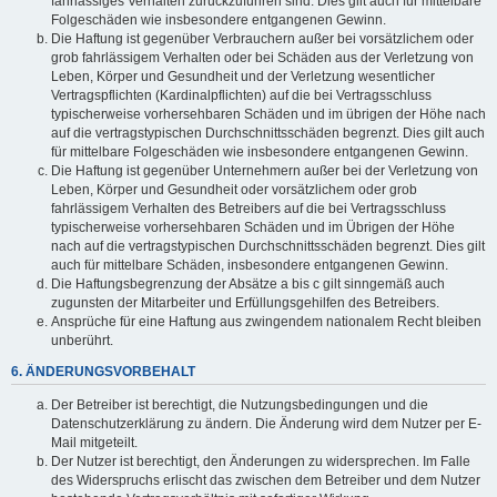
fahrlässiges Verhalten zurückzuführen sind. Dies gilt auch für mittelbare
Folgeschäden wie insbesondere entgangenen Gewinn.
Die Haftung ist gegenüber Verbrauchern außer bei vorsätzlichem oder
grob fahrlässigem Verhalten oder bei Schäden aus der Verletzung von
Leben, Körper und Gesundheit und der Verletzung wesentlicher
Vertragspflichten (Kardinalpflichten) auf die bei Vertragsschluss
typischerweise vorhersehbaren Schäden und im übrigen der Höhe nach
auf die vertragstypischen Durchschnittsschäden begrenzt. Dies gilt auch
für mittelbare Folgeschäden wie insbesondere entgangenen Gewinn.
Die Haftung ist gegenüber Unternehmern außer bei der Verletzung von
Leben, Körper und Gesundheit oder vorsätzlichem oder grob
fahrlässigem Verhalten des Betreibers auf die bei Vertragsschluss
typischerweise vorhersehbaren Schäden und im Übrigen der Höhe
nach auf die vertragstypischen Durchschnittsschäden begrenzt. Dies gilt
auch für mittelbare Schäden, insbesondere entgangenen Gewinn.
Die Haftungsbegrenzung der Absätze a bis c gilt sinngemäß auch
zugunsten der Mitarbeiter und Erfüllungsgehilfen des Betreibers.
Ansprüche für eine Haftung aus zwingendem nationalem Recht bleiben
unberührt.
6. ÄNDERUNGSVORBEHALT
Der Betreiber ist berechtigt, die Nutzungsbedingungen und die
Datenschutzerklärung zu ändern. Die Änderung wird dem Nutzer per E-
Mail mitgeteilt.
Der Nutzer ist berechtigt, den Änderungen zu widersprechen. Im Falle
des Widerspruchs erlischt das zwischen dem Betreiber und dem Nutzer