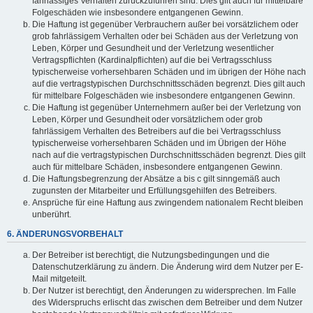
fahrlässiges Verhalten zurückzuführen sind. Dies gilt auch für mittelbare
Folgeschäden wie insbesondere entgangenen Gewinn.
Die Haftung ist gegenüber Verbrauchern außer bei vorsätzlichem oder
grob fahrlässigem Verhalten oder bei Schäden aus der Verletzung von
Leben, Körper und Gesundheit und der Verletzung wesentlicher
Vertragspflichten (Kardinalpflichten) auf die bei Vertragsschluss
typischerweise vorhersehbaren Schäden und im übrigen der Höhe nach
auf die vertragstypischen Durchschnittsschäden begrenzt. Dies gilt auch
für mittelbare Folgeschäden wie insbesondere entgangenen Gewinn.
Die Haftung ist gegenüber Unternehmern außer bei der Verletzung von
Leben, Körper und Gesundheit oder vorsätzlichem oder grob
fahrlässigem Verhalten des Betreibers auf die bei Vertragsschluss
typischerweise vorhersehbaren Schäden und im Übrigen der Höhe
nach auf die vertragstypischen Durchschnittsschäden begrenzt. Dies gilt
auch für mittelbare Schäden, insbesondere entgangenen Gewinn.
Die Haftungsbegrenzung der Absätze a bis c gilt sinngemäß auch
zugunsten der Mitarbeiter und Erfüllungsgehilfen des Betreibers.
Ansprüche für eine Haftung aus zwingendem nationalem Recht bleiben
unberührt.
6. ÄNDERUNGSVORBEHALT
Der Betreiber ist berechtigt, die Nutzungsbedingungen und die
Datenschutzerklärung zu ändern. Die Änderung wird dem Nutzer per E-
Mail mitgeteilt.
Der Nutzer ist berechtigt, den Änderungen zu widersprechen. Im Falle
des Widerspruchs erlischt das zwischen dem Betreiber und dem Nutzer