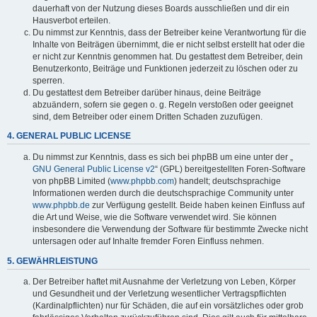
dauerhaft von der Nutzung dieses Boards ausschließen und dir ein
Hausverbot erteilen.
Du nimmst zur Kenntnis, dass der Betreiber keine Verantwortung für die
Inhalte von Beiträgen übernimmt, die er nicht selbst erstellt hat oder die
er nicht zur Kenntnis genommen hat. Du gestattest dem Betreiber, dein
Benutzerkonto, Beiträge und Funktionen jederzeit zu löschen oder zu
sperren.
Du gestattest dem Betreiber darüber hinaus, deine Beiträge
abzuändern, sofern sie gegen o. g. Regeln verstoßen oder geeignet
sind, dem Betreiber oder einem Dritten Schaden zuzufügen.
4. GENERAL PUBLIC LICENSE
Du nimmst zur Kenntnis, dass es sich bei phpBB um eine unter der „
GNU General Public License v2
“ (GPL) bereitgestellten Foren-Software
von phpBB Limited (
www.phpbb.com
) handelt; deutschsprachige
Informationen werden durch die deutschsprachige Community unter
www.phpbb.de
zur Verfügung gestellt. Beide haben keinen Einfluss auf
die Art und Weise, wie die Software verwendet wird. Sie können
insbesondere die Verwendung der Software für bestimmte Zwecke nicht
untersagen oder auf Inhalte fremder Foren Einfluss nehmen.
5. GEWÄHRLEISTUNG
Der Betreiber haftet mit Ausnahme der Verletzung von Leben, Körper
und Gesundheit und der Verletzung wesentlicher Vertragspflichten
(Kardinalpflichten) nur für Schäden, die auf ein vorsätzliches oder grob