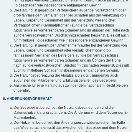
fahrlässiges Verhalten zurückzuführen sind. Dies gilt auch für mittelbare
Folgeschäden wie insbesondere entgangenen Gewinn.
Die Haftung ist gegenüber Verbrauchern außer bei vorsätzlichem oder
grob fahrlässigem Verhalten oder bei Schäden aus der Verletzung von
Leben, Körper und Gesundheit und der Verletzung wesentlicher
Vertragspflichten (Kardinalpflichten) auf die bei Vertragsschluss
typischerweise vorhersehbaren Schäden und im übrigen der Höhe nach
auf die vertragstypischen Durchschnittsschäden begrenzt. Dies gilt auch
für mittelbare Folgeschäden wie insbesondere entgangenen Gewinn.
Die Haftung ist gegenüber Unternehmern außer bei der Verletzung von
Leben, Körper und Gesundheit oder vorsätzlichem oder grob
fahrlässigem Verhalten des Betreibers auf die bei Vertragsschluss
typischerweise vorhersehbaren Schäden und im Übrigen der Höhe
nach auf die vertragstypischen Durchschnittsschäden begrenzt. Dies gilt
auch für mittelbare Schäden, insbesondere entgangenen Gewinn.
Die Haftungsbegrenzung der Absätze a bis c gilt sinngemäß auch
zugunsten der Mitarbeiter und Erfüllungsgehilfen des Betreibers.
Ansprüche für eine Haftung aus zwingendem nationalem Recht bleiben
unberührt.
6. ÄNDERUNGSVORBEHALT
Der Betreiber ist berechtigt, die Nutzungsbedingungen und die
Datenschutzerklärung zu ändern. Die Änderung wird dem Nutzer per E-
Mail mitgeteilt.
Der Nutzer ist berechtigt, den Änderungen zu widersprechen. Im Falle
des Widerspruchs erlischt das zwischen dem Betreiber und dem Nutzer