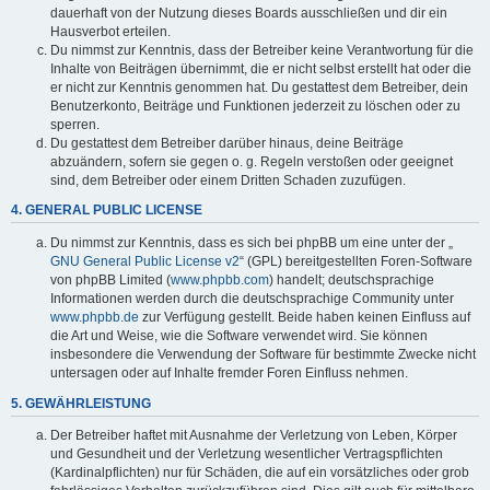
dauerhaft von der Nutzung dieses Boards ausschließen und dir ein
Hausverbot erteilen.
Du nimmst zur Kenntnis, dass der Betreiber keine Verantwortung für die
Inhalte von Beiträgen übernimmt, die er nicht selbst erstellt hat oder die
er nicht zur Kenntnis genommen hat. Du gestattest dem Betreiber, dein
Benutzerkonto, Beiträge und Funktionen jederzeit zu löschen oder zu
sperren.
Du gestattest dem Betreiber darüber hinaus, deine Beiträge
abzuändern, sofern sie gegen o. g. Regeln verstoßen oder geeignet
sind, dem Betreiber oder einem Dritten Schaden zuzufügen.
4. GENERAL PUBLIC LICENSE
Du nimmst zur Kenntnis, dass es sich bei phpBB um eine unter der „
GNU General Public License v2
“ (GPL) bereitgestellten Foren-Software
von phpBB Limited (
www.phpbb.com
) handelt; deutschsprachige
Informationen werden durch die deutschsprachige Community unter
www.phpbb.de
zur Verfügung gestellt. Beide haben keinen Einfluss auf
die Art und Weise, wie die Software verwendet wird. Sie können
insbesondere die Verwendung der Software für bestimmte Zwecke nicht
untersagen oder auf Inhalte fremder Foren Einfluss nehmen.
5. GEWÄHRLEISTUNG
Der Betreiber haftet mit Ausnahme der Verletzung von Leben, Körper
und Gesundheit und der Verletzung wesentlicher Vertragspflichten
(Kardinalpflichten) nur für Schäden, die auf ein vorsätzliches oder grob