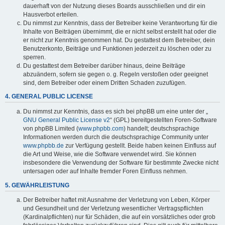
dauerhaft von der Nutzung dieses Boards ausschließen und dir ein
Hausverbot erteilen.
Du nimmst zur Kenntnis, dass der Betreiber keine Verantwortung für die
Inhalte von Beiträgen übernimmt, die er nicht selbst erstellt hat oder die
er nicht zur Kenntnis genommen hat. Du gestattest dem Betreiber, dein
Benutzerkonto, Beiträge und Funktionen jederzeit zu löschen oder zu
sperren.
Du gestattest dem Betreiber darüber hinaus, deine Beiträge
abzuändern, sofern sie gegen o. g. Regeln verstoßen oder geeignet
sind, dem Betreiber oder einem Dritten Schaden zuzufügen.
4. GENERAL PUBLIC LICENSE
Du nimmst zur Kenntnis, dass es sich bei phpBB um eine unter der „
GNU General Public License v2
“ (GPL) bereitgestellten Foren-Software
von phpBB Limited (
www.phpbb.com
) handelt; deutschsprachige
Informationen werden durch die deutschsprachige Community unter
www.phpbb.de
zur Verfügung gestellt. Beide haben keinen Einfluss auf
die Art und Weise, wie die Software verwendet wird. Sie können
insbesondere die Verwendung der Software für bestimmte Zwecke nicht
untersagen oder auf Inhalte fremder Foren Einfluss nehmen.
5. GEWÄHRLEISTUNG
Der Betreiber haftet mit Ausnahme der Verletzung von Leben, Körper
und Gesundheit und der Verletzung wesentlicher Vertragspflichten
(Kardinalpflichten) nur für Schäden, die auf ein vorsätzliches oder grob