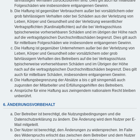
fahrlässiges Verhalten zurückzuführen sind. Dies gilt auch für mittelbare
Folgeschäden wie insbesondere entgangenen Gewinn.
Die Haftung ist gegenüber Verbrauchern außer bei vorsätzlichem oder
grob fahrlässigem Verhalten oder bei Schäden aus der Verletzung von
Leben, Körper und Gesundheit und der Verletzung wesentlicher
Vertragspflichten (Kardinalpflichten) auf die bei Vertragsschluss
typischerweise vorhersehbaren Schäden und im übrigen der Höhe nach
auf die vertragstypischen Durchschnittsschäden begrenzt. Dies gilt auch
für mittelbare Folgeschäden wie insbesondere entgangenen Gewinn.
Die Haftung ist gegenüber Unternehmern außer bei der Verletzung von
Leben, Körper und Gesundheit oder vorsätzlichem oder grob
fahrlässigem Verhalten des Betreibers auf die bei Vertragsschluss
typischerweise vorhersehbaren Schäden und im Übrigen der Höhe
nach auf die vertragstypischen Durchschnittsschäden begrenzt. Dies gilt
auch für mittelbare Schäden, insbesondere entgangenen Gewinn.
Die Haftungsbegrenzung der Absätze a bis c gilt sinngemäß auch
zugunsten der Mitarbeiter und Erfüllungsgehilfen des Betreibers.
Ansprüche für eine Haftung aus zwingendem nationalem Recht bleiben
unberührt.
6. ÄNDERUNGSVORBEHALT
Der Betreiber ist berechtigt, die Nutzungsbedingungen und die
Datenschutzerklärung zu ändern. Die Änderung wird dem Nutzer per E-
Mail mitgeteilt.
Der Nutzer ist berechtigt, den Änderungen zu widersprechen. Im Falle
des Widerspruchs erlischt das zwischen dem Betreiber und dem Nutzer