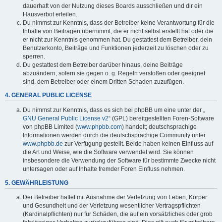
dauerhaft von der Nutzung dieses Boards ausschließen und dir ein
Hausverbot erteilen.
Du nimmst zur Kenntnis, dass der Betreiber keine Verantwortung für die
Inhalte von Beiträgen übernimmt, die er nicht selbst erstellt hat oder die
er nicht zur Kenntnis genommen hat. Du gestattest dem Betreiber, dein
Benutzerkonto, Beiträge und Funktionen jederzeit zu löschen oder zu
sperren.
Du gestattest dem Betreiber darüber hinaus, deine Beiträge
abzuändern, sofern sie gegen o. g. Regeln verstoßen oder geeignet
sind, dem Betreiber oder einem Dritten Schaden zuzufügen.
4. GENERAL PUBLIC LICENSE
Du nimmst zur Kenntnis, dass es sich bei phpBB um eine unter der „
GNU General Public License v2
“ (GPL) bereitgestellten Foren-Software
von phpBB Limited (
www.phpbb.com
) handelt; deutschsprachige
Informationen werden durch die deutschsprachige Community unter
www.phpbb.de
zur Verfügung gestellt. Beide haben keinen Einfluss auf
die Art und Weise, wie die Software verwendet wird. Sie können
insbesondere die Verwendung der Software für bestimmte Zwecke nicht
untersagen oder auf Inhalte fremder Foren Einfluss nehmen.
5. GEWÄHRLEISTUNG
Der Betreiber haftet mit Ausnahme der Verletzung von Leben, Körper
und Gesundheit und der Verletzung wesentlicher Vertragspflichten
(Kardinalpflichten) nur für Schäden, die auf ein vorsätzliches oder grob