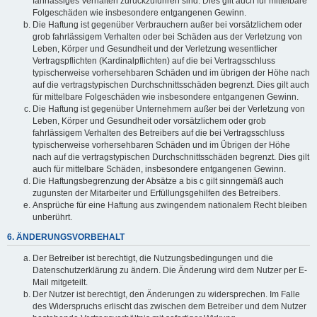
fahrlässiges Verhalten zurückzuführen sind. Dies gilt auch für mittelbare
Folgeschäden wie insbesondere entgangenen Gewinn.
Die Haftung ist gegenüber Verbrauchern außer bei vorsätzlichem oder
grob fahrlässigem Verhalten oder bei Schäden aus der Verletzung von
Leben, Körper und Gesundheit und der Verletzung wesentlicher
Vertragspflichten (Kardinalpflichten) auf die bei Vertragsschluss
typischerweise vorhersehbaren Schäden und im übrigen der Höhe nach
auf die vertragstypischen Durchschnittsschäden begrenzt. Dies gilt auch
für mittelbare Folgeschäden wie insbesondere entgangenen Gewinn.
Die Haftung ist gegenüber Unternehmern außer bei der Verletzung von
Leben, Körper und Gesundheit oder vorsätzlichem oder grob
fahrlässigem Verhalten des Betreibers auf die bei Vertragsschluss
typischerweise vorhersehbaren Schäden und im Übrigen der Höhe
nach auf die vertragstypischen Durchschnittsschäden begrenzt. Dies gilt
auch für mittelbare Schäden, insbesondere entgangenen Gewinn.
Die Haftungsbegrenzung der Absätze a bis c gilt sinngemäß auch
zugunsten der Mitarbeiter und Erfüllungsgehilfen des Betreibers.
Ansprüche für eine Haftung aus zwingendem nationalem Recht bleiben
unberührt.
6. ÄNDERUNGSVORBEHALT
Der Betreiber ist berechtigt, die Nutzungsbedingungen und die
Datenschutzerklärung zu ändern. Die Änderung wird dem Nutzer per E-
Mail mitgeteilt.
Der Nutzer ist berechtigt, den Änderungen zu widersprechen. Im Falle
des Widerspruchs erlischt das zwischen dem Betreiber und dem Nutzer