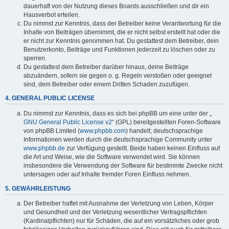
dauerhaft von der Nutzung dieses Boards ausschließen und dir ein
Hausverbot erteilen.
Du nimmst zur Kenntnis, dass der Betreiber keine Verantwortung für die
Inhalte von Beiträgen übernimmt, die er nicht selbst erstellt hat oder die
er nicht zur Kenntnis genommen hat. Du gestattest dem Betreiber, dein
Benutzerkonto, Beiträge und Funktionen jederzeit zu löschen oder zu
sperren.
Du gestattest dem Betreiber darüber hinaus, deine Beiträge
abzuändern, sofern sie gegen o. g. Regeln verstoßen oder geeignet
sind, dem Betreiber oder einem Dritten Schaden zuzufügen.
4. GENERAL PUBLIC LICENSE
Du nimmst zur Kenntnis, dass es sich bei phpBB um eine unter der „
GNU General Public License v2
“ (GPL) bereitgestellten Foren-Software
von phpBB Limited (
www.phpbb.com
) handelt; deutschsprachige
Informationen werden durch die deutschsprachige Community unter
www.phpbb.de
zur Verfügung gestellt. Beide haben keinen Einfluss auf
die Art und Weise, wie die Software verwendet wird. Sie können
insbesondere die Verwendung der Software für bestimmte Zwecke nicht
untersagen oder auf Inhalte fremder Foren Einfluss nehmen.
5. GEWÄHRLEISTUNG
Der Betreiber haftet mit Ausnahme der Verletzung von Leben, Körper
und Gesundheit und der Verletzung wesentlicher Vertragspflichten
(Kardinalpflichten) nur für Schäden, die auf ein vorsätzliches oder grob