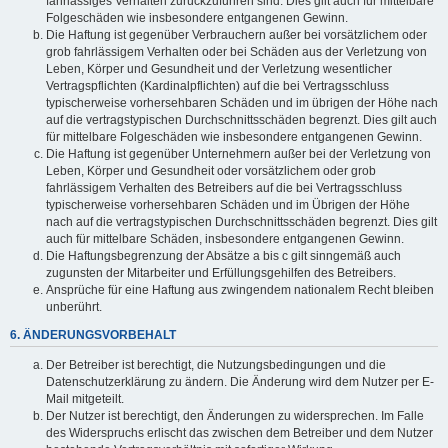
fahrlässiges Verhalten zurückzuführen sind. Dies gilt auch für mittelbare
Folgeschäden wie insbesondere entgangenen Gewinn.
Die Haftung ist gegenüber Verbrauchern außer bei vorsätzlichem oder
grob fahrlässigem Verhalten oder bei Schäden aus der Verletzung von
Leben, Körper und Gesundheit und der Verletzung wesentlicher
Vertragspflichten (Kardinalpflichten) auf die bei Vertragsschluss
typischerweise vorhersehbaren Schäden und im übrigen der Höhe nach
auf die vertragstypischen Durchschnittsschäden begrenzt. Dies gilt auch
für mittelbare Folgeschäden wie insbesondere entgangenen Gewinn.
Die Haftung ist gegenüber Unternehmern außer bei der Verletzung von
Leben, Körper und Gesundheit oder vorsätzlichem oder grob
fahrlässigem Verhalten des Betreibers auf die bei Vertragsschluss
typischerweise vorhersehbaren Schäden und im Übrigen der Höhe
nach auf die vertragstypischen Durchschnittsschäden begrenzt. Dies gilt
auch für mittelbare Schäden, insbesondere entgangenen Gewinn.
Die Haftungsbegrenzung der Absätze a bis c gilt sinngemäß auch
zugunsten der Mitarbeiter und Erfüllungsgehilfen des Betreibers.
Ansprüche für eine Haftung aus zwingendem nationalem Recht bleiben
unberührt.
6. ÄNDERUNGSVORBEHALT
Der Betreiber ist berechtigt, die Nutzungsbedingungen und die
Datenschutzerklärung zu ändern. Die Änderung wird dem Nutzer per E-
Mail mitgeteilt.
Der Nutzer ist berechtigt, den Änderungen zu widersprechen. Im Falle
des Widerspruchs erlischt das zwischen dem Betreiber und dem Nutzer