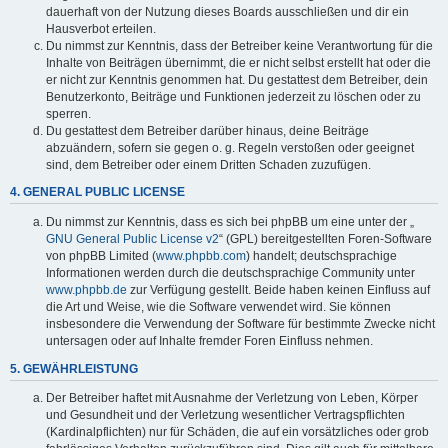
dauerhaft von der Nutzung dieses Boards ausschließen und dir ein
Hausverbot erteilen.
Du nimmst zur Kenntnis, dass der Betreiber keine Verantwortung für die
Inhalte von Beiträgen übernimmt, die er nicht selbst erstellt hat oder die
er nicht zur Kenntnis genommen hat. Du gestattest dem Betreiber, dein
Benutzerkonto, Beiträge und Funktionen jederzeit zu löschen oder zu
sperren.
Du gestattest dem Betreiber darüber hinaus, deine Beiträge
abzuändern, sofern sie gegen o. g. Regeln verstoßen oder geeignet
sind, dem Betreiber oder einem Dritten Schaden zuzufügen.
4. GENERAL PUBLIC LICENSE
Du nimmst zur Kenntnis, dass es sich bei phpBB um eine unter der „
GNU General Public License v2
“ (GPL) bereitgestellten Foren-Software
von phpBB Limited (
www.phpbb.com
) handelt; deutschsprachige
Informationen werden durch die deutschsprachige Community unter
www.phpbb.de
zur Verfügung gestellt. Beide haben keinen Einfluss auf
die Art und Weise, wie die Software verwendet wird. Sie können
insbesondere die Verwendung der Software für bestimmte Zwecke nicht
untersagen oder auf Inhalte fremder Foren Einfluss nehmen.
5. GEWÄHRLEISTUNG
Der Betreiber haftet mit Ausnahme der Verletzung von Leben, Körper
und Gesundheit und der Verletzung wesentlicher Vertragspflichten
(Kardinalpflichten) nur für Schäden, die auf ein vorsätzliches oder grob