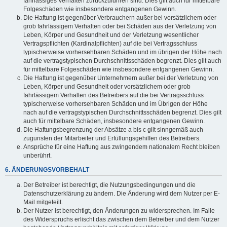
fahrlässiges Verhalten zurückzuführen sind. Dies gilt auch für mittelbare
Folgeschäden wie insbesondere entgangenen Gewinn.
Die Haftung ist gegenüber Verbrauchern außer bei vorsätzlichem oder
grob fahrlässigem Verhalten oder bei Schäden aus der Verletzung von
Leben, Körper und Gesundheit und der Verletzung wesentlicher
Vertragspflichten (Kardinalpflichten) auf die bei Vertragsschluss
typischerweise vorhersehbaren Schäden und im übrigen der Höhe nach
auf die vertragstypischen Durchschnittsschäden begrenzt. Dies gilt auch
für mittelbare Folgeschäden wie insbesondere entgangenen Gewinn.
Die Haftung ist gegenüber Unternehmern außer bei der Verletzung von
Leben, Körper und Gesundheit oder vorsätzlichem oder grob
fahrlässigem Verhalten des Betreibers auf die bei Vertragsschluss
typischerweise vorhersehbaren Schäden und im Übrigen der Höhe
nach auf die vertragstypischen Durchschnittsschäden begrenzt. Dies gilt
auch für mittelbare Schäden, insbesondere entgangenen Gewinn.
Die Haftungsbegrenzung der Absätze a bis c gilt sinngemäß auch
zugunsten der Mitarbeiter und Erfüllungsgehilfen des Betreibers.
Ansprüche für eine Haftung aus zwingendem nationalem Recht bleiben
unberührt.
6. ÄNDERUNGSVORBEHALT
Der Betreiber ist berechtigt, die Nutzungsbedingungen und die
Datenschutzerklärung zu ändern. Die Änderung wird dem Nutzer per E-
Mail mitgeteilt.
Der Nutzer ist berechtigt, den Änderungen zu widersprechen. Im Falle
des Widerspruchs erlischt das zwischen dem Betreiber und dem Nutzer