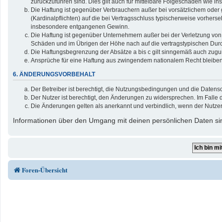
zurückzuführen sind. Dies gilt auch für mittelbare Folgeschäden wie
Die Haftung ist gegenüber Verbrauchern außer bei vorsätzlichem oder 
(Kardinalpflichten) auf die bei Vertragsschluss typischerweise vorher
insbesondere entgangenen Gewinn.
Die Haftung ist gegenüber Unternehmern außer bei der Verletzung von 
Schäden und im Übrigen der Höhe nach auf die vertragstypischen Durc
Die Haftungsbegrenzung der Absätze a bis c gilt sinngemäß auch zuguns
Ansprüche für eine Haftung aus zwingendem nationalem Recht bleiben
6. ÄNDERUNGSVORBEHALT
Der Betreiber ist berechtigt, die Nutzungsbedingungen und die Datensc
Der Nutzer ist berechtigt, den Änderungen zu widersprechen. Im Falle 
Die Änderungen gelten als anerkannt und verbindlich, wenn der Nutze
Informationen über den Umgang mit deinen persönlichen Daten sin
Foren-Übersicht