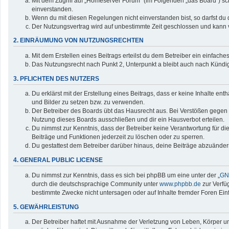
Mit dem Zugriff auf „Homeserver Forum“ (im Folgenden „das Board“) sc
einverstanden.
Wenn du mit diesen Regelungen nicht einverstanden bist, so darfst du d
Der Nutzungsvertrag wird auf unbestimmte Zeit geschlossen und kann v
2. EINRÄUMUNG VON NUTZUNGSRECHTEN
Mit dem Erstellen eines Beitrags erteilst du dem Betreiber ein einfac
Das Nutzungsrecht nach Punkt 2, Unterpunkt a bleibt auch nach Künd
3. PFLICHTEN DES NUTZERS
Du erklärst mit der Erstellung eines Beitrags, dass er keine Inhalte en
und Bilder zu setzen bzw. zu verwenden.
Der Betreiber des Boards übt das Hausrecht aus. Bei Verstößen gegen
Nutzung dieses Boards ausschließen und dir ein Hausverbot erteilen.
Du nimmst zur Kenntnis, dass der Betreiber keine Verantwortung für die 
Beiträge und Funktionen jederzeit zu löschen oder zu sperren.
Du gestattest dem Betreiber darüber hinaus, deine Beiträge abzuänder
4. GENERAL PUBLIC LICENSE
Du nimmst zur Kenntnis, dass es sich bei phpBB um eine unter der „
GNU
durch die deutschsprachige Community unter
www.phpbb.de
zur Verfü
bestimmte Zwecke nicht untersagen oder auf Inhalte fremder Foren Ei
5. GEWÄHRLEISTUNG
Der Betreiber haftet mit Ausnahme der Verletzung von Leben, Körper und