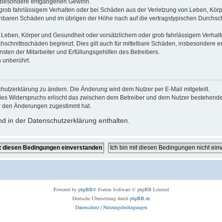
 insbesondere entgangenen Gewinn.
grob fahrlässigem Verhalten oder bei Schäden aus der Verletzung von Leben, Körp
sehbaren Schäden und im übrigen der Höhe nach auf die vertragstypischen Durchsch
Leben, Körper und Gesundheit oder vorsätzlichem oder grob fahrlässigem Verhalte
hschnittsschäden begrenzt. Dies gilt auch für mittelbare Schäden, insbesondere
ten der Mitarbeiter und Erfüllungsgehilfen des Betreibers.
 unberührt.
hutzerklärung zu ändern. Die Änderung wird dem Nutzer per E-Mail mitgeteilt.
des Widerspruchs erlischt das zwischen dem Betreiber und dem Nutzer bestehende V
r den Änderungen zugestimmt hat.
d in der Datenschutzerklärung enthalten.
Powered by
phpBB
® Forum Software © phpBB Limited
Deutsche Übersetzung durch
phpBB.de
Datenschutz
|
Nutzungsbedingungen