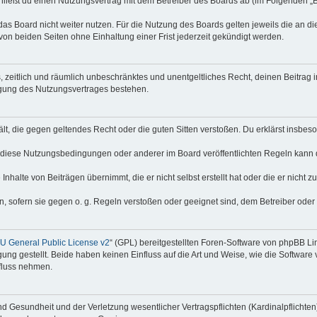
hließt du einen Nutzungsvertrag mit dem Betreiber des Boards ab (im Folgenden „
as Board nicht weiter nutzen. Für die Nutzung des Boards gelten jeweils die an di
on beiden Seiten ohne Einhaltung einer Frist jederzeit gekündigt werden.
hes, zeitlich und räumlich unbeschränktes und unentgeltliches Recht, deinen Beitra
igung des Nutzungsvertrages bestehen.
thält, die gegen geltendes Recht oder die guten Sitten verstoßen. Du erklärst insbe
 diese Nutzungsbedingungen oder anderer im Board veröffentlichten Regeln kann 
Inhalte von Beiträgen übernimmt, die er nicht selbst erstellt hat oder die er nicht
n, sofern sie gegen o. g. Regeln verstoßen oder geeignet sind, dem Betreiber ode
 General Public License v2
“ (GPL) bereitgestellten Foren-Software von phpBB Lim
gung gestellt. Beide haben keinen Einfluss auf die Art und Weise, wie die Softwar
nfluss nehmen.
 Gesundheit und der Verletzung wesentlicher Vertragspflichten (Kardinalpflichten) 