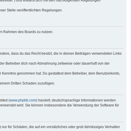
Betreiber“) und erklärst dich mit den nachfolgenden Regelungen
eser Stelle veröffentlichten Regelungen.
g im Rahmen des Boards zu nutzen.
sondere, dass du das Recht besitzt, die in deinen Beiträgen verwendeten Links
der Betreiber dich nach Abmahnung zeitweise oder dauerhaft von der
 zur Kenntnis genommen hat. Du gestattest dem Betreiber, dein Benutzerkonto,
r einem Dritten Schaden zuzufügen.
ited (
www.phpbb.com
) handelt; deutschsprachige Informationen werden
e verwendet wird. Sie können insbesondere die Verwendung der Software für
nur für Schäden, die auf ein vorsätzliches oder grob fahrlässiges Verhalten