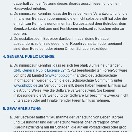
dauerhaft von der Nutzung dieses Boards ausschließen und dir ein
Hausverbot erteilen.
Du nimmst zur Kenntnis, dass der Betreiber keine Verantwortung für die
Inhalte von Beiträgen übernimmt, die er nicht selbst erstellt hat oder die
er nicht zur Kenntnis genommen hat. Du gestattest dem Betreiber, dein
Benutzerkonto, Beiträge und Funktionen jederzeit zu löschen oder zu
sperren.
Du gestattest dem Betreiber darüber hinaus, deine Beiträge
abzuändern, sofern sie gegen o. g. Regeln verstoßen oder geeignet
sind, dem Betreiber oder einem Dritten Schaden zuzufügen.
4. GENERAL PUBLIC LICENSE
Du nimmst zur Kenntnis, dass es sich bei phpBB um eine unter der „
GNU General Public License v2
“ (GPL) bereitgestellten Foren-Software
von phpBB Limited (
www.phpbb.com
) handelt; deutschsprachige
Informationen werden durch die deutschsprachige Community unter
www.phpbb.de
zur Verfügung gestellt. Beide haben keinen Einfluss auf
die Art und Weise, wie die Software verwendet wird. Sie können
insbesondere die Verwendung der Software für bestimmte Zwecke nicht
untersagen oder auf Inhalte fremder Foren Einfluss nehmen.
5. GEWÄHRLEISTUNG
Der Betreiber haftet mit Ausnahme der Verletzung von Leben, Körper
und Gesundheit und der Verletzung wesentlicher Vertragspflichten
(Kardinalpflichten) nur für Schäden, die auf ein vorsätzliches oder grob