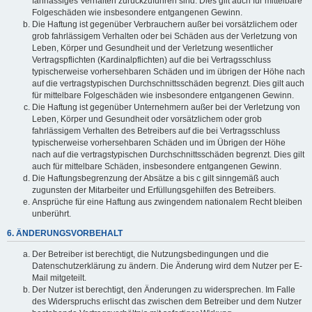
fahrlässiges Verhalten zurückzuführen sind. Dies gilt auch für mittelbare
Folgeschäden wie insbesondere entgangenen Gewinn.
Die Haftung ist gegenüber Verbrauchern außer bei vorsätzlichem oder
grob fahrlässigem Verhalten oder bei Schäden aus der Verletzung von
Leben, Körper und Gesundheit und der Verletzung wesentlicher
Vertragspflichten (Kardinalpflichten) auf die bei Vertragsschluss
typischerweise vorhersehbaren Schäden und im übrigen der Höhe nach
auf die vertragstypischen Durchschnittsschäden begrenzt. Dies gilt auch
für mittelbare Folgeschäden wie insbesondere entgangenen Gewinn.
Die Haftung ist gegenüber Unternehmern außer bei der Verletzung von
Leben, Körper und Gesundheit oder vorsätzlichem oder grob
fahrlässigem Verhalten des Betreibers auf die bei Vertragsschluss
typischerweise vorhersehbaren Schäden und im Übrigen der Höhe
nach auf die vertragstypischen Durchschnittsschäden begrenzt. Dies gilt
auch für mittelbare Schäden, insbesondere entgangenen Gewinn.
Die Haftungsbegrenzung der Absätze a bis c gilt sinngemäß auch
zugunsten der Mitarbeiter und Erfüllungsgehilfen des Betreibers.
Ansprüche für eine Haftung aus zwingendem nationalem Recht bleiben
unberührt.
6. ÄNDERUNGSVORBEHALT
Der Betreiber ist berechtigt, die Nutzungsbedingungen und die
Datenschutzerklärung zu ändern. Die Änderung wird dem Nutzer per E-
Mail mitgeteilt.
Der Nutzer ist berechtigt, den Änderungen zu widersprechen. Im Falle
des Widerspruchs erlischt das zwischen dem Betreiber und dem Nutzer