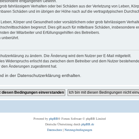
 insbesondere entgangenen Gewinn.
grob fahrlässigem Verhalten oder bei Schäden aus der Verletzung von Leben, Körp
sehbaren Schäden und im übrigen der Höhe nach auf die vertragstypischen Durchsch
Leben, Körper und Gesundheit oder vorsätzlichem oder grob fahrlässigem Verhalte
hschnittsschäden begrenzt. Dies gilt auch für mittelbare Schäden, insbesondere
ten der Mitarbeiter und Erfüllungsgehilfen des Betreibers.
 unberührt.
hutzerklärung zu ändern. Die Änderung wird dem Nutzer per E-Mail mitgeteilt.
des Widerspruchs erlischt das zwischen dem Betreiber und dem Nutzer bestehende V
r den Änderungen zugestimmt hat.
d in der Datenschutzerklärung enthalten.
Powered by
phpBB
® Forum Software © phpBB Limited
Deutsche Übersetzung durch
phpBB.de
Datenschutz
|
Nutzungsbedingungen