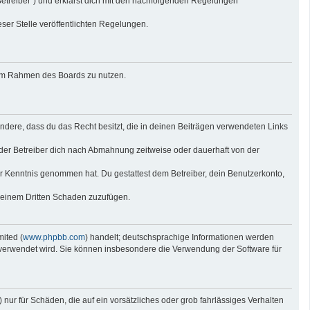
Betreiber“) und erklärst dich mit den nachfolgenden Regelungen
eser Stelle veröffentlichten Regelungen.
g im Rahmen des Boards zu nutzen.
sondere, dass du das Recht besitzt, die in deinen Beiträgen verwendeten Links
der Betreiber dich nach Abmahnung zeitweise oder dauerhaft von der
 zur Kenntnis genommen hat. Du gestattest dem Betreiber, dein Benutzerkonto,
r einem Dritten Schaden zuzufügen.
ited (
www.phpbb.com
) handelt; deutschsprachige Informationen werden
e verwendet wird. Sie können insbesondere die Verwendung der Software für
nur für Schäden, die auf ein vorsätzliches oder grob fahrlässiges Verhalten