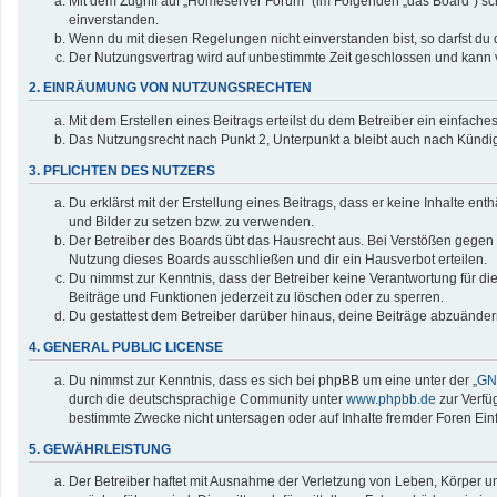
Mit dem Zugriff auf „Homeserver Forum“ (im Folgenden „das Board“) sc
einverstanden.
Wenn du mit diesen Regelungen nicht einverstanden bist, so darfst du d
Der Nutzungsvertrag wird auf unbestimmte Zeit geschlossen und kann v
2. EINRÄUMUNG VON NUTZUNGSRECHTEN
Mit dem Erstellen eines Beitrags erteilst du dem Betreiber ein einfac
Das Nutzungsrecht nach Punkt 2, Unterpunkt a bleibt auch nach Künd
3. PFLICHTEN DES NUTZERS
Du erklärst mit der Erstellung eines Beitrags, dass er keine Inhalte en
und Bilder zu setzen bzw. zu verwenden.
Der Betreiber des Boards übt das Hausrecht aus. Bei Verstößen gegen
Nutzung dieses Boards ausschließen und dir ein Hausverbot erteilen.
Du nimmst zur Kenntnis, dass der Betreiber keine Verantwortung für die 
Beiträge und Funktionen jederzeit zu löschen oder zu sperren.
Du gestattest dem Betreiber darüber hinaus, deine Beiträge abzuänder
4. GENERAL PUBLIC LICENSE
Du nimmst zur Kenntnis, dass es sich bei phpBB um eine unter der „
GNU
durch die deutschsprachige Community unter
www.phpbb.de
zur Verfü
bestimmte Zwecke nicht untersagen oder auf Inhalte fremder Foren Ei
5. GEWÄHRLEISTUNG
Der Betreiber haftet mit Ausnahme der Verletzung von Leben, Körper und