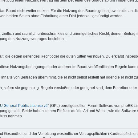
hließt du einen Nutzungsvertrag mit dem Betreiber des Boards ab (im Folgenden „
as Board nicht weiter nutzen. Für die Nutzung des Boards gelten jeweils die an di
on beiden Seiten ohne Einhaltung einer Frist jederzeit gekündigt werden.
hes, zeitlich und räumlich unbeschränktes und unentgeltliches Recht, deinen Beitra
igung des Nutzungsvertrages bestehen.
thält, die gegen geltendes Recht oder die guten Sitten verstoßen. Du erklärst insbe
 diese Nutzungsbedingungen oder anderer im Board veröffentlichten Regeln kann 
Inhalte von Beiträgen übernimmt, die er nicht selbst erstellt hat oder die er nicht
n, sofern sie gegen o. g. Regeln verstoßen oder geeignet sind, dem Betreiber ode
 General Public License v2
“ (GPL) bereitgestellten Foren-Software von phpBB Lim
gung gestellt. Beide haben keinen Einfluss auf die Art und Weise, wie die Softwar
nfluss nehmen.
 Gesundheit und der Verletzung wesentlicher Vertragspflichten (Kardinalpflichten) 