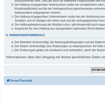
zurückzuführen sind. Dies gilt auch für mittelbare Folgeschäden wie
Die Haftung ist gegenüber Verbrauchern außer bei vorsätzlichem oder 
(Kardinalpflichten) auf die bei Vertragsschluss typischerweise vorher
insbesondere entgangenen Gewinn.
Die Haftung ist gegenüber Unternehmern außer bei der Verletzung von 
Schäden und im Übrigen der Höhe nach auf die vertragstypischen Durc
Die Haftungsbegrenzung der Absätze a bis c gilt sinngemäß auch zuguns
Ansprüche für eine Haftung aus zwingendem nationalem Recht bleiben
6. ÄNDERUNGSVORBEHALT
Der Betreiber ist berechtigt, die Nutzungsbedingungen und die Datensc
Der Nutzer ist berechtigt, den Änderungen zu widersprechen. Im Falle 
Die Änderungen gelten als anerkannt und verbindlich, wenn der Nutze
Informationen über den Umgang mit deinen persönlichen Daten sin
Foren-Übersicht