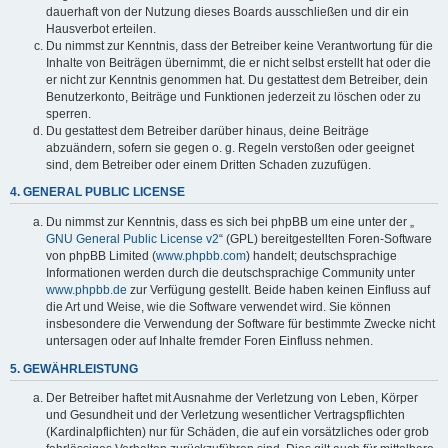
dauerhaft von der Nutzung dieses Boards ausschließen und dir ein
Hausverbot erteilen.
Du nimmst zur Kenntnis, dass der Betreiber keine Verantwortung für die
Inhalte von Beiträgen übernimmt, die er nicht selbst erstellt hat oder die
er nicht zur Kenntnis genommen hat. Du gestattest dem Betreiber, dein
Benutzerkonto, Beiträge und Funktionen jederzeit zu löschen oder zu
sperren.
Du gestattest dem Betreiber darüber hinaus, deine Beiträge
abzuändern, sofern sie gegen o. g. Regeln verstoßen oder geeignet
sind, dem Betreiber oder einem Dritten Schaden zuzufügen.
4. GENERAL PUBLIC LICENSE
Du nimmst zur Kenntnis, dass es sich bei phpBB um eine unter der „
GNU General Public License v2
“ (GPL) bereitgestellten Foren-Software
von phpBB Limited (
www.phpbb.com
) handelt; deutschsprachige
Informationen werden durch die deutschsprachige Community unter
www.phpbb.de
zur Verfügung gestellt. Beide haben keinen Einfluss auf
die Art und Weise, wie die Software verwendet wird. Sie können
insbesondere die Verwendung der Software für bestimmte Zwecke nicht
untersagen oder auf Inhalte fremder Foren Einfluss nehmen.
5. GEWÄHRLEISTUNG
Der Betreiber haftet mit Ausnahme der Verletzung von Leben, Körper
und Gesundheit und der Verletzung wesentlicher Vertragspflichten
(Kardinalpflichten) nur für Schäden, die auf ein vorsätzliches oder grob