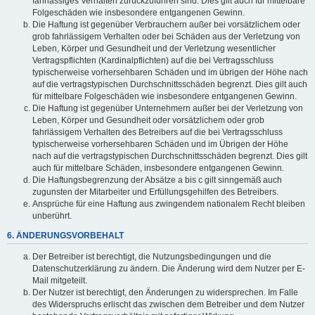
fahrlässiges Verhalten zurückzuführen sind. Dies gilt auch für mittelbare
Folgeschäden wie insbesondere entgangenen Gewinn.
Die Haftung ist gegenüber Verbrauchern außer bei vorsätzlichem oder
grob fahrlässigem Verhalten oder bei Schäden aus der Verletzung von
Leben, Körper und Gesundheit und der Verletzung wesentlicher
Vertragspflichten (Kardinalpflichten) auf die bei Vertragsschluss
typischerweise vorhersehbaren Schäden und im übrigen der Höhe nach
auf die vertragstypischen Durchschnittsschäden begrenzt. Dies gilt auch
für mittelbare Folgeschäden wie insbesondere entgangenen Gewinn.
Die Haftung ist gegenüber Unternehmern außer bei der Verletzung von
Leben, Körper und Gesundheit oder vorsätzlichem oder grob
fahrlässigem Verhalten des Betreibers auf die bei Vertragsschluss
typischerweise vorhersehbaren Schäden und im Übrigen der Höhe
nach auf die vertragstypischen Durchschnittsschäden begrenzt. Dies gilt
auch für mittelbare Schäden, insbesondere entgangenen Gewinn.
Die Haftungsbegrenzung der Absätze a bis c gilt sinngemäß auch
zugunsten der Mitarbeiter und Erfüllungsgehilfen des Betreibers.
Ansprüche für eine Haftung aus zwingendem nationalem Recht bleiben
unberührt.
6. ÄNDERUNGSVORBEHALT
Der Betreiber ist berechtigt, die Nutzungsbedingungen und die
Datenschutzerklärung zu ändern. Die Änderung wird dem Nutzer per E-
Mail mitgeteilt.
Der Nutzer ist berechtigt, den Änderungen zu widersprechen. Im Falle
des Widerspruchs erlischt das zwischen dem Betreiber und dem Nutzer