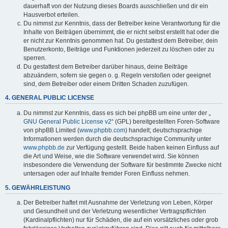
dauerhaft von der Nutzung dieses Boards ausschließen und dir ein
Hausverbot erteilen.
Du nimmst zur Kenntnis, dass der Betreiber keine Verantwortung für die
Inhalte von Beiträgen übernimmt, die er nicht selbst erstellt hat oder die
er nicht zur Kenntnis genommen hat. Du gestattest dem Betreiber, dein
Benutzerkonto, Beiträge und Funktionen jederzeit zu löschen oder zu
sperren.
Du gestattest dem Betreiber darüber hinaus, deine Beiträge
abzuändern, sofern sie gegen o. g. Regeln verstoßen oder geeignet
sind, dem Betreiber oder einem Dritten Schaden zuzufügen.
4. GENERAL PUBLIC LICENSE
Du nimmst zur Kenntnis, dass es sich bei phpBB um eine unter der „
GNU General Public License v2
“ (GPL) bereitgestellten Foren-Software
von phpBB Limited (
www.phpbb.com
) handelt; deutschsprachige
Informationen werden durch die deutschsprachige Community unter
www.phpbb.de
zur Verfügung gestellt. Beide haben keinen Einfluss auf
die Art und Weise, wie die Software verwendet wird. Sie können
insbesondere die Verwendung der Software für bestimmte Zwecke nicht
untersagen oder auf Inhalte fremder Foren Einfluss nehmen.
5. GEWÄHRLEISTUNG
Der Betreiber haftet mit Ausnahme der Verletzung von Leben, Körper
und Gesundheit und der Verletzung wesentlicher Vertragspflichten
(Kardinalpflichten) nur für Schäden, die auf ein vorsätzliches oder grob