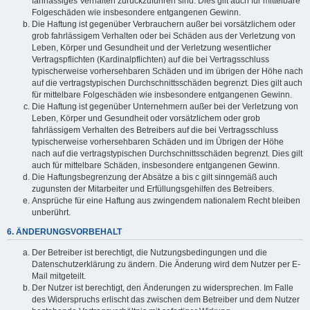
fahrlässiges Verhalten zurückzuführen sind. Dies gilt auch für mittelbare
Folgeschäden wie insbesondere entgangenen Gewinn.
Die Haftung ist gegenüber Verbrauchern außer bei vorsätzlichem oder
grob fahrlässigem Verhalten oder bei Schäden aus der Verletzung von
Leben, Körper und Gesundheit und der Verletzung wesentlicher
Vertragspflichten (Kardinalpflichten) auf die bei Vertragsschluss
typischerweise vorhersehbaren Schäden und im übrigen der Höhe nach
auf die vertragstypischen Durchschnittsschäden begrenzt. Dies gilt auch
für mittelbare Folgeschäden wie insbesondere entgangenen Gewinn.
Die Haftung ist gegenüber Unternehmern außer bei der Verletzung von
Leben, Körper und Gesundheit oder vorsätzlichem oder grob
fahrlässigem Verhalten des Betreibers auf die bei Vertragsschluss
typischerweise vorhersehbaren Schäden und im Übrigen der Höhe
nach auf die vertragstypischen Durchschnittsschäden begrenzt. Dies gilt
auch für mittelbare Schäden, insbesondere entgangenen Gewinn.
Die Haftungsbegrenzung der Absätze a bis c gilt sinngemäß auch
zugunsten der Mitarbeiter und Erfüllungsgehilfen des Betreibers.
Ansprüche für eine Haftung aus zwingendem nationalem Recht bleiben
unberührt.
6. ÄNDERUNGSVORBEHALT
Der Betreiber ist berechtigt, die Nutzungsbedingungen und die
Datenschutzerklärung zu ändern. Die Änderung wird dem Nutzer per E-
Mail mitgeteilt.
Der Nutzer ist berechtigt, den Änderungen zu widersprechen. Im Falle
des Widerspruchs erlischt das zwischen dem Betreiber und dem Nutzer