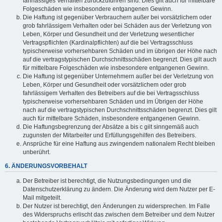
fahrlässiges Verhalten zurückzuführen sind. Dies gilt auch für mittelbare
Folgeschäden wie insbesondere entgangenen Gewinn.
Die Haftung ist gegenüber Verbrauchern außer bei vorsätzlichem oder
grob fahrlässigem Verhalten oder bei Schäden aus der Verletzung von
Leben, Körper und Gesundheit und der Verletzung wesentlicher
Vertragspflichten (Kardinalpflichten) auf die bei Vertragsschluss
typischerweise vorhersehbaren Schäden und im übrigen der Höhe nach
auf die vertragstypischen Durchschnittsschäden begrenzt. Dies gilt auch
für mittelbare Folgeschäden wie insbesondere entgangenen Gewinn.
Die Haftung ist gegenüber Unternehmern außer bei der Verletzung von
Leben, Körper und Gesundheit oder vorsätzlichem oder grob
fahrlässigem Verhalten des Betreibers auf die bei Vertragsschluss
typischerweise vorhersehbaren Schäden und im Übrigen der Höhe
nach auf die vertragstypischen Durchschnittsschäden begrenzt. Dies gilt
auch für mittelbare Schäden, insbesondere entgangenen Gewinn.
Die Haftungsbegrenzung der Absätze a bis c gilt sinngemäß auch
zugunsten der Mitarbeiter und Erfüllungsgehilfen des Betreibers.
Ansprüche für eine Haftung aus zwingendem nationalem Recht bleiben
unberührt.
6. ÄNDERUNGSVORBEHALT
Der Betreiber ist berechtigt, die Nutzungsbedingungen und die
Datenschutzerklärung zu ändern. Die Änderung wird dem Nutzer per E-
Mail mitgeteilt.
Der Nutzer ist berechtigt, den Änderungen zu widersprechen. Im Falle
des Widerspruchs erlischt das zwischen dem Betreiber und dem Nutzer