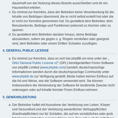
dauerhaft von der Nutzung dieses Boards ausschließen und dir ein
Hausverbot erteilen.
Du nimmst zur Kenntnis, dass der Betreiber keine Verantwortung für die
Inhalte von Beiträgen übernimmt, die er nicht selbst erstellt hat oder die
er nicht zur Kenntnis genommen hat. Du gestattest dem Betreiber, dein
Benutzerkonto, Beiträge und Funktionen jederzeit zu löschen oder zu
sperren.
Du gestattest dem Betreiber darüber hinaus, deine Beiträge
abzuändern, sofern sie gegen o. g. Regeln verstoßen oder geeignet
sind, dem Betreiber oder einem Dritten Schaden zuzufügen.
4. GENERAL PUBLIC LICENSE
Du nimmst zur Kenntnis, dass es sich bei phpBB um eine unter der „
GNU General Public License v2
“ (GPL) bereitgestellten Foren-Software
von phpBB Limited (
www.phpbb.com
) handelt; deutschsprachige
Informationen werden durch die deutschsprachige Community unter
www.phpbb.de
zur Verfügung gestellt. Beide haben keinen Einfluss auf
die Art und Weise, wie die Software verwendet wird. Sie können
insbesondere die Verwendung der Software für bestimmte Zwecke nicht
untersagen oder auf Inhalte fremder Foren Einfluss nehmen.
5. GEWÄHRLEISTUNG
Der Betreiber haftet mit Ausnahme der Verletzung von Leben, Körper
und Gesundheit und der Verletzung wesentlicher Vertragspflichten
(Kardinalpflichten) nur für Schäden, die auf ein vorsätzliches oder grob