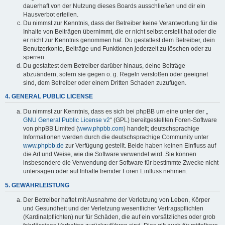
dauerhaft von der Nutzung dieses Boards ausschließen und dir ein
Hausverbot erteilen.
Du nimmst zur Kenntnis, dass der Betreiber keine Verantwortung für die
Inhalte von Beiträgen übernimmt, die er nicht selbst erstellt hat oder die
er nicht zur Kenntnis genommen hat. Du gestattest dem Betreiber, dein
Benutzerkonto, Beiträge und Funktionen jederzeit zu löschen oder zu
sperren.
Du gestattest dem Betreiber darüber hinaus, deine Beiträge
abzuändern, sofern sie gegen o. g. Regeln verstoßen oder geeignet
sind, dem Betreiber oder einem Dritten Schaden zuzufügen.
4. GENERAL PUBLIC LICENSE
Du nimmst zur Kenntnis, dass es sich bei phpBB um eine unter der „
GNU General Public License v2
“ (GPL) bereitgestellten Foren-Software
von phpBB Limited (
www.phpbb.com
) handelt; deutschsprachige
Informationen werden durch die deutschsprachige Community unter
www.phpbb.de
zur Verfügung gestellt. Beide haben keinen Einfluss auf
die Art und Weise, wie die Software verwendet wird. Sie können
insbesondere die Verwendung der Software für bestimmte Zwecke nicht
untersagen oder auf Inhalte fremder Foren Einfluss nehmen.
5. GEWÄHRLEISTUNG
Der Betreiber haftet mit Ausnahme der Verletzung von Leben, Körper
und Gesundheit und der Verletzung wesentlicher Vertragspflichten
(Kardinalpflichten) nur für Schäden, die auf ein vorsätzliches oder grob