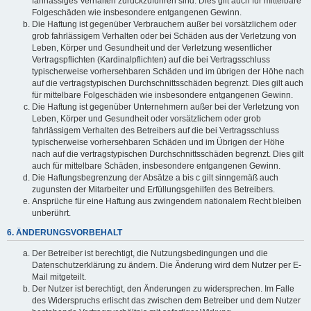
fahrlässiges Verhalten zurückzuführen sind. Dies gilt auch für mittelbare
Folgeschäden wie insbesondere entgangenen Gewinn.
Die Haftung ist gegenüber Verbrauchern außer bei vorsätzlichem oder
grob fahrlässigem Verhalten oder bei Schäden aus der Verletzung von
Leben, Körper und Gesundheit und der Verletzung wesentlicher
Vertragspflichten (Kardinalpflichten) auf die bei Vertragsschluss
typischerweise vorhersehbaren Schäden und im übrigen der Höhe nach
auf die vertragstypischen Durchschnittsschäden begrenzt. Dies gilt auch
für mittelbare Folgeschäden wie insbesondere entgangenen Gewinn.
Die Haftung ist gegenüber Unternehmern außer bei der Verletzung von
Leben, Körper und Gesundheit oder vorsätzlichem oder grob
fahrlässigem Verhalten des Betreibers auf die bei Vertragsschluss
typischerweise vorhersehbaren Schäden und im Übrigen der Höhe
nach auf die vertragstypischen Durchschnittsschäden begrenzt. Dies gilt
auch für mittelbare Schäden, insbesondere entgangenen Gewinn.
Die Haftungsbegrenzung der Absätze a bis c gilt sinngemäß auch
zugunsten der Mitarbeiter und Erfüllungsgehilfen des Betreibers.
Ansprüche für eine Haftung aus zwingendem nationalem Recht bleiben
unberührt.
6. ÄNDERUNGSVORBEHALT
Der Betreiber ist berechtigt, die Nutzungsbedingungen und die
Datenschutzerklärung zu ändern. Die Änderung wird dem Nutzer per E-
Mail mitgeteilt.
Der Nutzer ist berechtigt, den Änderungen zu widersprechen. Im Falle
des Widerspruchs erlischt das zwischen dem Betreiber und dem Nutzer