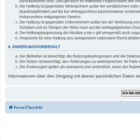
zurückzuführen sind. Dies gilt auch für mittelbare Folgeschäden wie
Die Haftung ist gegenüber Verbrauchern außer bei vorsätzlichem oder 
(Kardinalpflichten) auf die bei Vertragsschluss typischerweise vorher
insbesondere entgangenen Gewinn.
Die Haftung ist gegenüber Unternehmern außer bei der Verletzung von 
Schäden und im Übrigen der Höhe nach auf die vertragstypischen Durc
Die Haftungsbegrenzung der Absätze a bis c gilt sinngemäß auch zuguns
Ansprüche für eine Haftung aus zwingendem nationalem Recht bleiben
6. ÄNDERUNGSVORBEHALT
Der Betreiber ist berechtigt, die Nutzungsbedingungen und die Datensc
Der Nutzer ist berechtigt, den Änderungen zu widersprechen. Im Falle 
Die Änderungen gelten als anerkannt und verbindlich, wenn der Nutze
Informationen über den Umgang mit deinen persönlichen Daten sin
Foren-Übersicht