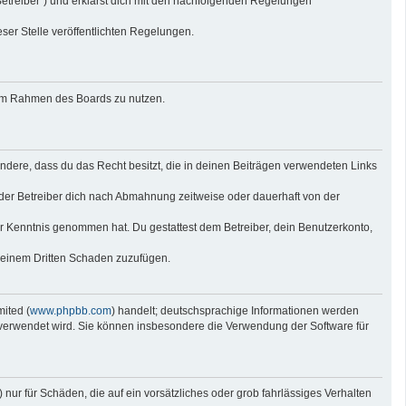
Betreiber“) und erklärst dich mit den nachfolgenden Regelungen
eser Stelle veröffentlichten Regelungen.
g im Rahmen des Boards zu nutzen.
sondere, dass du das Recht besitzt, die in deinen Beiträgen verwendeten Links
der Betreiber dich nach Abmahnung zeitweise oder dauerhaft von der
 zur Kenntnis genommen hat. Du gestattest dem Betreiber, dein Benutzerkonto,
r einem Dritten Schaden zuzufügen.
ited (
www.phpbb.com
) handelt; deutschsprachige Informationen werden
e verwendet wird. Sie können insbesondere die Verwendung der Software für
nur für Schäden, die auf ein vorsätzliches oder grob fahrlässiges Verhalten