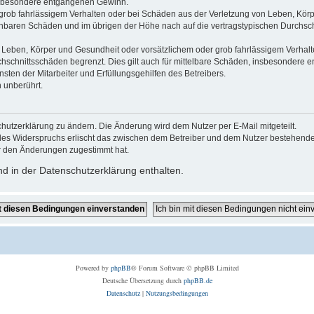
 insbesondere entgangenen Gewinn.
grob fahrlässigem Verhalten oder bei Schäden aus der Verletzung von Leben, Körp
sehbaren Schäden und im übrigen der Höhe nach auf die vertragstypischen Durchsch
Leben, Körper und Gesundheit oder vorsätzlichem oder grob fahrlässigem Verhalte
hschnittsschäden begrenzt. Dies gilt auch für mittelbare Schäden, insbesondere
ten der Mitarbeiter und Erfüllungsgehilfen des Betreibers.
 unberührt.
hutzerklärung zu ändern. Die Änderung wird dem Nutzer per E-Mail mitgeteilt.
des Widerspruchs erlischt das zwischen dem Betreiber und dem Nutzer bestehende V
r den Änderungen zugestimmt hat.
d in der Datenschutzerklärung enthalten.
Powered by
phpBB
® Forum Software © phpBB Limited
Deutsche Übersetzung durch
phpBB.de
Datenschutz
|
Nutzungsbedingungen