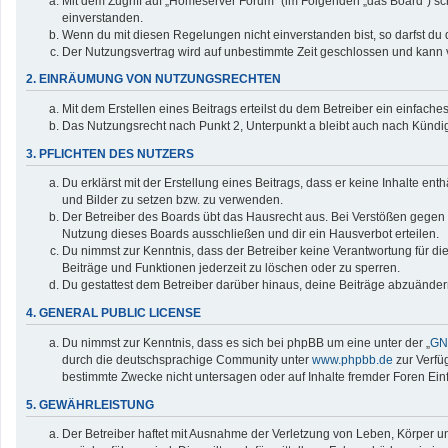
Mit dem Zugriff auf „Homeserver Forum“ (im Folgenden „das Board“) sc
einverstanden.
Wenn du mit diesen Regelungen nicht einverstanden bist, so darfst du d
Der Nutzungsvertrag wird auf unbestimmte Zeit geschlossen und kann v
2. EINRÄUMUNG VON NUTZUNGSRECHTEN
Mit dem Erstellen eines Beitrags erteilst du dem Betreiber ein einfac
Das Nutzungsrecht nach Punkt 2, Unterpunkt a bleibt auch nach Künd
3. PFLICHTEN DES NUTZERS
Du erklärst mit der Erstellung eines Beitrags, dass er keine Inhalte en
und Bilder zu setzen bzw. zu verwenden.
Der Betreiber des Boards übt das Hausrecht aus. Bei Verstößen gegen
Nutzung dieses Boards ausschließen und dir ein Hausverbot erteilen.
Du nimmst zur Kenntnis, dass der Betreiber keine Verantwortung für die 
Beiträge und Funktionen jederzeit zu löschen oder zu sperren.
Du gestattest dem Betreiber darüber hinaus, deine Beiträge abzuänder
4. GENERAL PUBLIC LICENSE
Du nimmst zur Kenntnis, dass es sich bei phpBB um eine unter der „
GNU
durch die deutschsprachige Community unter
www.phpbb.de
zur Verfü
bestimmte Zwecke nicht untersagen oder auf Inhalte fremder Foren Ei
5. GEWÄHRLEISTUNG
Der Betreiber haftet mit Ausnahme der Verletzung von Leben, Körper und