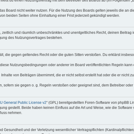
hließt du einen Nutzungsvertrag mit dem Betreiber des Boards ab (im Folgenden „
as Board nicht weiter nutzen. Für die Nutzung des Boards gelten jeweils die an di
on beiden Seiten ohne Einhaltung einer Frist jederzeit gekündigt werden.
hes, zeitlich und räumlich unbeschränktes und unentgeltliches Recht, deinen Beitra
igung des Nutzungsvertrages bestehen.
thält, die gegen geltendes Recht oder die guten Sitten verstoßen. Du erklärst insbe
 diese Nutzungsbedingungen oder anderer im Board veröffentlichten Regeln kann 
Inhalte von Beiträgen übernimmt, die er nicht selbst erstellt hat oder die er nicht
n, sofern sie gegen o. g. Regeln verstoßen oder geeignet sind, dem Betreiber ode
 General Public License v2
“ (GPL) bereitgestellten Foren-Software von phpBB Lim
gung gestellt. Beide haben keinen Einfluss auf die Art und Weise, wie die Softwar
nfluss nehmen.
 Gesundheit und der Verletzung wesentlicher Vertragspflichten (Kardinalpflichten) 