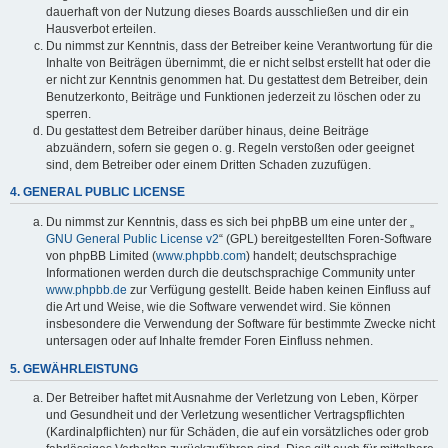
dauerhaft von der Nutzung dieses Boards ausschließen und dir ein
Hausverbot erteilen.
Du nimmst zur Kenntnis, dass der Betreiber keine Verantwortung für die
Inhalte von Beiträgen übernimmt, die er nicht selbst erstellt hat oder die
er nicht zur Kenntnis genommen hat. Du gestattest dem Betreiber, dein
Benutzerkonto, Beiträge und Funktionen jederzeit zu löschen oder zu
sperren.
Du gestattest dem Betreiber darüber hinaus, deine Beiträge
abzuändern, sofern sie gegen o. g. Regeln verstoßen oder geeignet
sind, dem Betreiber oder einem Dritten Schaden zuzufügen.
4. GENERAL PUBLIC LICENSE
Du nimmst zur Kenntnis, dass es sich bei phpBB um eine unter der „
GNU General Public License v2
“ (GPL) bereitgestellten Foren-Software
von phpBB Limited (
www.phpbb.com
) handelt; deutschsprachige
Informationen werden durch die deutschsprachige Community unter
www.phpbb.de
zur Verfügung gestellt. Beide haben keinen Einfluss auf
die Art und Weise, wie die Software verwendet wird. Sie können
insbesondere die Verwendung der Software für bestimmte Zwecke nicht
untersagen oder auf Inhalte fremder Foren Einfluss nehmen.
5. GEWÄHRLEISTUNG
Der Betreiber haftet mit Ausnahme der Verletzung von Leben, Körper
und Gesundheit und der Verletzung wesentlicher Vertragspflichten
(Kardinalpflichten) nur für Schäden, die auf ein vorsätzliches oder grob