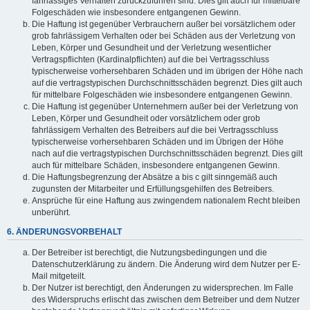
fahrlässiges Verhalten zurückzuführen sind. Dies gilt auch für mittelbare
Folgeschäden wie insbesondere entgangenen Gewinn.
Die Haftung ist gegenüber Verbrauchern außer bei vorsätzlichem oder
grob fahrlässigem Verhalten oder bei Schäden aus der Verletzung von
Leben, Körper und Gesundheit und der Verletzung wesentlicher
Vertragspflichten (Kardinalpflichten) auf die bei Vertragsschluss
typischerweise vorhersehbaren Schäden und im übrigen der Höhe nach
auf die vertragstypischen Durchschnittsschäden begrenzt. Dies gilt auch
für mittelbare Folgeschäden wie insbesondere entgangenen Gewinn.
Die Haftung ist gegenüber Unternehmern außer bei der Verletzung von
Leben, Körper und Gesundheit oder vorsätzlichem oder grob
fahrlässigem Verhalten des Betreibers auf die bei Vertragsschluss
typischerweise vorhersehbaren Schäden und im Übrigen der Höhe
nach auf die vertragstypischen Durchschnittsschäden begrenzt. Dies gilt
auch für mittelbare Schäden, insbesondere entgangenen Gewinn.
Die Haftungsbegrenzung der Absätze a bis c gilt sinngemäß auch
zugunsten der Mitarbeiter und Erfüllungsgehilfen des Betreibers.
Ansprüche für eine Haftung aus zwingendem nationalem Recht bleiben
unberührt.
6. ÄNDERUNGSVORBEHALT
Der Betreiber ist berechtigt, die Nutzungsbedingungen und die
Datenschutzerklärung zu ändern. Die Änderung wird dem Nutzer per E-
Mail mitgeteilt.
Der Nutzer ist berechtigt, den Änderungen zu widersprechen. Im Falle
des Widerspruchs erlischt das zwischen dem Betreiber und dem Nutzer