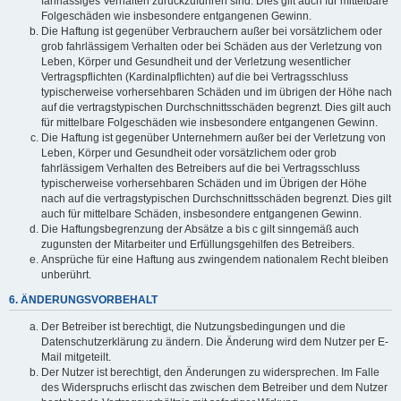
fahrlässiges Verhalten zurückzuführen sind. Dies gilt auch für mittelbare
Folgeschäden wie insbesondere entgangenen Gewinn.
Die Haftung ist gegenüber Verbrauchern außer bei vorsätzlichem oder
grob fahrlässigem Verhalten oder bei Schäden aus der Verletzung von
Leben, Körper und Gesundheit und der Verletzung wesentlicher
Vertragspflichten (Kardinalpflichten) auf die bei Vertragsschluss
typischerweise vorhersehbaren Schäden und im übrigen der Höhe nach
auf die vertragstypischen Durchschnittsschäden begrenzt. Dies gilt auch
für mittelbare Folgeschäden wie insbesondere entgangenen Gewinn.
Die Haftung ist gegenüber Unternehmern außer bei der Verletzung von
Leben, Körper und Gesundheit oder vorsätzlichem oder grob
fahrlässigem Verhalten des Betreibers auf die bei Vertragsschluss
typischerweise vorhersehbaren Schäden und im Übrigen der Höhe
nach auf die vertragstypischen Durchschnittsschäden begrenzt. Dies gilt
auch für mittelbare Schäden, insbesondere entgangenen Gewinn.
Die Haftungsbegrenzung der Absätze a bis c gilt sinngemäß auch
zugunsten der Mitarbeiter und Erfüllungsgehilfen des Betreibers.
Ansprüche für eine Haftung aus zwingendem nationalem Recht bleiben
unberührt.
6. ÄNDERUNGSVORBEHALT
Der Betreiber ist berechtigt, die Nutzungsbedingungen und die
Datenschutzerklärung zu ändern. Die Änderung wird dem Nutzer per E-
Mail mitgeteilt.
Der Nutzer ist berechtigt, den Änderungen zu widersprechen. Im Falle
des Widerspruchs erlischt das zwischen dem Betreiber und dem Nutzer