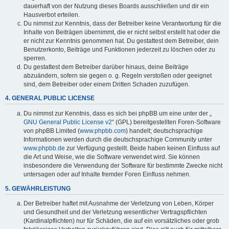
dauerhaft von der Nutzung dieses Boards ausschließen und dir ein
Hausverbot erteilen.
Du nimmst zur Kenntnis, dass der Betreiber keine Verantwortung für die
Inhalte von Beiträgen übernimmt, die er nicht selbst erstellt hat oder die
er nicht zur Kenntnis genommen hat. Du gestattest dem Betreiber, dein
Benutzerkonto, Beiträge und Funktionen jederzeit zu löschen oder zu
sperren.
Du gestattest dem Betreiber darüber hinaus, deine Beiträge
abzuändern, sofern sie gegen o. g. Regeln verstoßen oder geeignet
sind, dem Betreiber oder einem Dritten Schaden zuzufügen.
4. GENERAL PUBLIC LICENSE
Du nimmst zur Kenntnis, dass es sich bei phpBB um eine unter der „
GNU General Public License v2
“ (GPL) bereitgestellten Foren-Software
von phpBB Limited (
www.phpbb.com
) handelt; deutschsprachige
Informationen werden durch die deutschsprachige Community unter
www.phpbb.de
zur Verfügung gestellt. Beide haben keinen Einfluss auf
die Art und Weise, wie die Software verwendet wird. Sie können
insbesondere die Verwendung der Software für bestimmte Zwecke nicht
untersagen oder auf Inhalte fremder Foren Einfluss nehmen.
5. GEWÄHRLEISTUNG
Der Betreiber haftet mit Ausnahme der Verletzung von Leben, Körper
und Gesundheit und der Verletzung wesentlicher Vertragspflichten
(Kardinalpflichten) nur für Schäden, die auf ein vorsätzliches oder grob