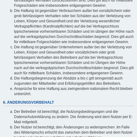
fahrlässiges Verhalten zurückzuführen sind. Dies gilt auch für mittelbare
Folgeschäden wie insbesondere entgangenen Gewinn.
Die Haftung ist gegenüber Verbrauchern außer bei vorsätzlichem oder
grob fahrlässigem Verhalten oder bei Schäden aus der Verletzung von
Leben, Körper und Gesundheit und der Verletzung wesentlicher
Vertragspflichten (Kardinalpflichten) auf die bei Vertragsschluss
typischerweise vorhersehbaren Schäden und im übrigen der Höhe nach
auf die vertragstypischen Durchschnittsschäden begrenzt. Dies gilt auch
für mittelbare Folgeschäden wie insbesondere entgangenen Gewinn.
Die Haftung ist gegenüber Unternehmern außer bei der Verletzung von
Leben, Körper und Gesundheit oder vorsätzlichem oder grob
fahrlässigem Verhalten des Betreibers auf die bei Vertragsschluss
typischerweise vorhersehbaren Schäden und im Übrigen der Höhe
nach auf die vertragstypischen Durchschnittsschäden begrenzt. Dies gilt
auch für mittelbare Schäden, insbesondere entgangenen Gewinn.
Die Haftungsbegrenzung der Absätze a bis c gilt sinngemäß auch
zugunsten der Mitarbeiter und Erfüllungsgehilfen des Betreibers.
Ansprüche für eine Haftung aus zwingendem nationalem Recht bleiben
unberührt.
6. ÄNDERUNGSVORBEHALT
Der Betreiber ist berechtigt, die Nutzungsbedingungen und die
Datenschutzerklärung zu ändern. Die Änderung wird dem Nutzer per E-
Mail mitgeteilt.
Der Nutzer ist berechtigt, den Änderungen zu widersprechen. Im Falle
des Widerspruchs erlischt das zwischen dem Betreiber und dem Nutzer