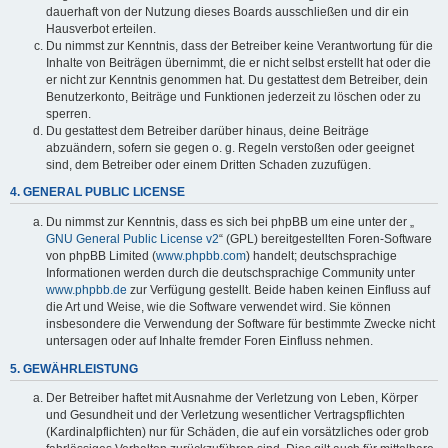
dauerhaft von der Nutzung dieses Boards ausschließen und dir ein
Hausverbot erteilen.
Du nimmst zur Kenntnis, dass der Betreiber keine Verantwortung für die
Inhalte von Beiträgen übernimmt, die er nicht selbst erstellt hat oder die
er nicht zur Kenntnis genommen hat. Du gestattest dem Betreiber, dein
Benutzerkonto, Beiträge und Funktionen jederzeit zu löschen oder zu
sperren.
Du gestattest dem Betreiber darüber hinaus, deine Beiträge
abzuändern, sofern sie gegen o. g. Regeln verstoßen oder geeignet
sind, dem Betreiber oder einem Dritten Schaden zuzufügen.
4. GENERAL PUBLIC LICENSE
Du nimmst zur Kenntnis, dass es sich bei phpBB um eine unter der „
GNU General Public License v2
“ (GPL) bereitgestellten Foren-Software
von phpBB Limited (
www.phpbb.com
) handelt; deutschsprachige
Informationen werden durch die deutschsprachige Community unter
www.phpbb.de
zur Verfügung gestellt. Beide haben keinen Einfluss auf
die Art und Weise, wie die Software verwendet wird. Sie können
insbesondere die Verwendung der Software für bestimmte Zwecke nicht
untersagen oder auf Inhalte fremder Foren Einfluss nehmen.
5. GEWÄHRLEISTUNG
Der Betreiber haftet mit Ausnahme der Verletzung von Leben, Körper
und Gesundheit und der Verletzung wesentlicher Vertragspflichten
(Kardinalpflichten) nur für Schäden, die auf ein vorsätzliches oder grob