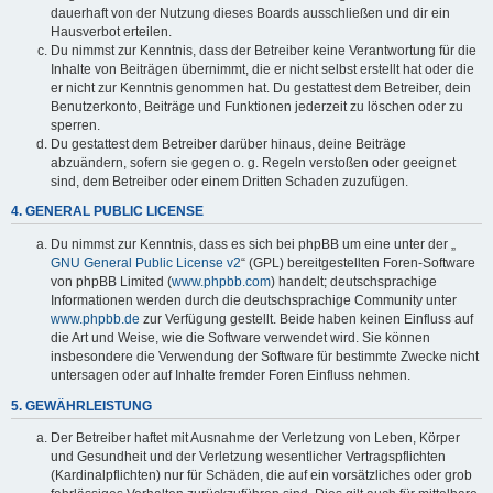
dauerhaft von der Nutzung dieses Boards ausschließen und dir ein
Hausverbot erteilen.
Du nimmst zur Kenntnis, dass der Betreiber keine Verantwortung für die
Inhalte von Beiträgen übernimmt, die er nicht selbst erstellt hat oder die
er nicht zur Kenntnis genommen hat. Du gestattest dem Betreiber, dein
Benutzerkonto, Beiträge und Funktionen jederzeit zu löschen oder zu
sperren.
Du gestattest dem Betreiber darüber hinaus, deine Beiträge
abzuändern, sofern sie gegen o. g. Regeln verstoßen oder geeignet
sind, dem Betreiber oder einem Dritten Schaden zuzufügen.
4. GENERAL PUBLIC LICENSE
Du nimmst zur Kenntnis, dass es sich bei phpBB um eine unter der „
GNU General Public License v2
“ (GPL) bereitgestellten Foren-Software
von phpBB Limited (
www.phpbb.com
) handelt; deutschsprachige
Informationen werden durch die deutschsprachige Community unter
www.phpbb.de
zur Verfügung gestellt. Beide haben keinen Einfluss auf
die Art und Weise, wie die Software verwendet wird. Sie können
insbesondere die Verwendung der Software für bestimmte Zwecke nicht
untersagen oder auf Inhalte fremder Foren Einfluss nehmen.
5. GEWÄHRLEISTUNG
Der Betreiber haftet mit Ausnahme der Verletzung von Leben, Körper
und Gesundheit und der Verletzung wesentlicher Vertragspflichten
(Kardinalpflichten) nur für Schäden, die auf ein vorsätzliches oder grob