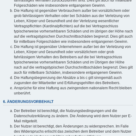
fahrlässiges Verhalten zurückzuführen sind. Dies gilt auch für mittelbare
Folgeschäden wie insbesondere entgangenen Gewinn.
Die Haftung ist gegenüber Verbrauchern außer bei vorsätzlichem oder
grob fahrlässigem Verhalten oder bei Schäden aus der Verletzung von
Leben, Körper und Gesundheit und der Verletzung wesentlicher
Vertragspflichten (Kardinalpflichten) auf die bei Vertragsschluss
typischerweise vorhersehbaren Schäden und im übrigen der Höhe nach
auf die vertragstypischen Durchschnittsschäden begrenzt. Dies gilt auch
für mittelbare Folgeschäden wie insbesondere entgangenen Gewinn.
Die Haftung ist gegenüber Unternehmern außer bei der Verletzung von
Leben, Körper und Gesundheit oder vorsätzlichem oder grob
fahrlässigem Verhalten des Betreibers auf die bei Vertragsschluss
typischerweise vorhersehbaren Schäden und im Übrigen der Höhe
nach auf die vertragstypischen Durchschnittsschäden begrenzt. Dies gilt
auch für mittelbare Schäden, insbesondere entgangenen Gewinn.
Die Haftungsbegrenzung der Absätze a bis c gilt sinngemäß auch
zugunsten der Mitarbeiter und Erfüllungsgehilfen des Betreibers.
Ansprüche für eine Haftung aus zwingendem nationalem Recht bleiben
unberührt.
6. ÄNDERUNGSVORBEHALT
Der Betreiber ist berechtigt, die Nutzungsbedingungen und die
Datenschutzerklärung zu ändern. Die Änderung wird dem Nutzer per E-
Mail mitgeteilt.
Der Nutzer ist berechtigt, den Änderungen zu widersprechen. Im Falle
des Widerspruchs erlischt das zwischen dem Betreiber und dem Nutzer