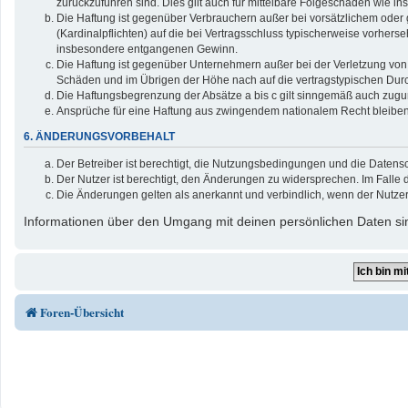
zurückzuführen sind. Dies gilt auch für mittelbare Folgeschäden wie
Die Haftung ist gegenüber Verbrauchern außer bei vorsätzlichem oder 
(Kardinalpflichten) auf die bei Vertragsschluss typischerweise vorher
insbesondere entgangenen Gewinn.
Die Haftung ist gegenüber Unternehmern außer bei der Verletzung von 
Schäden und im Übrigen der Höhe nach auf die vertragstypischen Durc
Die Haftungsbegrenzung der Absätze a bis c gilt sinngemäß auch zuguns
Ansprüche für eine Haftung aus zwingendem nationalem Recht bleiben
6. ÄNDERUNGSVORBEHALT
Der Betreiber ist berechtigt, die Nutzungsbedingungen und die Datensc
Der Nutzer ist berechtigt, den Änderungen zu widersprechen. Im Falle 
Die Änderungen gelten als anerkannt und verbindlich, wenn der Nutze
Informationen über den Umgang mit deinen persönlichen Daten sin
Foren-Übersicht