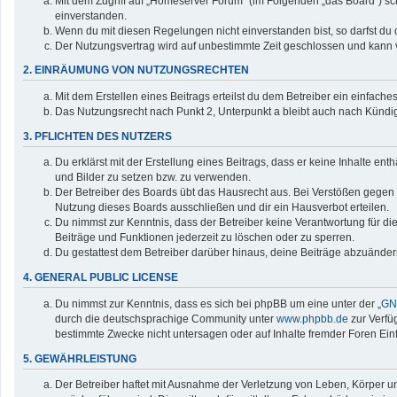
Mit dem Zugriff auf „Homeserver Forum“ (im Folgenden „das Board“) sc
einverstanden.
Wenn du mit diesen Regelungen nicht einverstanden bist, so darfst du d
Der Nutzungsvertrag wird auf unbestimmte Zeit geschlossen und kann v
2. EINRÄUMUNG VON NUTZUNGSRECHTEN
Mit dem Erstellen eines Beitrags erteilst du dem Betreiber ein einfac
Das Nutzungsrecht nach Punkt 2, Unterpunkt a bleibt auch nach Künd
3. PFLICHTEN DES NUTZERS
Du erklärst mit der Erstellung eines Beitrags, dass er keine Inhalte en
und Bilder zu setzen bzw. zu verwenden.
Der Betreiber des Boards übt das Hausrecht aus. Bei Verstößen gegen
Nutzung dieses Boards ausschließen und dir ein Hausverbot erteilen.
Du nimmst zur Kenntnis, dass der Betreiber keine Verantwortung für die 
Beiträge und Funktionen jederzeit zu löschen oder zu sperren.
Du gestattest dem Betreiber darüber hinaus, deine Beiträge abzuänder
4. GENERAL PUBLIC LICENSE
Du nimmst zur Kenntnis, dass es sich bei phpBB um eine unter der „
GNU
durch die deutschsprachige Community unter
www.phpbb.de
zur Verfü
bestimmte Zwecke nicht untersagen oder auf Inhalte fremder Foren Ei
5. GEWÄHRLEISTUNG
Der Betreiber haftet mit Ausnahme der Verletzung von Leben, Körper und