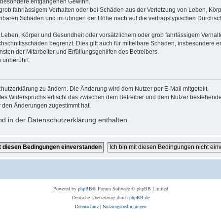
 insbesondere entgangenen Gewinn.
grob fahrlässigem Verhalten oder bei Schäden aus der Verletzung von Leben, Körp
sehbaren Schäden und im übrigen der Höhe nach auf die vertragstypischen Durchsch
Leben, Körper und Gesundheit oder vorsätzlichem oder grob fahrlässigem Verhalte
hschnittsschäden begrenzt. Dies gilt auch für mittelbare Schäden, insbesondere
ten der Mitarbeiter und Erfüllungsgehilfen des Betreibers.
 unberührt.
hutzerklärung zu ändern. Die Änderung wird dem Nutzer per E-Mail mitgeteilt.
des Widerspruchs erlischt das zwischen dem Betreiber und dem Nutzer bestehende V
r den Änderungen zugestimmt hat.
d in der Datenschutzerklärung enthalten.
Powered by
phpBB
® Forum Software © phpBB Limited
Deutsche Übersetzung durch
phpBB.de
Datenschutz
|
Nutzungsbedingungen