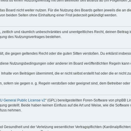
hließt du einen Nutzungsvertrag mit dem Betreiber des Boards ab (im Folgenden „
as Board nicht weiter nutzen. Für die Nutzung des Boards gelten jeweils die an di
on beiden Seiten ohne Einhaltung einer Frist jederzeit gekündigt werden.
hes, zeitlich und räumlich unbeschränktes und unentgeltliches Recht, deinen Beitra
igung des Nutzungsvertrages bestehen.
thält, die gegen geltendes Recht oder die guten Sitten verstoßen. Du erklärst insbe
 diese Nutzungsbedingungen oder anderer im Board veröffentlichten Regeln kann 
Inhalte von Beiträgen übernimmt, die er nicht selbst erstellt hat oder die er nicht
n, sofern sie gegen o. g. Regeln verstoßen oder geeignet sind, dem Betreiber ode
 General Public License v2
“ (GPL) bereitgestellten Foren-Software von phpBB Lim
gung gestellt. Beide haben keinen Einfluss auf die Art und Weise, wie die Softwar
nfluss nehmen.
 Gesundheit und der Verletzung wesentlicher Vertragspflichten (Kardinalpflichten) 