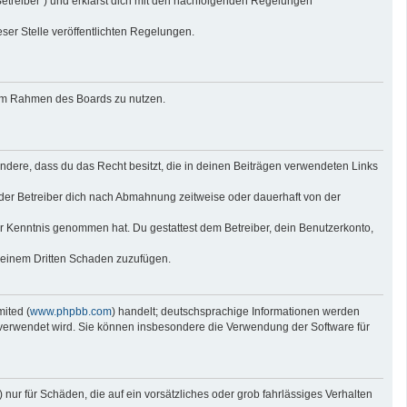
Betreiber“) und erklärst dich mit den nachfolgenden Regelungen
eser Stelle veröffentlichten Regelungen.
g im Rahmen des Boards zu nutzen.
sondere, dass du das Recht besitzt, die in deinen Beiträgen verwendeten Links
der Betreiber dich nach Abmahnung zeitweise oder dauerhaft von der
 zur Kenntnis genommen hat. Du gestattest dem Betreiber, dein Benutzerkonto,
r einem Dritten Schaden zuzufügen.
ited (
www.phpbb.com
) handelt; deutschsprachige Informationen werden
e verwendet wird. Sie können insbesondere die Verwendung der Software für
nur für Schäden, die auf ein vorsätzliches oder grob fahrlässiges Verhalten