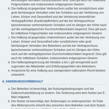
fahrlässiges Verhalten zurückzuführen sind. Dies gilt auch für mittelbare
Folgeschäden wie insbesondere entgangenen Gewinn.
Die Haftung ist gegenüber Verbrauchern außer bei vorsätzlichem oder
grob fahrlässigem Verhalten oder bei Schäden aus der Verletzung von
Leben, Körper und Gesundheit und der Verletzung wesentlicher
Vertragspflichten (Kardinalpflichten) auf die bei Vertragsschluss
typischerweise vorhersehbaren Schäden und im übrigen der Höhe nach
auf die vertragstypischen Durchschnittsschäden begrenzt. Dies gilt auch
für mittelbare Folgeschäden wie insbesondere entgangenen Gewinn.
Die Haftung ist gegenüber Unternehmern außer bei der Verletzung von
Leben, Körper und Gesundheit oder vorsätzlichem oder grob
fahrlässigem Verhalten des Betreibers auf die bei Vertragsschluss
typischerweise vorhersehbaren Schäden und im Übrigen der Höhe
nach auf die vertragstypischen Durchschnittsschäden begrenzt. Dies gilt
auch für mittelbare Schäden, insbesondere entgangenen Gewinn.
Die Haftungsbegrenzung der Absätze a bis c gilt sinngemäß auch
zugunsten der Mitarbeiter und Erfüllungsgehilfen des Betreibers.
Ansprüche für eine Haftung aus zwingendem nationalem Recht bleiben
unberührt.
6. ÄNDERUNGSVORBEHALT
Der Betreiber ist berechtigt, die Nutzungsbedingungen und die
Datenschutzerklärung zu ändern. Die Änderung wird dem Nutzer per E-
Mail mitgeteilt.
Der Nutzer ist berechtigt, den Änderungen zu widersprechen. Im Falle
des Widerspruchs erlischt das zwischen dem Betreiber und dem Nutzer