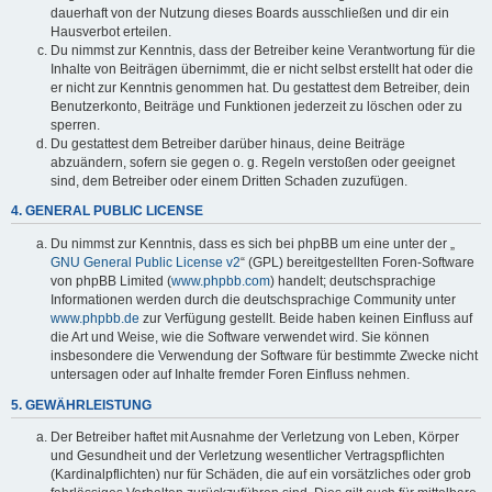
dauerhaft von der Nutzung dieses Boards ausschließen und dir ein
Hausverbot erteilen.
Du nimmst zur Kenntnis, dass der Betreiber keine Verantwortung für die
Inhalte von Beiträgen übernimmt, die er nicht selbst erstellt hat oder die
er nicht zur Kenntnis genommen hat. Du gestattest dem Betreiber, dein
Benutzerkonto, Beiträge und Funktionen jederzeit zu löschen oder zu
sperren.
Du gestattest dem Betreiber darüber hinaus, deine Beiträge
abzuändern, sofern sie gegen o. g. Regeln verstoßen oder geeignet
sind, dem Betreiber oder einem Dritten Schaden zuzufügen.
4. GENERAL PUBLIC LICENSE
Du nimmst zur Kenntnis, dass es sich bei phpBB um eine unter der „
GNU General Public License v2
“ (GPL) bereitgestellten Foren-Software
von phpBB Limited (
www.phpbb.com
) handelt; deutschsprachige
Informationen werden durch die deutschsprachige Community unter
www.phpbb.de
zur Verfügung gestellt. Beide haben keinen Einfluss auf
die Art und Weise, wie die Software verwendet wird. Sie können
insbesondere die Verwendung der Software für bestimmte Zwecke nicht
untersagen oder auf Inhalte fremder Foren Einfluss nehmen.
5. GEWÄHRLEISTUNG
Der Betreiber haftet mit Ausnahme der Verletzung von Leben, Körper
und Gesundheit und der Verletzung wesentlicher Vertragspflichten
(Kardinalpflichten) nur für Schäden, die auf ein vorsätzliches oder grob