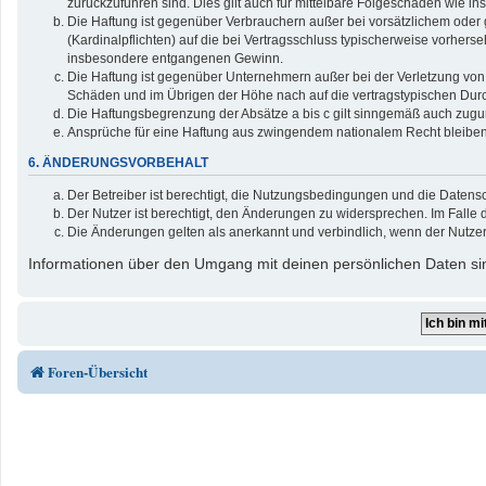
zurückzuführen sind. Dies gilt auch für mittelbare Folgeschäden wie
Die Haftung ist gegenüber Verbrauchern außer bei vorsätzlichem oder 
(Kardinalpflichten) auf die bei Vertragsschluss typischerweise vorher
insbesondere entgangenen Gewinn.
Die Haftung ist gegenüber Unternehmern außer bei der Verletzung von 
Schäden und im Übrigen der Höhe nach auf die vertragstypischen Durc
Die Haftungsbegrenzung der Absätze a bis c gilt sinngemäß auch zuguns
Ansprüche für eine Haftung aus zwingendem nationalem Recht bleiben
6. ÄNDERUNGSVORBEHALT
Der Betreiber ist berechtigt, die Nutzungsbedingungen und die Datensc
Der Nutzer ist berechtigt, den Änderungen zu widersprechen. Im Falle 
Die Änderungen gelten als anerkannt und verbindlich, wenn der Nutze
Informationen über den Umgang mit deinen persönlichen Daten sin
Foren-Übersicht