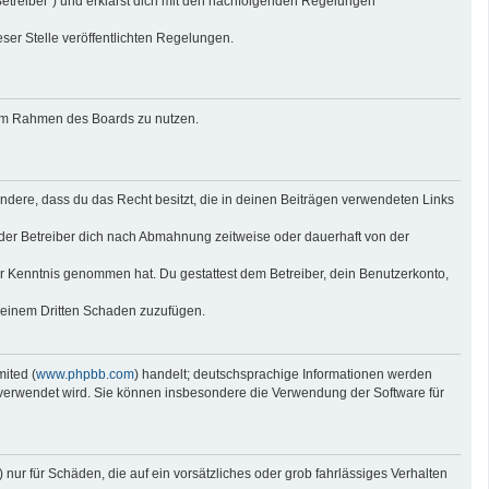
Betreiber“) und erklärst dich mit den nachfolgenden Regelungen
eser Stelle veröffentlichten Regelungen.
g im Rahmen des Boards zu nutzen.
sondere, dass du das Recht besitzt, die in deinen Beiträgen verwendeten Links
der Betreiber dich nach Abmahnung zeitweise oder dauerhaft von der
 zur Kenntnis genommen hat. Du gestattest dem Betreiber, dein Benutzerkonto,
r einem Dritten Schaden zuzufügen.
ited (
www.phpbb.com
) handelt; deutschsprachige Informationen werden
e verwendet wird. Sie können insbesondere die Verwendung der Software für
nur für Schäden, die auf ein vorsätzliches oder grob fahrlässiges Verhalten