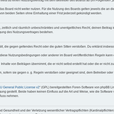
hließt du einen Nutzungsvertrag mit dem Betreiber des Boards ab (im Folgenden „
as Board nicht weiter nutzen. Für die Nutzung des Boards gelten jeweils die an di
on beiden Seiten ohne Einhaltung einer Frist jederzeit gekündigt werden.
hes, zeitlich und räumlich unbeschränktes und unentgeltliches Recht, deinen Beitra
igung des Nutzungsvertrages bestehen.
thält, die gegen geltendes Recht oder die guten Sitten verstoßen. Du erklärst insbe
 diese Nutzungsbedingungen oder anderer im Board veröffentlichten Regeln kann 
Inhalte von Beiträgen übernimmt, die er nicht selbst erstellt hat oder die er nicht
n, sofern sie gegen o. g. Regeln verstoßen oder geeignet sind, dem Betreiber ode
 General Public License v2
“ (GPL) bereitgestellten Foren-Software von phpBB Lim
gung gestellt. Beide haben keinen Einfluss auf die Art und Weise, wie die Softwar
nfluss nehmen.
 Gesundheit und der Verletzung wesentlicher Vertragspflichten (Kardinalpflichten) 