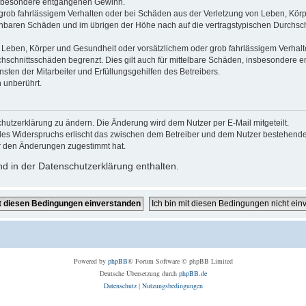
 insbesondere entgangenen Gewinn.
grob fahrlässigem Verhalten oder bei Schäden aus der Verletzung von Leben, Körp
sehbaren Schäden und im übrigen der Höhe nach auf die vertragstypischen Durchsch
Leben, Körper und Gesundheit oder vorsätzlichem oder grob fahrlässigem Verhalte
hschnittsschäden begrenzt. Dies gilt auch für mittelbare Schäden, insbesondere
ten der Mitarbeiter und Erfüllungsgehilfen des Betreibers.
 unberührt.
hutzerklärung zu ändern. Die Änderung wird dem Nutzer per E-Mail mitgeteilt.
des Widerspruchs erlischt das zwischen dem Betreiber und dem Nutzer bestehende V
r den Änderungen zugestimmt hat.
d in der Datenschutzerklärung enthalten.
Powered by
phpBB
® Forum Software © phpBB Limited
Deutsche Übersetzung durch
phpBB.de
Datenschutz
|
Nutzungsbedingungen