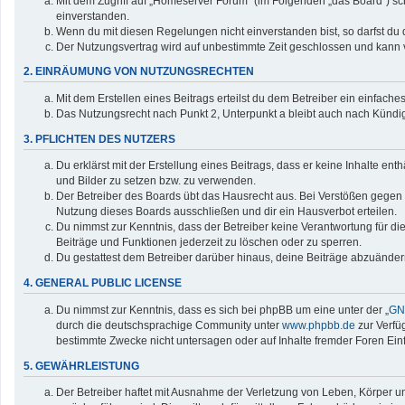
Mit dem Zugriff auf „Homeserver Forum“ (im Folgenden „das Board“) sc
einverstanden.
Wenn du mit diesen Regelungen nicht einverstanden bist, so darfst du d
Der Nutzungsvertrag wird auf unbestimmte Zeit geschlossen und kann v
2. EINRÄUMUNG VON NUTZUNGSRECHTEN
Mit dem Erstellen eines Beitrags erteilst du dem Betreiber ein einfac
Das Nutzungsrecht nach Punkt 2, Unterpunkt a bleibt auch nach Künd
3. PFLICHTEN DES NUTZERS
Du erklärst mit der Erstellung eines Beitrags, dass er keine Inhalte en
und Bilder zu setzen bzw. zu verwenden.
Der Betreiber des Boards übt das Hausrecht aus. Bei Verstößen gegen
Nutzung dieses Boards ausschließen und dir ein Hausverbot erteilen.
Du nimmst zur Kenntnis, dass der Betreiber keine Verantwortung für die 
Beiträge und Funktionen jederzeit zu löschen oder zu sperren.
Du gestattest dem Betreiber darüber hinaus, deine Beiträge abzuänder
4. GENERAL PUBLIC LICENSE
Du nimmst zur Kenntnis, dass es sich bei phpBB um eine unter der „
GNU
durch die deutschsprachige Community unter
www.phpbb.de
zur Verfü
bestimmte Zwecke nicht untersagen oder auf Inhalte fremder Foren Ei
5. GEWÄHRLEISTUNG
Der Betreiber haftet mit Ausnahme der Verletzung von Leben, Körper und