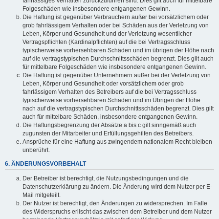
fahrlässiges Verhalten zurückzuführen sind. Dies gilt auch für mittelbare
Folgeschäden wie insbesondere entgangenen Gewinn.
Die Haftung ist gegenüber Verbrauchern außer bei vorsätzlichem oder
grob fahrlässigem Verhalten oder bei Schäden aus der Verletzung von
Leben, Körper und Gesundheit und der Verletzung wesentlicher
Vertragspflichten (Kardinalpflichten) auf die bei Vertragsschluss
typischerweise vorhersehbaren Schäden und im übrigen der Höhe nach
auf die vertragstypischen Durchschnittsschäden begrenzt. Dies gilt auch
für mittelbare Folgeschäden wie insbesondere entgangenen Gewinn.
Die Haftung ist gegenüber Unternehmern außer bei der Verletzung von
Leben, Körper und Gesundheit oder vorsätzlichem oder grob
fahrlässigem Verhalten des Betreibers auf die bei Vertragsschluss
typischerweise vorhersehbaren Schäden und im Übrigen der Höhe
nach auf die vertragstypischen Durchschnittsschäden begrenzt. Dies gilt
auch für mittelbare Schäden, insbesondere entgangenen Gewinn.
Die Haftungsbegrenzung der Absätze a bis c gilt sinngemäß auch
zugunsten der Mitarbeiter und Erfüllungsgehilfen des Betreibers.
Ansprüche für eine Haftung aus zwingendem nationalem Recht bleiben
unberührt.
6. ÄNDERUNGSVORBEHALT
Der Betreiber ist berechtigt, die Nutzungsbedingungen und die
Datenschutzerklärung zu ändern. Die Änderung wird dem Nutzer per E-
Mail mitgeteilt.
Der Nutzer ist berechtigt, den Änderungen zu widersprechen. Im Falle
des Widerspruchs erlischt das zwischen dem Betreiber und dem Nutzer