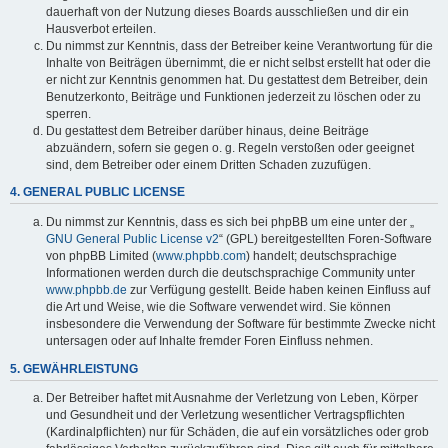
dauerhaft von der Nutzung dieses Boards ausschließen und dir ein
Hausverbot erteilen.
Du nimmst zur Kenntnis, dass der Betreiber keine Verantwortung für die
Inhalte von Beiträgen übernimmt, die er nicht selbst erstellt hat oder die
er nicht zur Kenntnis genommen hat. Du gestattest dem Betreiber, dein
Benutzerkonto, Beiträge und Funktionen jederzeit zu löschen oder zu
sperren.
Du gestattest dem Betreiber darüber hinaus, deine Beiträge
abzuändern, sofern sie gegen o. g. Regeln verstoßen oder geeignet
sind, dem Betreiber oder einem Dritten Schaden zuzufügen.
4. GENERAL PUBLIC LICENSE
Du nimmst zur Kenntnis, dass es sich bei phpBB um eine unter der „
GNU General Public License v2
“ (GPL) bereitgestellten Foren-Software
von phpBB Limited (
www.phpbb.com
) handelt; deutschsprachige
Informationen werden durch die deutschsprachige Community unter
www.phpbb.de
zur Verfügung gestellt. Beide haben keinen Einfluss auf
die Art und Weise, wie die Software verwendet wird. Sie können
insbesondere die Verwendung der Software für bestimmte Zwecke nicht
untersagen oder auf Inhalte fremder Foren Einfluss nehmen.
5. GEWÄHRLEISTUNG
Der Betreiber haftet mit Ausnahme der Verletzung von Leben, Körper
und Gesundheit und der Verletzung wesentlicher Vertragspflichten
(Kardinalpflichten) nur für Schäden, die auf ein vorsätzliches oder grob