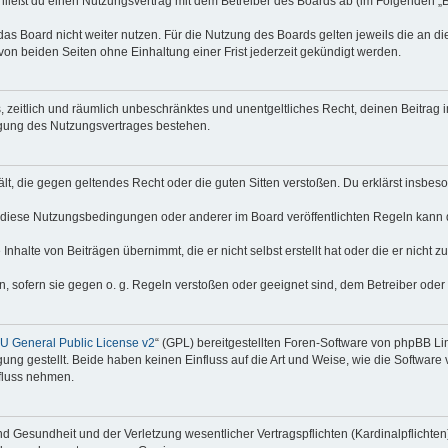
hließt du einen Nutzungsvertrag mit dem Betreiber des Boards ab (im Folgenden „
as Board nicht weiter nutzen. Für die Nutzung des Boards gelten jeweils die an di
on beiden Seiten ohne Einhaltung einer Frist jederzeit gekündigt werden.
hes, zeitlich und räumlich unbeschränktes und unentgeltliches Recht, deinen Beitra
igung des Nutzungsvertrages bestehen.
thält, die gegen geltendes Recht oder die guten Sitten verstoßen. Du erklärst insbe
 diese Nutzungsbedingungen oder anderer im Board veröffentlichten Regeln kann 
Inhalte von Beiträgen übernimmt, die er nicht selbst erstellt hat oder die er nicht
n, sofern sie gegen o. g. Regeln verstoßen oder geeignet sind, dem Betreiber ode
 General Public License v2
“ (GPL) bereitgestellten Foren-Software von phpBB Lim
gung gestellt. Beide haben keinen Einfluss auf die Art und Weise, wie die Softwar
nfluss nehmen.
 Gesundheit und der Verletzung wesentlicher Vertragspflichten (Kardinalpflichten) 