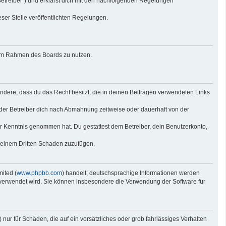
Betreiber“) und erklärst dich mit den nachfolgenden Regelungen
eser Stelle veröffentlichten Regelungen.
g im Rahmen des Boards zu nutzen.
sondere, dass du das Recht besitzt, die in deinen Beiträgen verwendeten Links
der Betreiber dich nach Abmahnung zeitweise oder dauerhaft von der
 zur Kenntnis genommen hat. Du gestattest dem Betreiber, dein Benutzerkonto,
r einem Dritten Schaden zuzufügen.
ited (
www.phpbb.com
) handelt; deutschsprachige Informationen werden
e verwendet wird. Sie können insbesondere die Verwendung der Software für
nur für Schäden, die auf ein vorsätzliches oder grob fahrlässiges Verhalten