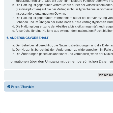
zurückzuführen sind. Dies gilt auch für mittelbare Folgeschäden wie
Die Haftung ist gegenüber Verbrauchern außer bei vorsätzlichem oder 
(Kardinalpflichten) auf die bei Vertragsschluss typischerweise vorher
insbesondere entgangenen Gewinn.
Die Haftung ist gegenüber Unternehmern außer bei der Verletzung von 
Schäden und im Übrigen der Höhe nach auf die vertragstypischen Durc
Die Haftungsbegrenzung der Absätze a bis c gilt sinngemäß auch zuguns
Ansprüche für eine Haftung aus zwingendem nationalem Recht bleiben
6. ÄNDERUNGSVORBEHALT
Der Betreiber ist berechtigt, die Nutzungsbedingungen und die Datensc
Der Nutzer ist berechtigt, den Änderungen zu widersprechen. Im Falle 
Die Änderungen gelten als anerkannt und verbindlich, wenn der Nutze
Informationen über den Umgang mit deinen persönlichen Daten sin
Foren-Übersicht