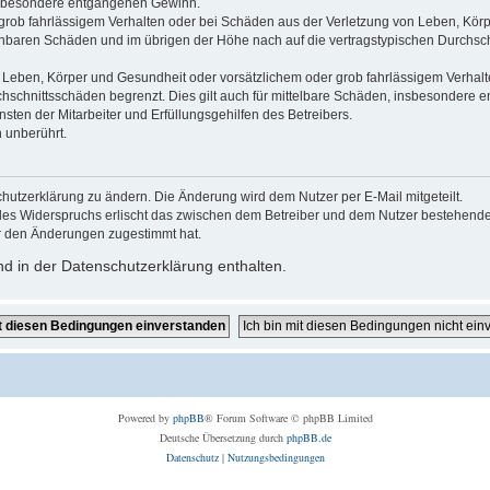
 insbesondere entgangenen Gewinn.
grob fahrlässigem Verhalten oder bei Schäden aus der Verletzung von Leben, Körp
sehbaren Schäden und im übrigen der Höhe nach auf die vertragstypischen Durchsch
Leben, Körper und Gesundheit oder vorsätzlichem oder grob fahrlässigem Verhalte
hschnittsschäden begrenzt. Dies gilt auch für mittelbare Schäden, insbesondere
ten der Mitarbeiter und Erfüllungsgehilfen des Betreibers.
 unberührt.
hutzerklärung zu ändern. Die Änderung wird dem Nutzer per E-Mail mitgeteilt.
des Widerspruchs erlischt das zwischen dem Betreiber und dem Nutzer bestehende V
r den Änderungen zugestimmt hat.
d in der Datenschutzerklärung enthalten.
Powered by
phpBB
® Forum Software © phpBB Limited
Deutsche Übersetzung durch
phpBB.de
Datenschutz
|
Nutzungsbedingungen