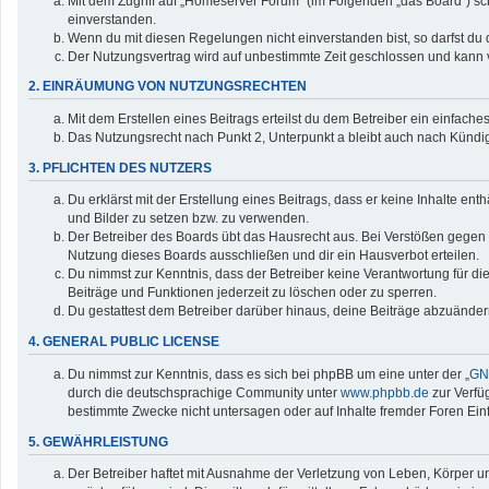
Mit dem Zugriff auf „Homeserver Forum“ (im Folgenden „das Board“) sc
einverstanden.
Wenn du mit diesen Regelungen nicht einverstanden bist, so darfst du d
Der Nutzungsvertrag wird auf unbestimmte Zeit geschlossen und kann v
2. EINRÄUMUNG VON NUTZUNGSRECHTEN
Mit dem Erstellen eines Beitrags erteilst du dem Betreiber ein einfac
Das Nutzungsrecht nach Punkt 2, Unterpunkt a bleibt auch nach Künd
3. PFLICHTEN DES NUTZERS
Du erklärst mit der Erstellung eines Beitrags, dass er keine Inhalte en
und Bilder zu setzen bzw. zu verwenden.
Der Betreiber des Boards übt das Hausrecht aus. Bei Verstößen gegen
Nutzung dieses Boards ausschließen und dir ein Hausverbot erteilen.
Du nimmst zur Kenntnis, dass der Betreiber keine Verantwortung für die 
Beiträge und Funktionen jederzeit zu löschen oder zu sperren.
Du gestattest dem Betreiber darüber hinaus, deine Beiträge abzuänder
4. GENERAL PUBLIC LICENSE
Du nimmst zur Kenntnis, dass es sich bei phpBB um eine unter der „
GNU
durch die deutschsprachige Community unter
www.phpbb.de
zur Verfü
bestimmte Zwecke nicht untersagen oder auf Inhalte fremder Foren Ei
5. GEWÄHRLEISTUNG
Der Betreiber haftet mit Ausnahme der Verletzung von Leben, Körper und