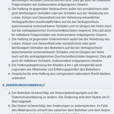
fahrlässiges Verhalten zurückzuführen sind. Dies gilt auch für mittelbare
Folgeschäden wie insbesondere entgangenen Gewinn.
Die Haftung ist gegenüber Verbrauchern außer bei vorsätzlichem oder
grob fahrlässigem Verhalten oder bei Schäden aus der Verletzung von
Leben, Körper und Gesundheit und der Verletzung wesentlicher
Vertragspflichten (Kardinalpflichten) auf die bei Vertragsschluss
typischerweise vorhersehbaren Schäden und im übrigen der Höhe nach
auf die vertragstypischen Durchschnittsschäden begrenzt. Dies gilt auch
für mittelbare Folgeschäden wie insbesondere entgangenen Gewinn.
Die Haftung ist gegenüber Unternehmern außer bei der Verletzung von
Leben, Körper und Gesundheit oder vorsätzlichem oder grob
fahrlässigem Verhalten des Betreibers auf die bei Vertragsschluss
typischerweise vorhersehbaren Schäden und im Übrigen der Höhe
nach auf die vertragstypischen Durchschnittsschäden begrenzt. Dies gilt
auch für mittelbare Schäden, insbesondere entgangenen Gewinn.
Die Haftungsbegrenzung der Absätze a bis c gilt sinngemäß auch
zugunsten der Mitarbeiter und Erfüllungsgehilfen des Betreibers.
Ansprüche für eine Haftung aus zwingendem nationalem Recht bleiben
unberührt.
6. ÄNDERUNGSVORBEHALT
Der Betreiber ist berechtigt, die Nutzungsbedingungen und die
Datenschutzerklärung zu ändern. Die Änderung wird dem Nutzer per E-
Mail mitgeteilt.
Der Nutzer ist berechtigt, den Änderungen zu widersprechen. Im Falle
des Widerspruchs erlischt das zwischen dem Betreiber und dem Nutzer