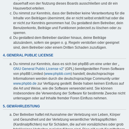
dauerhaft von der Nutzung dieses Boards ausschließen und dir ein
Hausverbot erteilen.
Du nimmst zur Kenntnis, dass der Betreiber keine Verantwortung für die
Inhalte von Beiträgen übernimmt, die er nicht selbst erstellt hat oder die
er nicht zur Kenntnis genommen hat. Du gestattest dem Betreiber, dein
Benutzerkonto, Beiträge und Funktionen jederzeit zu löschen oder zu
sperren.
Du gestattest dem Betreiber darüber hinaus, deine Beiträge
abzuändern, sofern sie gegen o. g. Regeln verstoßen oder geeignet
sind, dem Betreiber oder einem Dritten Schaden zuzufügen.
4. GENERAL PUBLIC LICENSE
Du nimmst zur Kenntnis, dass es sich bei phpBB um eine unter der „
GNU General Public License v2
“ (GPL) bereitgestellten Foren-Software
von phpBB Limited (
www.phpbb.com
) handelt; deutschsprachige
Informationen werden durch die deutschsprachige Community unter
www.phpbb.de
zur Verfügung gestellt. Beide haben keinen Einfluss auf
die Art und Weise, wie die Software verwendet wird. Sie können
insbesondere die Verwendung der Software für bestimmte Zwecke nicht
untersagen oder auf Inhalte fremder Foren Einfluss nehmen.
5. GEWÄHRLEISTUNG
Der Betreiber haftet mit Ausnahme der Verletzung von Leben, Körper
und Gesundheit und der Verletzung wesentlicher Vertragspflichten
(Kardinalpflichten) nur für Schäden, die auf ein vorsätzliches oder grob