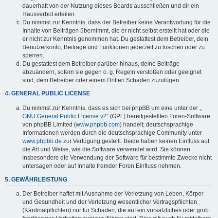
dauerhaft von der Nutzung dieses Boards ausschließen und dir ein
Hausverbot erteilen.
Du nimmst zur Kenntnis, dass der Betreiber keine Verantwortung für die
Inhalte von Beiträgen übernimmt, die er nicht selbst erstellt hat oder die
er nicht zur Kenntnis genommen hat. Du gestattest dem Betreiber, dein
Benutzerkonto, Beiträge und Funktionen jederzeit zu löschen oder zu
sperren.
Du gestattest dem Betreiber darüber hinaus, deine Beiträge
abzuändern, sofern sie gegen o. g. Regeln verstoßen oder geeignet
sind, dem Betreiber oder einem Dritten Schaden zuzufügen.
4. GENERAL PUBLIC LICENSE
Du nimmst zur Kenntnis, dass es sich bei phpBB um eine unter der „
GNU General Public License v2
“ (GPL) bereitgestellten Foren-Software
von phpBB Limited (
www.phpbb.com
) handelt; deutschsprachige
Informationen werden durch die deutschsprachige Community unter
www.phpbb.de
zur Verfügung gestellt. Beide haben keinen Einfluss auf
die Art und Weise, wie die Software verwendet wird. Sie können
insbesondere die Verwendung der Software für bestimmte Zwecke nicht
untersagen oder auf Inhalte fremder Foren Einfluss nehmen.
5. GEWÄHRLEISTUNG
Der Betreiber haftet mit Ausnahme der Verletzung von Leben, Körper
und Gesundheit und der Verletzung wesentlicher Vertragspflichten
(Kardinalpflichten) nur für Schäden, die auf ein vorsätzliches oder grob