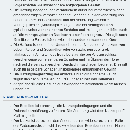
fahrlässiges Verhalten zurückzuführen sind. Dies gilt auch für mittelbare
Folgeschäden wie insbesondere entgangenen Gewinn.
Die Haftung ist gegenüber Verbrauchern außer bei vorsätzlichem oder
grob fahrlässigem Verhalten oder bei Schäden aus der Verletzung von
Leben, Körper und Gesundheit und der Verletzung wesentlicher
Vertragspflichten (Kardinalpflichten) auf die bei Vertragsschluss
typischerweise vorhersehbaren Schäden und im übrigen der Höhe nach
auf die vertragstypischen Durchschnittsschäden begrenzt. Dies gilt auch
für mittelbare Folgeschäden wie insbesondere entgangenen Gewinn.
Die Haftung ist gegenüber Unternehmern außer bei der Verletzung von
Leben, Körper und Gesundheit oder vorsätzlichem oder grob
fahrlässigem Verhalten des Betreibers auf die bei Vertragsschluss
typischerweise vorhersehbaren Schäden und im Übrigen der Höhe
nach auf die vertragstypischen Durchschnittsschäden begrenzt. Dies gilt
auch für mittelbare Schäden, insbesondere entgangenen Gewinn.
Die Haftungsbegrenzung der Absätze a bis c gilt sinngemäß auch
zugunsten der Mitarbeiter und Erfüllungsgehilfen des Betreibers.
Ansprüche für eine Haftung aus zwingendem nationalem Recht bleiben
unberührt.
6. ÄNDERUNGSVORBEHALT
Der Betreiber ist berechtigt, die Nutzungsbedingungen und die
Datenschutzerklärung zu ändern. Die Änderung wird dem Nutzer per E-
Mail mitgeteilt.
Der Nutzer ist berechtigt, den Änderungen zu widersprechen. Im Falle
des Widerspruchs erlischt das zwischen dem Betreiber und dem Nutzer