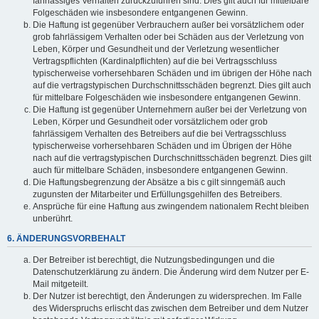
fahrlässiges Verhalten zurückzuführen sind. Dies gilt auch für mittelbare
Folgeschäden wie insbesondere entgangenen Gewinn.
Die Haftung ist gegenüber Verbrauchern außer bei vorsätzlichem oder
grob fahrlässigem Verhalten oder bei Schäden aus der Verletzung von
Leben, Körper und Gesundheit und der Verletzung wesentlicher
Vertragspflichten (Kardinalpflichten) auf die bei Vertragsschluss
typischerweise vorhersehbaren Schäden und im übrigen der Höhe nach
auf die vertragstypischen Durchschnittsschäden begrenzt. Dies gilt auch
für mittelbare Folgeschäden wie insbesondere entgangenen Gewinn.
Die Haftung ist gegenüber Unternehmern außer bei der Verletzung von
Leben, Körper und Gesundheit oder vorsätzlichem oder grob
fahrlässigem Verhalten des Betreibers auf die bei Vertragsschluss
typischerweise vorhersehbaren Schäden und im Übrigen der Höhe
nach auf die vertragstypischen Durchschnittsschäden begrenzt. Dies gilt
auch für mittelbare Schäden, insbesondere entgangenen Gewinn.
Die Haftungsbegrenzung der Absätze a bis c gilt sinngemäß auch
zugunsten der Mitarbeiter und Erfüllungsgehilfen des Betreibers.
Ansprüche für eine Haftung aus zwingendem nationalem Recht bleiben
unberührt.
6. ÄNDERUNGSVORBEHALT
Der Betreiber ist berechtigt, die Nutzungsbedingungen und die
Datenschutzerklärung zu ändern. Die Änderung wird dem Nutzer per E-
Mail mitgeteilt.
Der Nutzer ist berechtigt, den Änderungen zu widersprechen. Im Falle
des Widerspruchs erlischt das zwischen dem Betreiber und dem Nutzer