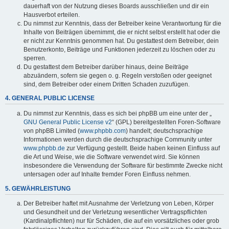
dauerhaft von der Nutzung dieses Boards ausschließen und dir ein
Hausverbot erteilen.
Du nimmst zur Kenntnis, dass der Betreiber keine Verantwortung für die
Inhalte von Beiträgen übernimmt, die er nicht selbst erstellt hat oder die
er nicht zur Kenntnis genommen hat. Du gestattest dem Betreiber, dein
Benutzerkonto, Beiträge und Funktionen jederzeit zu löschen oder zu
sperren.
Du gestattest dem Betreiber darüber hinaus, deine Beiträge
abzuändern, sofern sie gegen o. g. Regeln verstoßen oder geeignet
sind, dem Betreiber oder einem Dritten Schaden zuzufügen.
4. GENERAL PUBLIC LICENSE
Du nimmst zur Kenntnis, dass es sich bei phpBB um eine unter der „
GNU General Public License v2
“ (GPL) bereitgestellten Foren-Software
von phpBB Limited (
www.phpbb.com
) handelt; deutschsprachige
Informationen werden durch die deutschsprachige Community unter
www.phpbb.de
zur Verfügung gestellt. Beide haben keinen Einfluss auf
die Art und Weise, wie die Software verwendet wird. Sie können
insbesondere die Verwendung der Software für bestimmte Zwecke nicht
untersagen oder auf Inhalte fremder Foren Einfluss nehmen.
5. GEWÄHRLEISTUNG
Der Betreiber haftet mit Ausnahme der Verletzung von Leben, Körper
und Gesundheit und der Verletzung wesentlicher Vertragspflichten
(Kardinalpflichten) nur für Schäden, die auf ein vorsätzliches oder grob