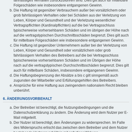
fahrlässiges Verhalten zurückzuführen sind. Dies gilt auch für mittelbare
Folgeschäden wie insbesondere entgangenen Gewinn.
Die Haftung ist gegenüber Verbrauchern außer bei vorsätzlichem oder
grob fahrlässigem Verhalten oder bei Schäden aus der Verletzung von
Leben, Körper und Gesundheit und der Verletzung wesentlicher
Vertragspflichten (Kardinalpflichten) auf die bei Vertragsschluss
typischerweise vorhersehbaren Schäden und im übrigen der Höhe nach
auf die vertragstypischen Durchschnittsschäden begrenzt. Dies gilt auch
für mittelbare Folgeschäden wie insbesondere entgangenen Gewinn.
Die Haftung ist gegenüber Unternehmern außer bei der Verletzung von
Leben, Körper und Gesundheit oder vorsätzlichem oder grob
fahrlässigem Verhalten des Betreibers auf die bei Vertragsschluss
typischerweise vorhersehbaren Schäden und im Übrigen der Höhe
nach auf die vertragstypischen Durchschnittsschäden begrenzt. Dies gilt
auch für mittelbare Schäden, insbesondere entgangenen Gewinn.
Die Haftungsbegrenzung der Absätze a bis c gilt sinngemäß auch
zugunsten der Mitarbeiter und Erfüllungsgehilfen des Betreibers.
Ansprüche für eine Haftung aus zwingendem nationalem Recht bleiben
unberührt.
6. ÄNDERUNGSVORBEHALT
Der Betreiber ist berechtigt, die Nutzungsbedingungen und die
Datenschutzerklärung zu ändern. Die Änderung wird dem Nutzer per E-
Mail mitgeteilt.
Der Nutzer ist berechtigt, den Änderungen zu widersprechen. Im Falle
des Widerspruchs erlischt das zwischen dem Betreiber und dem Nutzer