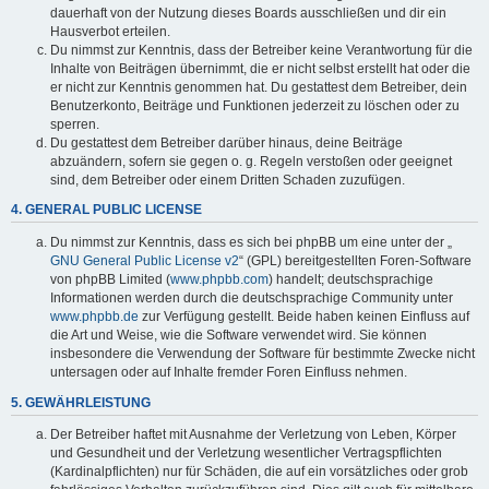
dauerhaft von der Nutzung dieses Boards ausschließen und dir ein
Hausverbot erteilen.
Du nimmst zur Kenntnis, dass der Betreiber keine Verantwortung für die
Inhalte von Beiträgen übernimmt, die er nicht selbst erstellt hat oder die
er nicht zur Kenntnis genommen hat. Du gestattest dem Betreiber, dein
Benutzerkonto, Beiträge und Funktionen jederzeit zu löschen oder zu
sperren.
Du gestattest dem Betreiber darüber hinaus, deine Beiträge
abzuändern, sofern sie gegen o. g. Regeln verstoßen oder geeignet
sind, dem Betreiber oder einem Dritten Schaden zuzufügen.
4. GENERAL PUBLIC LICENSE
Du nimmst zur Kenntnis, dass es sich bei phpBB um eine unter der „
GNU General Public License v2
“ (GPL) bereitgestellten Foren-Software
von phpBB Limited (
www.phpbb.com
) handelt; deutschsprachige
Informationen werden durch die deutschsprachige Community unter
www.phpbb.de
zur Verfügung gestellt. Beide haben keinen Einfluss auf
die Art und Weise, wie die Software verwendet wird. Sie können
insbesondere die Verwendung der Software für bestimmte Zwecke nicht
untersagen oder auf Inhalte fremder Foren Einfluss nehmen.
5. GEWÄHRLEISTUNG
Der Betreiber haftet mit Ausnahme der Verletzung von Leben, Körper
und Gesundheit und der Verletzung wesentlicher Vertragspflichten
(Kardinalpflichten) nur für Schäden, die auf ein vorsätzliches oder grob