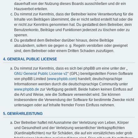
dauerhaft von der Nutzung dieses Boards ausschließen und dir ein
Hausverbot erteilen.
Du nimmst zur Kenntnis, dass der Betreiber keine Verantwortung für die
Inhalte von Beiträgen übernimmt, die er nicht selbst erstellt hat oder die
er nicht zur Kenntnis genommen hat. Du gestattest dem Betreiber, dein
Benutzerkonto, Beiträge und Funktionen jederzeit zu löschen oder zu
sperren.
Du gestattest dem Betreiber darüber hinaus, deine Beiträge
abzuändern, sofern sie gegen o. g. Regeln verstoßen oder geeignet
sind, dem Betreiber oder einem Dritten Schaden zuzufügen.
4. GENERAL PUBLIC LICENSE
Du nimmst zur Kenntnis, dass es sich bei phpBB um eine unter der „
GNU General Public License v2
“ (GPL) bereitgestellten Foren-Software
von phpBB Limited (
www.phpbb.com
) handelt; deutschsprachige
Informationen werden durch die deutschsprachige Community unter
www.phpbb.de
zur Verfügung gestellt. Beide haben keinen Einfluss auf
die Art und Weise, wie die Software verwendet wird. Sie können
insbesondere die Verwendung der Software für bestimmte Zwecke nicht
untersagen oder auf Inhalte fremder Foren Einfluss nehmen.
5. GEWÄHRLEISTUNG
Der Betreiber haftet mit Ausnahme der Verletzung von Leben, Körper
und Gesundheit und der Verletzung wesentlicher Vertragspflichten
(Kardinalpflichten) nur für Schäden, die auf ein vorsätzliches oder grob