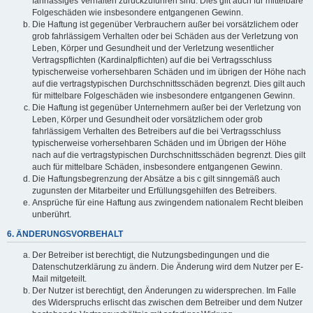
fahrlässiges Verhalten zurückzuführen sind. Dies gilt auch für mittelbare
Folgeschäden wie insbesondere entgangenen Gewinn.
Die Haftung ist gegenüber Verbrauchern außer bei vorsätzlichem oder
grob fahrlässigem Verhalten oder bei Schäden aus der Verletzung von
Leben, Körper und Gesundheit und der Verletzung wesentlicher
Vertragspflichten (Kardinalpflichten) auf die bei Vertragsschluss
typischerweise vorhersehbaren Schäden und im übrigen der Höhe nach
auf die vertragstypischen Durchschnittsschäden begrenzt. Dies gilt auch
für mittelbare Folgeschäden wie insbesondere entgangenen Gewinn.
Die Haftung ist gegenüber Unternehmern außer bei der Verletzung von
Leben, Körper und Gesundheit oder vorsätzlichem oder grob
fahrlässigem Verhalten des Betreibers auf die bei Vertragsschluss
typischerweise vorhersehbaren Schäden und im Übrigen der Höhe
nach auf die vertragstypischen Durchschnittsschäden begrenzt. Dies gilt
auch für mittelbare Schäden, insbesondere entgangenen Gewinn.
Die Haftungsbegrenzung der Absätze a bis c gilt sinngemäß auch
zugunsten der Mitarbeiter und Erfüllungsgehilfen des Betreibers.
Ansprüche für eine Haftung aus zwingendem nationalem Recht bleiben
unberührt.
6. ÄNDERUNGSVORBEHALT
Der Betreiber ist berechtigt, die Nutzungsbedingungen und die
Datenschutzerklärung zu ändern. Die Änderung wird dem Nutzer per E-
Mail mitgeteilt.
Der Nutzer ist berechtigt, den Änderungen zu widersprechen. Im Falle
des Widerspruchs erlischt das zwischen dem Betreiber und dem Nutzer