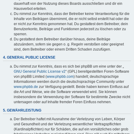
dauerhaft von der Nutzung dieses Boards ausschließen und dir ein
Hausverbot erteilen.
Du nimmst zur Kenntnis, dass der Betreiber keine Verantwortung für die
Inhalte von Beiträgen übernimmt, die er nicht selbst erstellt hat oder die
er nicht zur Kenntnis genommen hat. Du gestattest dem Betreiber, dein
Benutzerkonto, Beiträge und Funktionen jederzeit zu löschen oder zu
sperren.
Du gestattest dem Betreiber darüber hinaus, deine Beiträge
abzuändern, sofern sie gegen o. g. Regeln verstoßen oder geeignet
sind, dem Betreiber oder einem Dritten Schaden zuzufügen.
4. GENERAL PUBLIC LICENSE
Du nimmst zur Kenntnis, dass es sich bei phpBB um eine unter der „
GNU General Public License v2
“ (GPL) bereitgestellten Foren-Software
von phpBB Limited (
www.phpbb.com
) handelt; deutschsprachige
Informationen werden durch die deutschsprachige Community unter
www.phpbb.de
zur Verfügung gestellt. Beide haben keinen Einfluss auf
die Art und Weise, wie die Software verwendet wird. Sie können
insbesondere die Verwendung der Software für bestimmte Zwecke nicht
untersagen oder auf Inhalte fremder Foren Einfluss nehmen.
5. GEWÄHRLEISTUNG
Der Betreiber haftet mit Ausnahme der Verletzung von Leben, Körper
und Gesundheit und der Verletzung wesentlicher Vertragspflichten
(Kardinalpflichten) nur für Schäden, die auf ein vorsätzliches oder grob