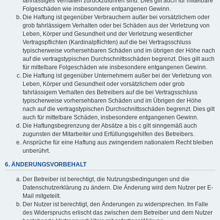
fahrlässiges Verhalten zurückzuführen sind. Dies gilt auch für mittelbare
Folgeschäden wie insbesondere entgangenen Gewinn.
Die Haftung ist gegenüber Verbrauchern außer bei vorsätzlichem oder
grob fahrlässigem Verhalten oder bei Schäden aus der Verletzung von
Leben, Körper und Gesundheit und der Verletzung wesentlicher
Vertragspflichten (Kardinalpflichten) auf die bei Vertragsschluss
typischerweise vorhersehbaren Schäden und im übrigen der Höhe nach
auf die vertragstypischen Durchschnittsschäden begrenzt. Dies gilt auch
für mittelbare Folgeschäden wie insbesondere entgangenen Gewinn.
Die Haftung ist gegenüber Unternehmern außer bei der Verletzung von
Leben, Körper und Gesundheit oder vorsätzlichem oder grob
fahrlässigem Verhalten des Betreibers auf die bei Vertragsschluss
typischerweise vorhersehbaren Schäden und im Übrigen der Höhe
nach auf die vertragstypischen Durchschnittsschäden begrenzt. Dies gilt
auch für mittelbare Schäden, insbesondere entgangenen Gewinn.
Die Haftungsbegrenzung der Absätze a bis c gilt sinngemäß auch
zugunsten der Mitarbeiter und Erfüllungsgehilfen des Betreibers.
Ansprüche für eine Haftung aus zwingendem nationalem Recht bleiben
unberührt.
6. ÄNDERUNGSVORBEHALT
Der Betreiber ist berechtigt, die Nutzungsbedingungen und die
Datenschutzerklärung zu ändern. Die Änderung wird dem Nutzer per E-
Mail mitgeteilt.
Der Nutzer ist berechtigt, den Änderungen zu widersprechen. Im Falle
des Widerspruchs erlischt das zwischen dem Betreiber und dem Nutzer