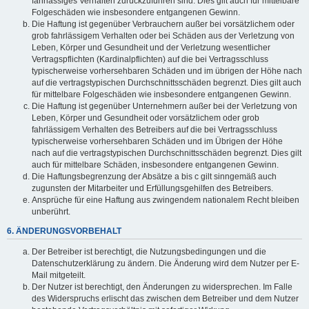
fahrlässiges Verhalten zurückzuführen sind. Dies gilt auch für mittelbare
Folgeschäden wie insbesondere entgangenen Gewinn.
Die Haftung ist gegenüber Verbrauchern außer bei vorsätzlichem oder
grob fahrlässigem Verhalten oder bei Schäden aus der Verletzung von
Leben, Körper und Gesundheit und der Verletzung wesentlicher
Vertragspflichten (Kardinalpflichten) auf die bei Vertragsschluss
typischerweise vorhersehbaren Schäden und im übrigen der Höhe nach
auf die vertragstypischen Durchschnittsschäden begrenzt. Dies gilt auch
für mittelbare Folgeschäden wie insbesondere entgangenen Gewinn.
Die Haftung ist gegenüber Unternehmern außer bei der Verletzung von
Leben, Körper und Gesundheit oder vorsätzlichem oder grob
fahrlässigem Verhalten des Betreibers auf die bei Vertragsschluss
typischerweise vorhersehbaren Schäden und im Übrigen der Höhe
nach auf die vertragstypischen Durchschnittsschäden begrenzt. Dies gilt
auch für mittelbare Schäden, insbesondere entgangenen Gewinn.
Die Haftungsbegrenzung der Absätze a bis c gilt sinngemäß auch
zugunsten der Mitarbeiter und Erfüllungsgehilfen des Betreibers.
Ansprüche für eine Haftung aus zwingendem nationalem Recht bleiben
unberührt.
6. ÄNDERUNGSVORBEHALT
Der Betreiber ist berechtigt, die Nutzungsbedingungen und die
Datenschutzerklärung zu ändern. Die Änderung wird dem Nutzer per E-
Mail mitgeteilt.
Der Nutzer ist berechtigt, den Änderungen zu widersprechen. Im Falle
des Widerspruchs erlischt das zwischen dem Betreiber und dem Nutzer