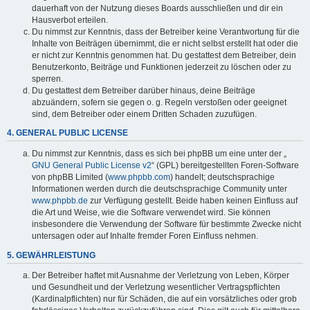
dauerhaft von der Nutzung dieses Boards ausschließen und dir ein
Hausverbot erteilen.
Du nimmst zur Kenntnis, dass der Betreiber keine Verantwortung für die
Inhalte von Beiträgen übernimmt, die er nicht selbst erstellt hat oder die
er nicht zur Kenntnis genommen hat. Du gestattest dem Betreiber, dein
Benutzerkonto, Beiträge und Funktionen jederzeit zu löschen oder zu
sperren.
Du gestattest dem Betreiber darüber hinaus, deine Beiträge
abzuändern, sofern sie gegen o. g. Regeln verstoßen oder geeignet
sind, dem Betreiber oder einem Dritten Schaden zuzufügen.
4. GENERAL PUBLIC LICENSE
Du nimmst zur Kenntnis, dass es sich bei phpBB um eine unter der „
GNU General Public License v2
“ (GPL) bereitgestellten Foren-Software
von phpBB Limited (
www.phpbb.com
) handelt; deutschsprachige
Informationen werden durch die deutschsprachige Community unter
www.phpbb.de
zur Verfügung gestellt. Beide haben keinen Einfluss auf
die Art und Weise, wie die Software verwendet wird. Sie können
insbesondere die Verwendung der Software für bestimmte Zwecke nicht
untersagen oder auf Inhalte fremder Foren Einfluss nehmen.
5. GEWÄHRLEISTUNG
Der Betreiber haftet mit Ausnahme der Verletzung von Leben, Körper
und Gesundheit und der Verletzung wesentlicher Vertragspflichten
(Kardinalpflichten) nur für Schäden, die auf ein vorsätzliches oder grob